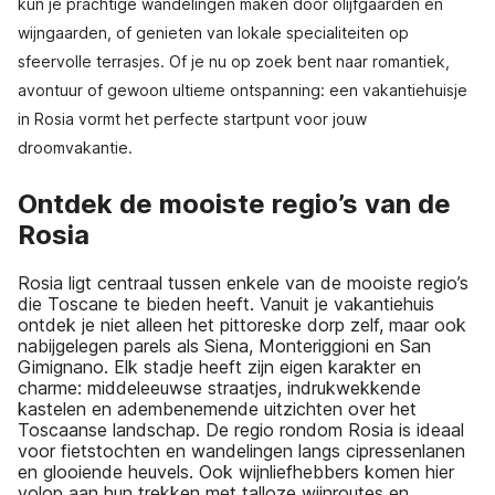
kun je prachtige wandelingen maken door olijfgaarden en
wijngaarden, of genieten van lokale specialiteiten op
sfeervolle terrasjes. Of je nu op zoek bent naar romantiek,
avontuur of gewoon ultieme ontspanning: een vakantiehuisje
in Rosia vormt het perfecte startpunt voor jouw
droomvakantie.
Ontdek de mooiste regio’s van de
Rosia
Rosia ligt centraal tussen enkele van de mooiste regio’s
die Toscane te bieden heeft. Vanuit je vakantiehuis
ontdek je niet alleen het pittoreske dorp zelf, maar ook
nabijgelegen parels als Siena, Monteriggioni en San
Gimignano. Elk stadje heeft zijn eigen karakter en
charme: middeleeuwse straatjes, indrukwekkende
kastelen en adembenemende uitzichten over het
Toscaanse landschap. De regio rondom Rosia is ideaal
voor fietstochten en wandelingen langs cipressenlanen
en glooiende heuvels. Ook wijnliefhebbers komen hier
volop aan hun trekken met talloze wijnroutes en