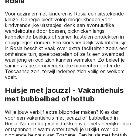
Rosia
Voor gezinnen met kinderen is Rosia een uitstekende
keuze. De regio biedt volop mogelijkheden voor
kindvriendelijke uitstapjes: denk aan avontuurlijke
wandelroutes door bossen, picknicken langs
kabbelende beekjes of samen kastelen ontdekken in
nabijgelegen dorpen. Een kindvriendelijk vakantiehuisje
in Rosia beschikt vaak over extra faciliteiten zoals een
omheinde tuin, speeltoestellen of zelfs een zwembad
waar jong en oud zich kunnen vermaken. Zo beleef je
samen als gezin onvergetelijke momenten onder de
Toscaanse zon, terwijl iedereen zich veilig en welkom
voelt.
Huisje met jacuzzi - Vakantiehuis
met bubbelbad of hottub
Wil je jouw verblijf extra bijzonder maken? Kies dan
voor een vakantiehuis met jacuzzi of bubbelbad in
Rosia. Na een dag vol indrukken is er niets heerlijker dan
ontspannen in warm water terwijl je uitkijkt over de
glooiende heuvels van Toscane. Een huisje met hottub