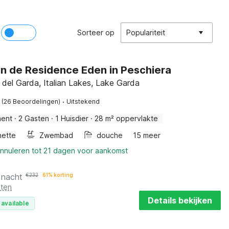
Sorteer op
Populariteit
in de Residence Eden in Peschiera
 del Garda, Italian Lakes, Lake Garda
·
(26 Beoordelingen)
Uitstekend
ment
·
2 Gasten
·
1 Huisdier
·
28 m² oppervlakte
nette
Zwembad
douche
15 meer
annuleren tot 21 dagen voor aankomst
 nacht
€
232
61% korting
sten
Details bekijken
 available