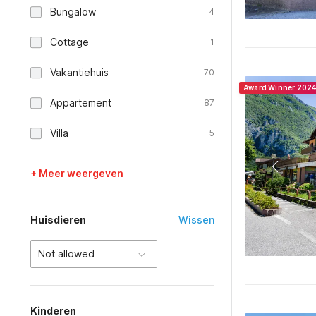
Bungalow
4
Cottage
1
Vakantiehuis
70
Award Winner 202
Appartement
87
Villa
5
+ Meer weergeven
Huisdieren
Wissen
Not allowed
Kinderen