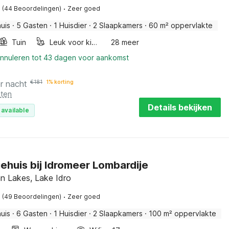
·
(44 Beoordelingen)
Zeer goed
uis
·
5 Gasten
·
1 Huisdier
·
2 Slaapkamers
·
60 m² oppervlakte
Tuin
Leuk voor kinderen
28 meer
annuleren tot 43 dagen voor aankomst
r nacht
€
181
1% korting
sten
Details bekijken
 available
ehuis bij Idromeer Lombardije
ian Lakes, Lake Idro
·
(49 Beoordelingen)
Zeer goed
uis
·
6 Gasten
·
1 Huisdier
·
2 Slaapkamers
·
100 m² oppervlakte