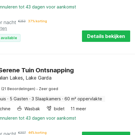
annuleren tot 43 dagen voor aankomst
r nacht
€
253
37% korting
sten
Details bekijken
 available
 Serene Tuin Ontsnapping
talian Lakes, Lake Garda
·
(21 Beoordelingen)
Zeer goed
uis
·
5 Gasten
·
3 Slaapkamers
·
60 m² oppervlakte
chine
Wasbak
bidet
11 meer
annuleren tot 43 dagen voor aankomst
r nacht
€
307
44% korting