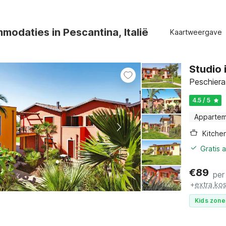
modaties in Pescantina, Italië
Kaartweergave
Studio 
Peschiera
4.5 / 5
Apparte
Kitche
Gratis 
€
89
per
+
extra ko
Kids zone