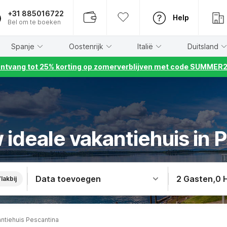
+31 885016722
Help
Bel om te boeken
Spanje
Oostenrijk
Italië
Duitsland
ntvang tot 25% korting op zomerverblijven met code SUMMER
 ideale vakantiehuis in 
Data toevoegen
2 Gasten
,
0 
lakbij
ntiehuis Pescantina