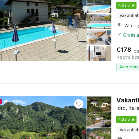
4.2 / 5
Vakantieh
Wifi
Gratis 
€
178
pe
+
extra ko
Kids zone
Vakanti
4
Idro, Ital
4.3 / 5
Vakantieh