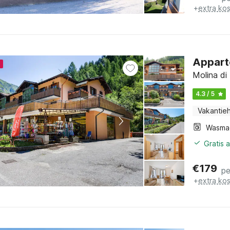
+
extra ko
Appart
4
Molina di 
4.3 / 5
Vakantieh
Wasma
Gratis 
€
179
pe
+
extra ko