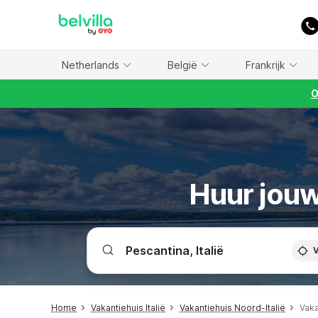
WIZARD MEMBER
Netherlands
België
Frankrijk
O
Huur jouw
V
Home
Vakantiehuis Italië
Vakantiehuis Noord-Italië
Vaka