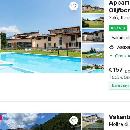
Appart
Olijfb
Salò, Ita
4.5 / 5
Vakantieh
Wasba
Gratis 
€
157
pe
+
extra ko
Kids zone
Vakanti
4
Molina di 