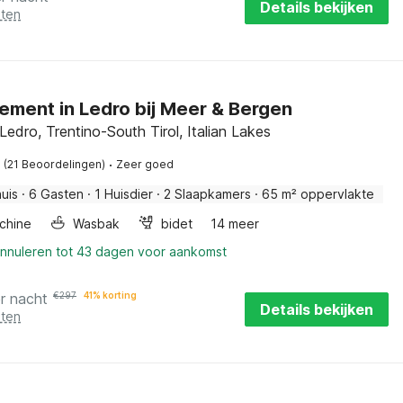
Details bekijken
sten
ement in Ledro bij Meer & Bergen
Ledro, Trentino-South Tirol, Italian Lakes
·
(21 Beoordelingen)
Zeer goed
uis
·
6 Gasten
·
1 Huisdier
·
2 Slaapkamers
·
65 m² oppervlakte
chine
Wasbak
bidet
14 meer
annuleren tot 43 dagen voor aankomst
r nacht
€
297
41% korting
Details bekijken
sten