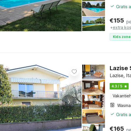
Gratis 
€
155
pe
+
extra ko
Kids zone
Lazise
Lazise, I
4.3 / 5
Vakantieh
Wasma
Gratis 
€
165
pe