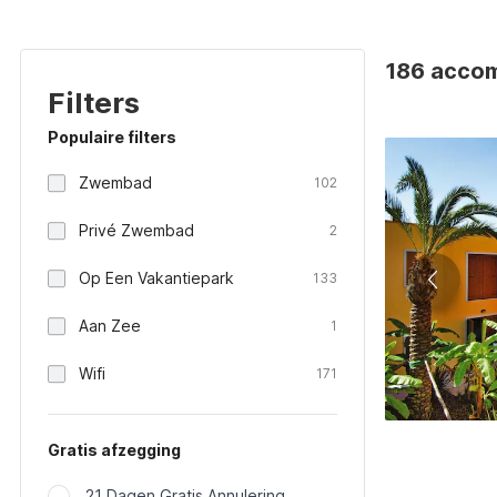
186 accom
Filters
Populaire filters
Zwembad
102
Privé Zwembad
2
Op Een Vakantiepark
133
Aan Zee
1
Wifi
171
Gratis afzegging
21 Dagen Gratis Annulering