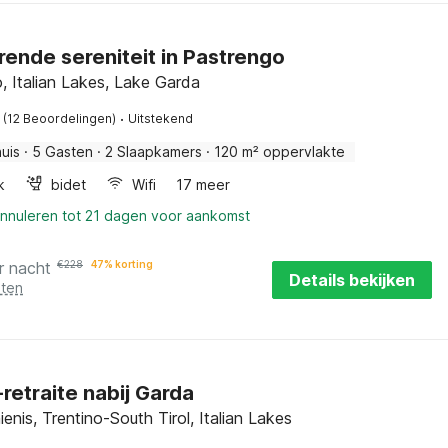
rende sereniteit in Pastrengo
, Italian Lakes, Lake Garda
·
(12 Beoordelingen)
Uitstekend
uis
·
5 Gasten
·
2 Slaapkamers
·
120 m² oppervlakte
k
bidet
Wifi
17 meer
annuleren tot 21 dagen voor aankomst
r nacht
€
228
47% korting
Details bekijken
sten
-retraite nabij Garda
nis, Trentino-South Tirol, Italian Lakes