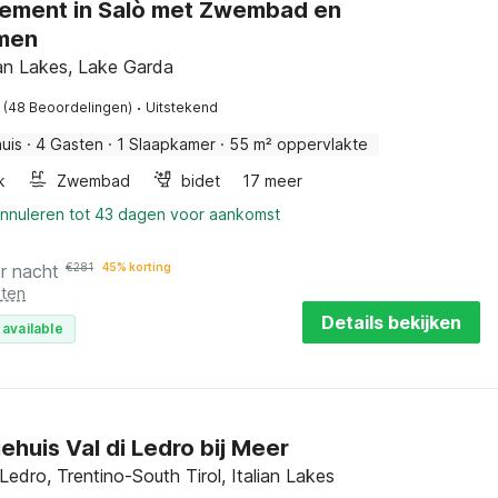
ement in Salò met Zwembad en
omen
lian Lakes, Lake Garda
·
(48 Beoordelingen)
Uitstekend
uis
·
4 Gasten
·
1 Slaapkamer
·
55 m² oppervlakte
k
Zwembad
bidet
17 meer
annuleren tot 43 dagen voor aankomst
r nacht
€
281
45% korting
sten
Details bekijken
 available
ehuis Val di Ledro bij Meer
Ledro, Trentino-South Tirol, Italian Lakes