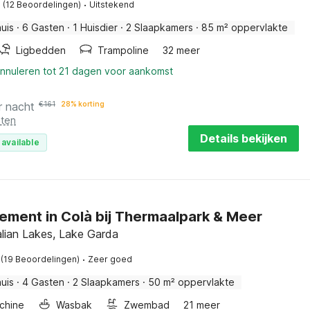
·
(12 Beoordelingen)
Uitstekend
uis
·
6 Gasten
·
1 Huisdier
·
2 Slaapkamers
·
85 m² oppervlakte
Ligbedden
Trampoline
32 meer
annuleren tot 21 dagen voor aankomst
r nacht
€
161
28% korting
sten
Details bekijken
 available
ement in Colà bij Thermaalpark & Meer
talian Lakes, Lake Garda
·
(19 Beoordelingen)
Zeer goed
uis
·
4 Gasten
·
2 Slaapkamers
·
50 m² oppervlakte
chine
Wasbak
Zwembad
21 meer