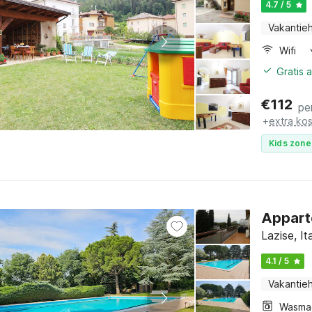
4.7 / 5
Vakantieh
Wifi
Gratis 
€
112
pe
+
extra ko
Kids zone
Appart
Lazise, I
4.1 / 5
Vakantieh
Wasma