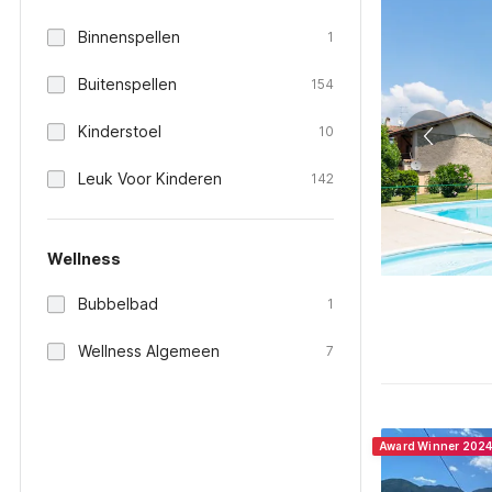
Binnenspellen
1
Buitenspellen
154
Kinderstoel
10
Leuk Voor Kinderen
142
Wellness
Bubbelbad
1
Wellness Algemeen
7
Award Winner 202