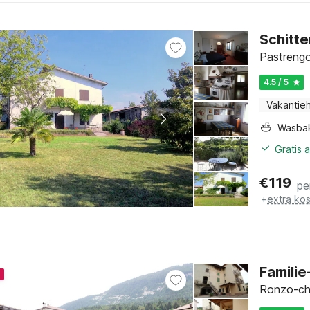
Schitte
Pastrengo
4.5 / 5
Vakantieh
Wasba
Gratis 
€
119
pe
+
extra ko
Familie
4
Ronzo-chie