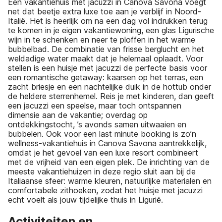
Een vakantiehuis met jacuzzi in Canova Savona voegt
net dat beetje extra luxe toe aan je verblijf in Noord-
Italië. Het is heerlijk om na een dag vol indrukken terug
te komen in je eigen vakantiewoning, een glas Ligurische
wijn in te schenken en neer te ploffen in het warme
bubbelbad. De combinatie van frisse berglucht en het
weldadige water maakt dat je helemaal oplaadt. Voor
stellen is een huisje met jacuzzi de perfecte basis voor
een romantische getaway: kaarsen op het terras, een
zacht briesje en een nachtelijke duik in de hottub onder
de heldere sterrenhemel. Reis je met kinderen, dan geeft
een jacuzzi een speelse, maar toch ontspannen
dimensie aan de vakantie; overdag op
ontdekkingstocht, ’s avonds samen uitwaaien en
bubbelen. Ook voor een last minute booking is zo’n
wellness-vakantiehuis in Canova Savona aantrekkelijk,
omdat je het gevoel van een luxe resort combineert
met de vrijheid van een eigen plek. De inrichting van de
meeste vakantiehuizen in deze regio sluit aan bij de
Italiaanse sfeer: warme kleuren, natuurlijke materialen en
comfortabele zithoeken, zodat het huisje met jacuzzi
echt voelt als jouw tijdelijke thuis in Ligurië.
Activiteiten en