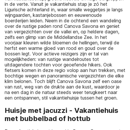
in de verte. Vanuit je vakantiehuis stap je zó het
Ligurische achterland in, waar smalle weggetjes je langs
wijngaarden, kastanjebossen en eeuwenoude
boerderijen leiden. Neem in de ochtend een wandeling
over de rustige paden rond Canova Savona en geniet
van vergezichten over de vallei en, op heldere dagen,
zelfs een glimp van de Middellandse Zee. In het
voorjaar kleuren wilde bloemen de hellingen, terwijl de
herfst een warme gloed van rood en goud over de
bossen legt. Voor actieve reizigers zijn er tal van
mogelijkheden: van rustige wandelroutes tot
uitdagendere tochten voor geoefende hikers. Ook
fietsers komen in deze regio volop aan hun trekken, met
bochtige wegen en panoramische vergezichten die elke
klim belonen. Toch blijft Canova Savona zelf een oase
van rust, weg van de drukte aan de kust, waardoor je
na een dag in de natuur steeds weer terugkeert naar
een ontspannen, stil vakantiehuisje tussen het groen.
Huisje met jacuzzi - Vakantiehuis
met bubbelbad of hottub