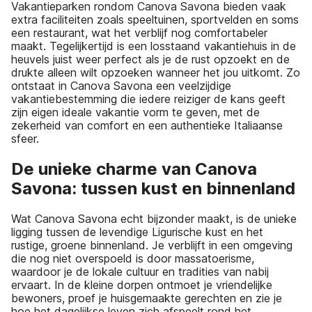
Vakantieparken rondom Canova Savona bieden vaak
extra faciliteiten zoals speeltuinen, sportvelden en soms
een restaurant, wat het verblijf nog comfortabeler
maakt. Tegelijkertijd is een losstaand vakantiehuis in de
heuvels juist weer perfect als je de rust opzoekt en de
drukte alleen wilt opzoeken wanneer het jou uitkomt. Zo
ontstaat in Canova Savona een veelzijdige
vakantiebestemming die iedere reiziger de kans geeft
zijn eigen ideale vakantie vorm te geven, met de
zekerheid van comfort en een authentieke Italiaanse
sfeer.
De unieke charme van Canova
Savona: tussen kust en binnenland
Wat Canova Savona echt bijzonder maakt, is de unieke
ligging tussen de levendige Ligurische kust en het
rustige, groene binnenland. Je verblijft in een omgeving
die nog niet overspoeld is door massatoerisme,
waardoor je de lokale cultuur en tradities van nabij
ervaart. In de kleine dorpen ontmoet je vriendelijke
bewoners, proef je huisgemaakte gerechten en zie je
hoe het dagelijkse leven zich afspeelt rond het