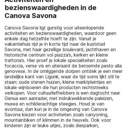
bezienswaardigheden in de
Canova Savona
Canova Savona ligt gunstig voor uiteenlopende
activiteiten en bezienswaardigheden, waardoor geen
enkele dag hetzelfde hoeft te zijn. Vanuit je
vakantiehuis rijd je in korte tijd naar de kuststad
Savona, met haar gezellige boulevard, jachthaven en
historische centrum vol piazza’s, kerken en kleine
trattoria’s. Hier proef je lokale specialiteiten zoals
focaccia, verse vis en uiteraard de beroemde pesto alla
genovese. In de omliggende dorpen ontdek je een meer
landelijke kant van Ligurië, waar de tijd soms lijkt stil te
staan: oude stenen huizen, kleine marktpleintjes en
lokale wijnboeren die hun producten rechtstreeks
verkopen. Voor cultuurliefhebbers is een dagtocht naar
Genua een aanrader, met indrukwekkende paleizen,
musea en schilderachtige steegjes. Houd je van
avontuur, dan kun je in de omgeving van Canova
Savona kiezen voor activiteiten zoals canyoning,
mountainbiken of klimmen in de heuvels. Ook voor
kinderen zijn er leuke uitjes, zoals dierparken,