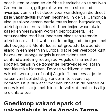
naar buiten te gaan en de frisse berglucht op te snuiven.
Groene bossen, grillige rotswanden en stromende
riviertjes vormen het decor voor wandelingen die direct
bij je vakantiehuis kunnen beginnen. In de Val Camonica
vind je talloze gemarkeerde routes langs bergweides,
uitzichtpunten en traditionele boerderijen waar lokale
kazen en vleeswaren worden geproduceerd. Het
natuurgebied rond het Iseomeer biedt schitterende
uitzichten over het water en de omliggende bergen, met
als hoogtepunt Monte Isola, het grootste bewoonde
eiland in een meer van Europa, dat je per veerboot kunt
bezoeken. Vroege vogels kunnen tijdens een
ochtendwandeling reeën, roofvogels of marmotten
spotten, terwijl in de zomer de bergweides vol staan
met kleurrijke bloemen. Door te verblijven in een
vakantiewoning in of nabij Angolo Terme ervaar je de
natuur van heel dichtbij, zonder in te leveren op
comfort. Of je nu kiest voor een chalet in de bergen of
een vakantiehuisje met tuin in de vallei, de natuur is altijd
je dichtste buur.
Goedkoop vakantiepark of
vakantiehuis in de Angolo Terme