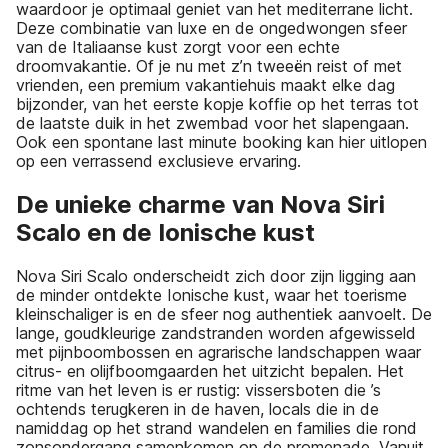
waardoor je optimaal geniet van het mediterrane licht.
Deze combinatie van luxe en de ongedwongen sfeer
van de Italiaanse kust zorgt voor een echte
droomvakantie. Of je nu met z’n tweeën reist of met
vrienden, een premium vakantiehuis maakt elke dag
bijzonder, van het eerste kopje koffie op het terras tot
de laatste duik in het zwembad voor het slapengaan.
Ook een spontane last minute booking kan hier uitlopen
op een verrassend exclusieve ervaring.
De unieke charme van Nova Siri
Scalo en de Ionische kust
Nova Siri Scalo onderscheidt zich door zijn ligging aan
de minder ontdekte Ionische kust, waar het toerisme
kleinschaliger is en de sfeer nog authentiek aanvoelt. De
lange, goudkleurige zandstranden worden afgewisseld
met pijnboombossen en agrarische landschappen waar
citrus- en olijfboomgaarden het uitzicht bepalen. Het
ritme van het leven is er rustig: vissersboten die ’s
ochtends terugkeren in de haven, locals die in de
namiddag op het strand wandelen en families die rond
zonsondergang samenkomen op de promenade. Vanuit