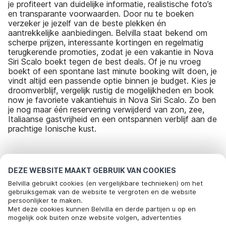
je profiteert van duidelijke informatie, realistische foto’s
en transparante voorwaarden. Door nu te boeken
verzeker je jezelf van de beste plekken én
aantrekkelijke aanbiedingen. Belvilla staat bekend om
scherpe prijzen, interessante kortingen en regelmatig
terugkerende promoties, zodat je een vakantie in Nova
Siri Scalo boekt tegen de best deals. Of je nu vroeg
boekt of een spontane last minute booking wilt doen, je
vindt altijd een passende optie binnen je budget. Kies je
droomverblijf, vergelijk rustig de mogelijkheden en book
now je favoriete vakantiehuis in Nova Siri Scalo. Zo ben
je nog maar één reservering verwijderd van zon, zee,
Italiaanse gastvrijheid en een ontspannen verblijf aan de
prachtige Ionische kust.
Meest populaire bestemmingen voor
DEZE WEBSITE MAAKT GEBRUIK VAN COOKIES
vakantie
Belvilla gebruikt cookies (en vergelijkbare technieken) om het
gebruiksgemak van de website te vergroten en de website
persoonlijker te maken.
Top steden met top voorzieningen voor vakantie
Met deze cookies kunnen Belvilla en derde partijen u op en
mogelijk ook buiten onze website volgen, advertenties
Kindvriendelijke vakantiehuizen petralana
Populaire voorzieningen voor vakantie in Nova-siri-scalo