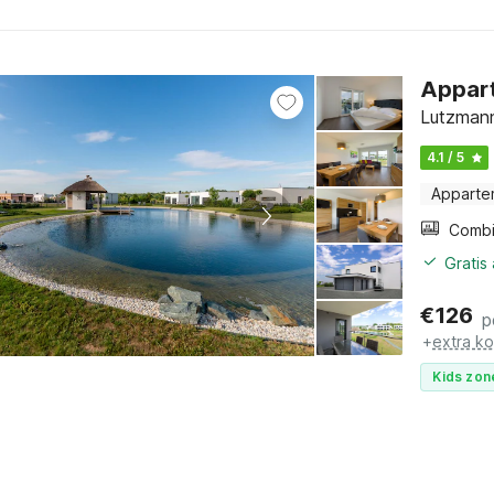
Appart
Lutzmann
4.1 / 5
Apparte
Gratis
€
126
p
+
extra k
Kids zon