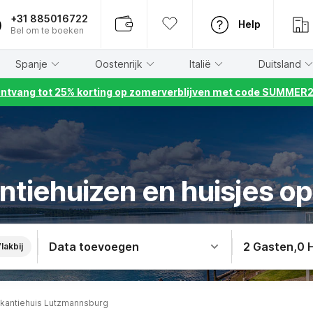
+31 885016722
Help
Bel om te boeken
Spanje
Oostenrijk
Italië
Duitsland
ntvang tot 25% korting op zomerverblijven met code SUMMER
ntiehuizen en huisjes 
Data toevoegen
2 Gasten
,
0 
lakbij
kantiehuis Lutzmannsburg