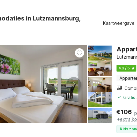
odaties in Lutzmannsburg,
Kaartweergave
e
Appart
Lutzmann
4.3 / 5
Apparte
Gratis
€
106
p
+
extra k
Kids zon