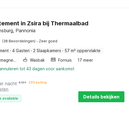
ement in Zsira bij Thermaalbad
sburg, Pannonia
·
(38 Beoordelingen)
Zeer goed
ment
·
4 Gasten
·
2 Slaapkamers
·
57 m² oppervlakte
Combimagnetron
Wasbak
Fornuis
17 meer
 annuleren tot 43 dagen voor aankomst
er nacht
€
194
33% korting
osten
Details bekijken
e available