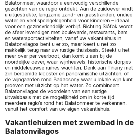
Balatonmeer, waardoor u eenvoudig verschillende
gezichten van de regio ontdekt. Aan de zuidoever vindt
u uitgestrekte, langzame zand- en grasstranden, ondiep
water en veel speelgelegenheid voor kinderen – ideaal
voor een gezinsvriendelijk verblijf. Richting Siófok wordt
de sfeer levendiger, met boulevards, restaurants, bars
en watersportactiviteiten; vanaf uw vakantiehuis in
Balatonvilagos bent u er zo, maar keert u net zo
makkelijk terug naar uw rustige thuisbasis. Steekt u het
meer over per veerboot, dan komt u aan bij de
noordelijke oever, waar wijnheuvels, historische dorpjes
en middeleeuwse ruïnes wachten. Denk aan Tihany met
zijn beroemde klooster en panoramische uitzichten, of
de wijngaarden rond Badacsony waar u lokale wijn kunt
proeven met uitzicht op het water. Zo combineert
Balatonvilagos de voordelen van een rustige
uitvalsbasis met de mogelijkheid om in korte tijd
meerdere regio’s rond het Balatonmeer te verkennen,
vanuit het comfort van uw eigen vakantiehuis.
Vakantiehuizen met zwembad in de
Balatonvilagos