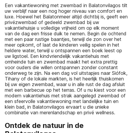
Een vakantiewoning met zwembad in Balatonvilagos tilt
uw verblijf naar een nog hoger niveau van comfort en
luxe. Hoewel het Balatonmeer altijd dichtbij is, geeft een
privézwembad of gedeeld zwembad bij uw
vakantiehuisje u volledige vrijheid om op elk moment
van de dag een frisse duik te nemen. Begin de ochtend
met een paar rustige baantjes, terwijl de zon over het
meer opkomt, of laat de kinderen veilig spelen in het
heldere water, terwijl u ontspannen een boek leest op
uw ligstoel. Een kindvriendelijk vakantiehuis met
omheinde tuin en zwembad maakt het extra prettig
voor ouders die willen ontspannen zonder constant
onderweg te zijn. Na een dag vol uitstapjes naar Siófok,
Tihany of de lokale markten, is het heerlijk thuiskomen
bij uw eigen zwembad, waar u in alle rust de dag afsluit
met een barbecue op het terras. Of u nu kiest voor een
modern vakantiehuis met strak aangelegd zwembad of
een sfeervolle vakantiewoning met landelijke tuin en
klein bad, in Balatonvilagos ervaart u die unieke
combinatie van merenlandschap en privé wellness.
Ontdek de natuur in de