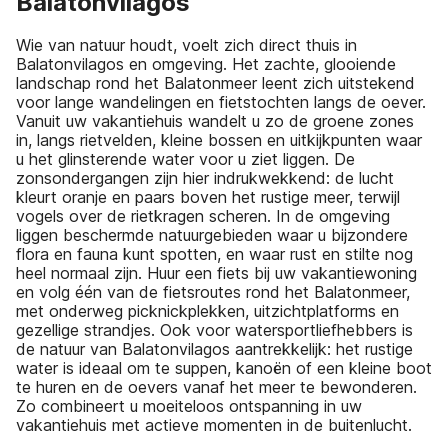
Balatonvilagos
Wie van natuur houdt, voelt zich direct thuis in
Balatonvilagos en omgeving. Het zachte, glooiende
landschap rond het Balatonmeer leent zich uitstekend
voor lange wandelingen en fietstochten langs de oever.
Vanuit uw vakantiehuis wandelt u zo de groene zones
in, langs rietvelden, kleine bossen en uitkijkpunten waar
u het glinsterende water voor u ziet liggen. De
zonsondergangen zijn hier indrukwekkend: de lucht
kleurt oranje en paars boven het rustige meer, terwijl
vogels over de rietkragen scheren. In de omgeving
liggen beschermde natuurgebieden waar u bijzondere
flora en fauna kunt spotten, en waar rust en stilte nog
heel normaal zijn. Huur een fiets bij uw vakantiewoning
en volg één van de fietsroutes rond het Balatonmeer,
met onderweg picknickplekken, uitzichtplatforms en
gezellige strandjes. Ook voor watersportliefhebbers is
de natuur van Balatonvilagos aantrekkelijk: het rustige
water is ideaal om te suppen, kanoën of een kleine boot
te huren en de oevers vanaf het meer te bewonderen.
Zo combineert u moeiteloos ontspanning in uw
vakantiehuis met actieve momenten in de buitenlucht.