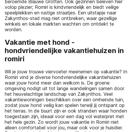
beroemde Blauwe Grotten. Ook gezinnen beleven hier
volop plezier; Romiri is kindvriendelijk en biedt veilige
speelplekken en rustige straatjes. Een uitstapje naar
Zakynthos-stad mag niet ontbreken, waar gezellige
winkels en lokale markten wachten om ontdekt te
worden.
Vakantie met hond -
hondvriendelijke vakantiehuizen in
romiri
Wil je jouw trouwe viervoeter meenemen op vakantie? In
Romiri vind je diverse hondvriendelijke vakantiehuizen
waar jouw hond meer dan welkom is. De groene
omgeving nodigt uit tot lange wandelingen samen door
het heuvelachtige landschap van Zakynthos. Veel
vakantiewoningen beschikken over een omheinde tuin,
zodat jouw hond veilig kan spelen terwijl jij ontspant op
het terras. In de buurt zijn er ook stranden waar honden
toegestaan zijn, ideaal voor een dag vol waterpret met
het hele gezin. Zo wordt jouw vakantie in Romiri niet
alleen comfortabel voor jou, maar ook voor je huisdier.