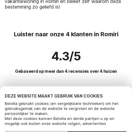
vakantiewoning in Romiri en beleef zelf waarom deze
bestemming zo geliefd is!
Luister naar onze 4 klanten in Romiri
4.3/5
Gebaseerd op meer dan 4 recensies over 4 huizen
Meest populaire bestemmingen voor
DEZE WEBSITE MAAKT GEBRUIK VAN COOKIES
vakantie
Belvilla gebruikt cookies (en vergelijkbare technieken) om het
gebruiksgemak van de website te vergroten en de website
persoonlijker te maken.
Top steden met top voorzieningen voor vakantie
Met deze cookies kunnen Belvilla en derde partijen u op en
mogelijk ook buiten onze website volgen, advertenties
Vakantiehuis met tuin zante
Populaire voorzieningen voor vakantie in Romiri
afstemmen op uw interesses en u informatie laten delen via
Vakantiehuis met tuin laganas