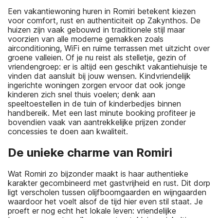
Een vakantiewoning huren in Romiri betekent kiezen
voor comfort, rust en authenticiteit op Zakynthos. De
huizen zijn vaak gebouwd in traditionele stijl maar
voorzien van alle moderne gemakken zoals
airconditioning, WiFi en ruime terrassen met uitzicht over
groene valleien. Of je nu reist als stelletje, gezin of
vriendengroep: er is altijd een geschikt vakantiehuisje te
vinden dat aansluit bij jouw wensen. Kindvriendelijk
ingerichte woningen zorgen ervoor dat ook jonge
kinderen zich snel thuis voelen; denk aan
speeltoestellen in de tuin of kinderbedjes binnen
handbereik. Met een last minute booking profiteer je
bovendien vaak van aantrekkelijke prijzen zonder
concessies te doen aan kwaliteit.
De unieke charme van Romiri
Wat Romiri zo bijzonder maakt is haar authentieke
karakter gecombineerd met gastvrijheid en rust. Dit dorp
ligt verscholen tussen olijfboomgaarden en wijngaarden
waardoor het voelt alsof de tijd hier even stil staat. Je
proeft er nog echt het lokale leven: vriendelijke