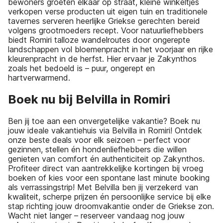
bewoners groeten elkaar op straat, kleine winkeltjes
verkopen verse producten uit eigen tuin en traditionele
tavernes serveren heerlijke Griekse gerechten bereid
volgens grootmoeders recept. Voor natuurliefhebbers
biedt Romiri talloze wandelroutes door ongerepte
landschappen vol bloemenpracht in het voorjaar en rijke
kleurenpracht in de herfst. Hier ervaar je Zakynthos
zoals het bedoeld is – puur, ongerept en
hartverwarmend.
Boek nu bij Belvilla in Romiri
Ben jij toe aan een onvergetelijke vakantie? Boek nu
jouw ideale vakantiehuis via Belvilla in Romiri! Ontdek
onze beste deals voor elk seizoen – perfect voor
gezinnen, stellen én hondenliefhebbers die willen
genieten van comfort én authenticiteit op Zakynthos.
Profiteer direct van aantrekkelijke kortingen bij vroeg
boeken of kies voor een spontane last minute booking
als verrassingstrip! Met Belvilla ben jij verzekerd van
kwaliteit, scherpe prijzen én persoonlijke service bij elke
stap richting jouw droomvakantie onder de Griekse zon.
Wacht niet langer – reserveer vandaag nog jouw