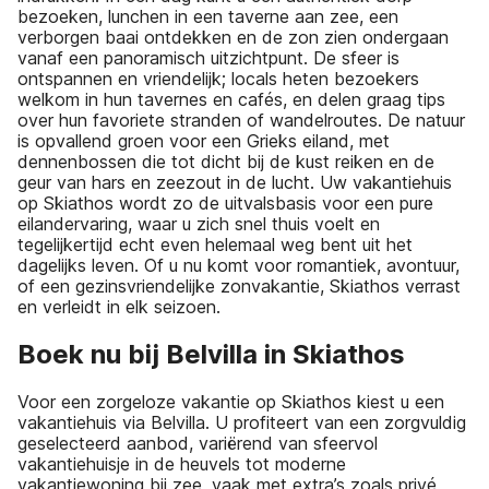
bezoeken, lunchen in een taverne aan zee, een
verborgen baai ontdekken en de zon zien ondergaan
vanaf een panoramisch uitzichtpunt. De sfeer is
ontspannen en vriendelijk; locals heten bezoekers
welkom in hun tavernes en cafés, en delen graag tips
over hun favoriete stranden of wandelroutes. De natuur
is opvallend groen voor een Grieks eiland, met
dennenbossen die tot dicht bij de kust reiken en de
geur van hars en zeezout in de lucht. Uw vakantiehuis
op Skiathos wordt zo de uitvalsbasis voor een pure
eilandervaring, waar u zich snel thuis voelt en
tegelijkertijd echt even helemaal weg bent uit het
dagelijks leven. Of u nu komt voor romantiek, avontuur,
of een gezinsvriendelijke zonvakantie, Skiathos verrast
en verleidt in elk seizoen.
Boek nu bij Belvilla in Skiathos
Voor een zorgeloze vakantie op Skiathos kiest u een
vakantiehuis via Belvilla. U profiteert van een zorgvuldig
geselecteerd aanbod, variërend van sfeervol
vakantiehuisje in de heuvels tot moderne
vakantiewoning bij zee, vaak met extra’s zoals privé