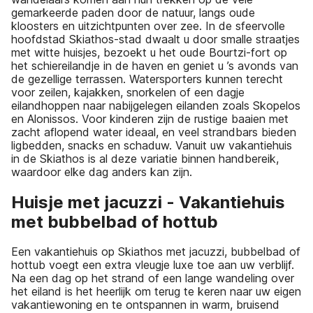
gemarkeerde paden door de natuur, langs oude
kloosters en uitzichtpunten over zee. In de sfeervolle
hoofdstad Skiathos-stad dwaalt u door smalle straatjes
met witte huisjes, bezoekt u het oude Bourtzi-fort op
het schiereilandje in de haven en geniet u ’s avonds van
de gezellige terrassen. Watersporters kunnen terecht
voor zeilen, kajakken, snorkelen of een dagje
eilandhoppen naar nabijgelegen eilanden zoals Skopelos
en Alonissos. Voor kinderen zijn de rustige baaien met
zacht aflopend water ideaal, en veel strandbars bieden
ligbedden, snacks en schaduw. Vanuit uw vakantiehuis
in de Skiathos is al deze variatie binnen handbereik,
waardoor elke dag anders kan zijn.
Huisje met jacuzzi - Vakantiehuis
met bubbelbad of hottub
Een vakantiehuis op Skiathos met jacuzzi, bubbelbad of
hottub voegt een extra vleugje luxe toe aan uw verblijf.
Na een dag op het strand of een lange wandeling over
het eiland is het heerlijk om terug te keren naar uw eigen
vakantiewoning en te ontspannen in warm, bruisend