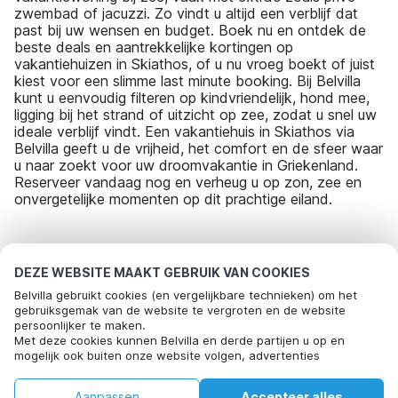
zwembad of jacuzzi. Zo vindt u altijd een verblijf dat
past bij uw wensen en budget. Boek nu en ontdek de
beste deals en aantrekkelijke kortingen op
vakantiehuizen in Skiathos, of u nu vroeg boekt of juist
kiest voor een slimme last minute booking. Bij Belvilla
kunt u eenvoudig filteren op kindvriendelijk, hond mee,
ligging bij het strand of uitzicht op zee, zodat u snel uw
ideale verblijf vindt. Een vakantiehuis in Skiathos via
Belvilla geeft u de vrijheid, het comfort en de sfeer waar
u naar zoekt voor uw droomvakantie in Griekenland.
Reserveer vandaag nog en verheug u op zon, zee en
onvergetelijke momenten op dit prachtige eiland.
Meest populaire bestemmingen voor
DEZE WEBSITE MAAKT GEBRUIK VAN COOKIES
vakantie
Belvilla gebruikt cookies (en vergelijkbare technieken) om het
gebruiksgemak van de website te vergroten en de website
persoonlijker te maken.
Top steden met top voorzieningen voor vakantie
Met deze cookies kunnen Belvilla en derde partijen u op en
mogelijk ook buiten onze website volgen, advertenties
Kindvriendelijke vakantiehuizen eleftherna
Populaire voorzieningen voor vakantie in Skiathos
afstemmen op uw interesses en u informatie laten delen via
Kindvriendelijke vakantiehuizen roussospiti
social media.
Vakantiehuis voor 20 personen
Aanpassen
Accepteer alles