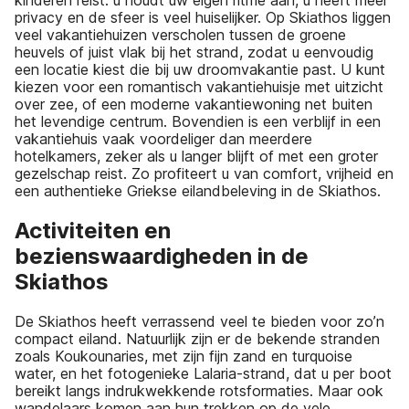
privacy en de sfeer is veel huiselijker. Op Skiathos liggen
veel vakantiehuizen verscholen tussen de groene
heuvels of juist vlak bij het strand, zodat u eenvoudig
een locatie kiest die bij uw droomvakantie past. U kunt
kiezen voor een romantisch vakantiehuisje met uitzicht
over zee, of een moderne vakantiewoning net buiten
het levendige centrum. Bovendien is een verblijf in een
vakantiehuis vaak voordeliger dan meerdere
hotelkamers, zeker als u langer blijft of met een groter
gezelschap reist. Zo profiteert u van comfort, vrijheid en
een authentieke Griekse eilandbeleving in de Skiathos.
Activiteiten en
bezienswaardigheden in de
Skiathos
De Skiathos heeft verrassend veel te bieden voor zo’n
compact eiland. Natuurlijk zijn er de bekende stranden
zoals Koukounaries, met zijn fijn zand en turquoise
water, en het fotogenieke Lalaria-strand, dat u per boot
bereikt langs indrukwekkende rotsformaties. Maar ook
wandelaars komen aan hun trekken op de vele