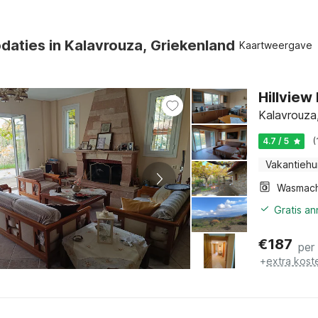
aties in Kalavrouza, Griekenland
Kaartweergave
Hillview
Kalavrouza
4.7 / 5
(
Vakantiehu
Wasmach
Gratis a
€
187
per
+
extra kost