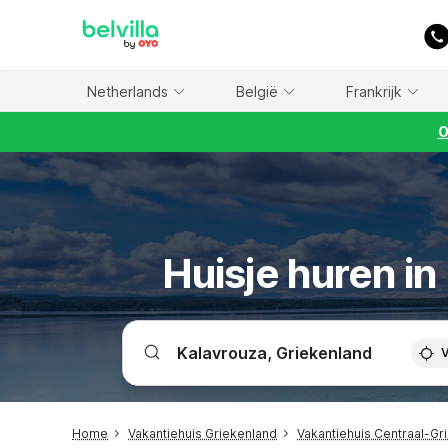
WIZARD MEMBER
Netherlands
België
Frankrijk
O
Huisje huren in
V
Home
Vakantiehuis Griekenland
Vakantiehuis Centraal-Gr