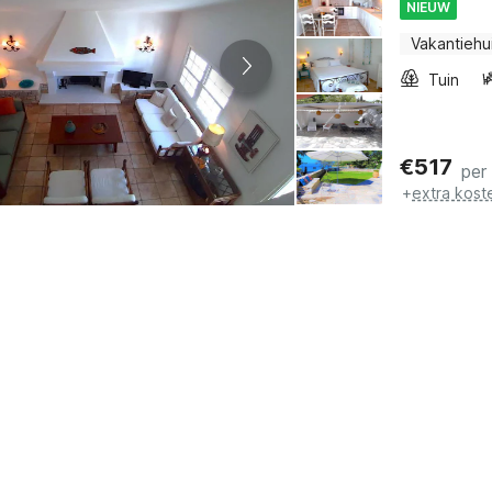
NIEUW
Vakantiehu
Tuin
€
517
per
+
extra kost