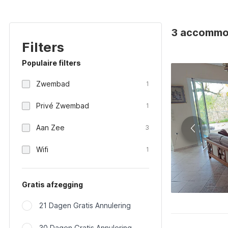
3 accommod
Filters
Populaire filters
Zwembad
1
Privé Zwembad
1
Aan Zee
3
Wifi
1
Gratis afzegging
21 Dagen Gratis Annulering
30 Dagen Gratis Annulering