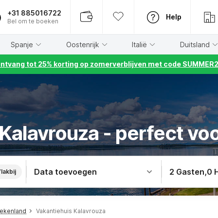
+31 885016722
Help
Bel om te boeken
Spanje
Oostenrijk
Italië
Duitsland
ntvang tot 25% korting op zomerverblijven met code SUMMER
 Kalavrouza - perfect vo
Data toevoegen
2 Gasten
,
0 
lakbij
iekenland
Vakantiehuis Kalavrouza