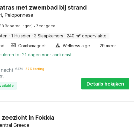
 Patras met zwembad bij strand
i, Peloponnese
·
38 Beoordelingen)
Zeer goed
sten
·
1 Huisdier
·
3 Slaapkamers
·
240 m² oppervlakte
ad
Combimagnetron
Wellness algemeen
29 meer
nnuleren tot 21 dagen voor aankomst
 nacht
€
474
37% korting
en
Details bekijken
vailable
t zeezicht in Fokida
entral Greece