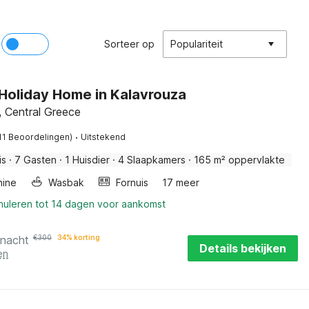
Sorteer op
Populariteit
 Holiday Home in Kalavrouza
, Central Greece
·
11 Beoordelingen)
Uitstekend
is
·
7 Gasten
·
1 Huisdier
·
4 Slaapkamers
·
165 m² oppervlakte
ine
Wasbak
Fornuis
17 meer
nnuleren tot 14 dagen voor aankomst
 nacht
€
300
34% korting
Details bekijken
en