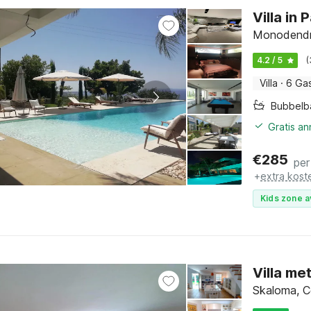
Villa in
Monodendr
4.2 / 5
(
Villa
·
6 Ga
Bubbelb
Gratis a
€
285
per
+
extra kost
Kids zone a
Villa me
Skaloma, C