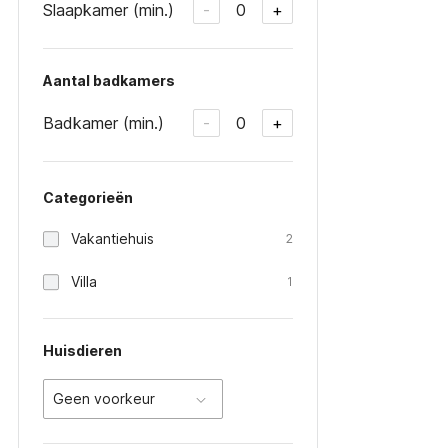
Slaapkamer (min.)
0
-
+
Aantal badkamers
Badkamer (min.)
0
-
+
Categorieën
Vakantiehuis
2
Villa
1
Huisdieren
Geen voorkeur