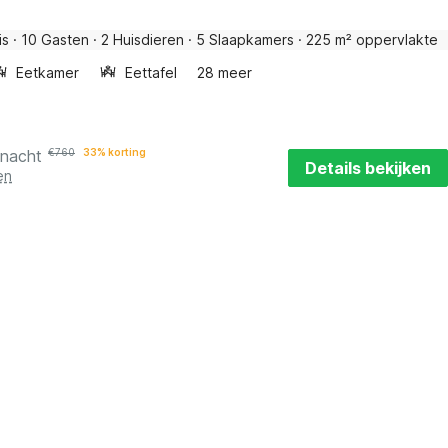
is
·
10 Gasten
·
2 Huisdieren
·
5 Slaapkamers
·
225 m² oppervlakte
Eetkamer
Eettafel
28 meer
 nacht
€
760
33% korting
Details bekijken
en