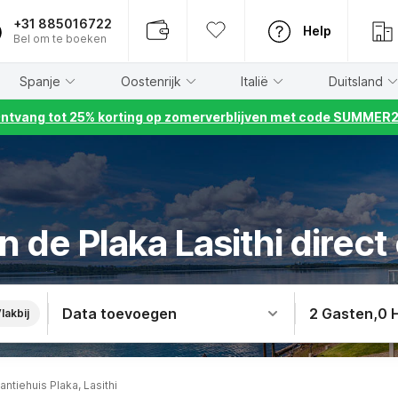
+31 885016722
Help
Bel om te boeken
Spanje
Oostenrijk
Italië
Duitsland
ntvang tot 25% korting op zomerverblijven met code SUMMER
n de Plaka Lasithi direc
Data toevoegen
2 Gasten
,
0 
lakbij
antiehuis Plaka, Lasithi