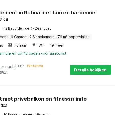
ement in Rafina met tuin en barbecue
ttica
·
(42 Beoordelingen)
Zeer goed
ment
·
6 Gasten
·
2 Slaapkamers
·
76 m² oppervlakte
ak
Fornuis
Wifi
19 meer
 annuleren tot 43 dagen voor aankomst
per nacht
€
344
39% korting
Details bekijken
osten
t met privébalkon en fitnessruimte
ttica
·
(10 Beoordelingen)
Uitstekend