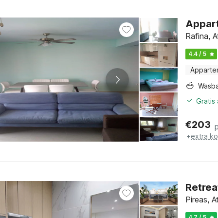
Appart
Rafina, A
4.4 / 5
Apparte
Wasb
Gratis
€
203
+
extra k
Retrea
Pireas, A
4.7 / 5