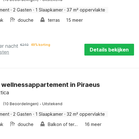
ment
·
2 Gasten
·
1 Slaapkamer
·
37 m² oppervlakte
ak
douche
terras
15 meer
er nacht
€
240
49% korting
Details bekijken
osten
ol wellnessappartement in Piraeus
ttica
·
(10 Beoordelingen)
Uitstekend
ment
·
2 Gasten
·
1 Slaapkamer
·
32 m² oppervlakte
ak
douche
Balkon of terras
16 meer