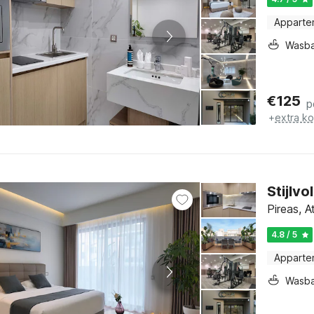
Apparte
Wasb
€
125
p
+
extra k
Stijlv
Pireas, A
4.8 / 5
Apparte
Wasb