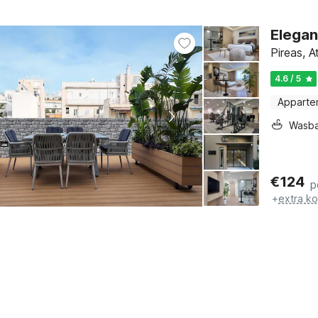
Elegan
Pireas, A
4.6 / 5
Apparte
Wasb
€
124
p
+
extra k