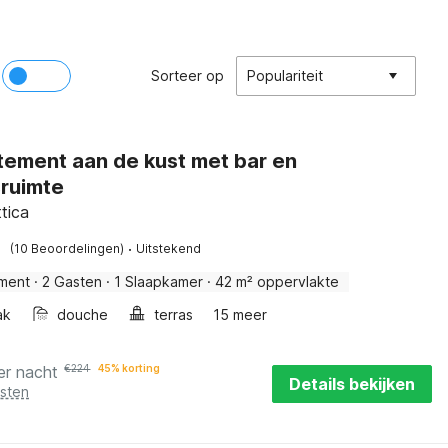
Sorteer op
Populariteit
ement aan de kust met bar en
sruimte
ttica
·
(10 Beoordelingen)
Uitstekend
ment
·
2 Gasten
·
1 Slaapkamer
·
42 m² oppervlakte
ak
douche
terras
15 meer
er nacht
€
224
45% korting
Details bekijken
osten