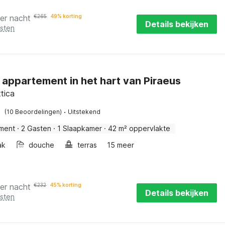
er nacht
€
265
49% korting
Details bekijken
osten
ol appartement in het hart van Piraeus
ttica
·
(10 Beoordelingen)
Uitstekend
ment
·
2 Gasten
·
1 Slaapkamer
·
42 m² oppervlakte
ak
douche
terras
15 meer
er nacht
€
232
45% korting
Details bekijken
osten