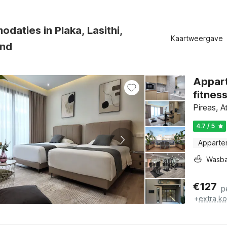
daties in Plaka, Lasithi,
Kaartweergave
and
Appart
fitnes
Pireas, A
4.7 / 5
Apparte
Wasb
€
127
p
+
extra k