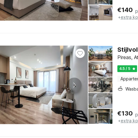
€
140
p
+
extra k
Stijlv
Pireas, A
4.5 / 5
Apparte
Wasb
€
130
p
+
extra k