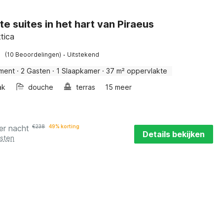
te suites in het hart van Piraeus
ttica
·
(10 Beoordelingen)
Uitstekend
ment
·
2 Gasten
·
1 Slaapkamer
·
37 m² oppervlakte
ak
douche
terras
15 meer
er nacht
€
238
49% korting
Details bekijken
osten