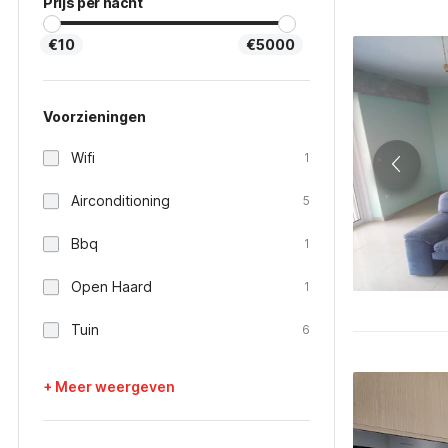
Prijs per nacht
€10
€5000
Voorzieningen
Wifi
1
Airconditioning
5
Bbq
1
Open Haard
1
Tuin
6
+ Meer weergeven