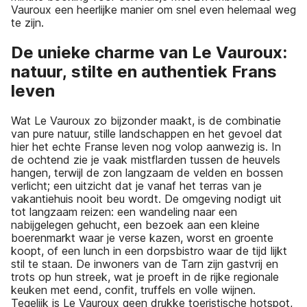
Vauroux een heerlijke manier om snel even helemaal weg
te zijn.
De unieke charme van Le Vauroux:
natuur, stilte en authentiek Frans
leven
Wat Le Vauroux zo bijzonder maakt, is de combinatie
van pure natuur, stille landschappen en het gevoel dat
hier het echte Franse leven nog volop aanwezig is. In
de ochtend zie je vaak mistflarden tussen de heuvels
hangen, terwijl de zon langzaam de velden en bossen
verlicht; een uitzicht dat je vanaf het terras van je
vakantiehuis nooit beu wordt. De omgeving nodigt uit
tot langzaam reizen: een wandeling naar een
nabijgelegen gehucht, een bezoek aan een kleine
boerenmarkt waar je verse kazen, worst en groente
koopt, of een lunch in een dorpsbistro waar de tijd lijkt
stil te staan. De inwoners van de Tarn zijn gastvrij en
trots op hun streek, wat je proeft in de rijke regionale
keuken met eend, confit, truffels en volle wijnen.
Tegelijk is Le Vauroux geen drukke toeristische hotspot,