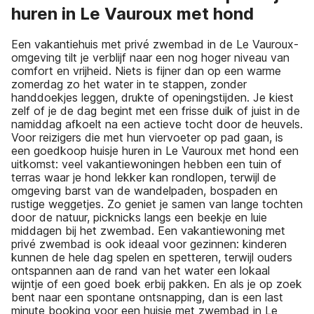
huren in Le Vauroux met hond
Een vakantiehuis met privé zwembad in de Le Vauroux-
omgeving tilt je verblijf naar een nog hoger niveau van
comfort en vrijheid. Niets is fijner dan op een warme
zomerdag zo het water in te stappen, zonder
handdoekjes leggen, drukte of openingstijden. Je kiest
zelf of je de dag begint met een frisse duik of juist in de
namiddag afkoelt na een actieve tocht door de heuvels.
Voor reizigers die met hun viervoeter op pad gaan, is
een goedkoop huisje huren in Le Vauroux met hond een
uitkomst: veel vakantiewoningen hebben een tuin of
terras waar je hond lekker kan rondlopen, terwijl de
omgeving barst van de wandelpaden, bospaden en
rustige weggetjes. Zo geniet je samen van lange tochten
door de natuur, picknicks langs een beekje en luie
middagen bij het zwembad. Een vakantiewoning met
privé zwembad is ook ideaal voor gezinnen: kinderen
kunnen de hele dag spelen en spetteren, terwijl ouders
ontspannen aan de rand van het water een lokaal
wijntje of een goed boek erbij pakken. En als je op zoek
bent naar een spontane ontsnapping, dan is een last
minute booking voor een huisje met zwembad in Le