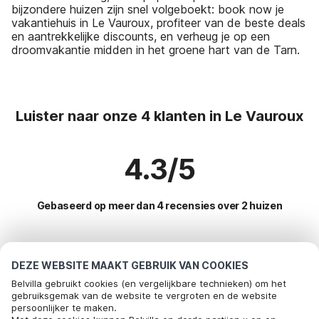
bijzondere huizen zijn snel volgeboekt: book now je
vakantiehuis in Le Vauroux, profiteer van de beste deals
en aantrekkelijke discounts, en verheug je op een
droomvakantie midden in het groene hart van de Tarn.
Luister naar onze 4 klanten in Le Vauroux
4.3/5
Gebaseerd op meer dan 4 recensies over 2 huizen
Meest populaire bestemmingen voor
DEZE WEBSITE MAAKT GEBRUIK VAN COOKIES
vakantie
Belvilla gebruikt cookies (en vergelijkbare technieken) om het
gebruiksgemak van de website te vergroten en de website
persoonlijker te maken.
Top steden met top voorzieningen voor vakantie
Bel om te boeken