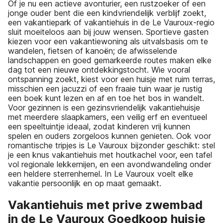
Of je nu een actieve avonturier, een rustzoeker of een
jonge ouder bent die een kindvriendelijk verblijf zoekt,
een vakantiepark of vakantiehuis in de Le Vauroux-regio
sluit moeiteloos aan bij jouw wensen. Sportieve gasten
kiezen voor een vakantiewoning als uitvalsbasis om te
wandelen, fietsen of kanoën; de afwisselende
landschappen en goed gemarkeerde routes maken elke
dag tot een nieuwe ontdekkingstocht. Wie vooral
ontspanning zoekt, kiest voor een huisje met ruim terras,
misschien een jacuzzi of een fraaie tuin waar je rustig
een boek kunt lezen en af en toe het bos in wandelt.
Voor gezinnen is een gezinsvriendelijk vakantiehuisje
met meerdere slaapkamers, een veilig erf en eventueel
een speeltuintje ideaal, zodat kinderen vrij kunnen
spelen en ouders zorgeloos kunnen genieten. Ook voor
romantische tripjes is Le Vauroux bijzonder geschikt: stel
je een knus vakantiehuis met houtkachel voor, een tafel
vol regionale lekkernijen, en een avondwandeling onder
een heldere sterrenhemel. In Le Vauroux voelt elke
vakantie persoonlijk en op maat gemaakt.
Vakantiehuis met prive zwembad
in de Le Vauroux Goedkoop huisje