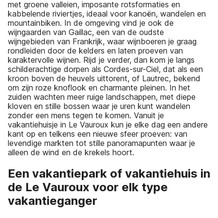
met groene valleien, imposante rotsformaties en
kabbelende riviertjes, ideaal voor kanoën, wandelen en
mountainbiken. In de omgeving vind je ook de
wijngaarden van Gaillac, een van de oudste
wijngebieden van Frankrijk, waar wijnboeren je graag
rondleiden door de kelders en laten proeven van
karaktervolle wijnen. Rijd je verder, dan kom je langs
schilderachtige dorpen als Cordes-sur-Ciel, dat als een
kroon boven de heuvels uittorent, of Lautrec, bekend
om zijn roze knoflook en charmante pleinen. In het
zuiden wachten meer ruige landschappen, met diepe
kloven en stille bossen waar je uren kunt wandelen
zonder een mens tegen te komen. Vanuit je
vakantiehuisje in Le Vauroux kun je elke dag een andere
kant op en telkens een nieuwe sfeer proeven: van
levendige markten tot stille panoramapunten waar je
alleen de wind en de krekels hoort.
Een vakantiepark of vakantiehuis in
de Le Vauroux voor elk type
vakantieganger