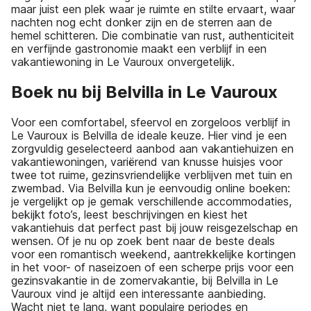
maar juist een plek waar je ruimte en stilte ervaart, waar
nachten nog echt donker zijn en de sterren aan de
hemel schitteren. Die combinatie van rust, authenticiteit
en verfijnde gastronomie maakt een verblijf in een
vakantiewoning in Le Vauroux onvergetelijk.
Boek nu bij Belvilla in Le Vauroux
Voor een comfortabel, sfeervol en zorgeloos verblijf in
Le Vauroux is Belvilla de ideale keuze. Hier vind je een
zorgvuldig geselecteerd aanbod aan vakantiehuizen en
vakantiewoningen, variërend van knusse huisjes voor
twee tot ruime, gezinsvriendelijke verblijven met tuin en
zwembad. Via Belvilla kun je eenvoudig online boeken:
je vergelijkt op je gemak verschillende accommodaties,
bekijkt foto’s, leest beschrijvingen en kiest het
vakantiehuis dat perfect past bij jouw reisgezelschap en
wensen. Of je nu op zoek bent naar de beste deals
voor een romantisch weekend, aantrekkelijke kortingen
in het voor- of naseizoen of een scherpe prijs voor een
gezinsvakantie in de zomervakantie, bij Belvilla in Le
Vauroux vind je altijd een interessante aanbieding.
Wacht niet te lang, want populaire periodes en