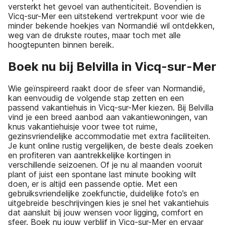
versterkt het gevoel van authenticiteit. Bovendien is
Vicq-sur-Mer een uitstekend vertrekpunt voor wie de
minder bekende hoekjes van Normandië wil ontdekken,
weg van de drukste routes, maar toch met alle
hoogtepunten binnen bereik.
Boek nu bij Belvilla in Vicq-sur-Mer
Wie geïnspireerd raakt door de sfeer van Normandië,
kan eenvoudig de volgende stap zetten en een
passend vakantiehuis in Vicq-sur-Mer kiezen. Bij Belvilla
vind je een breed aanbod aan vakantiewoningen, van
knus vakantiehuisje voor twee tot ruime,
gezinsvriendelijke accommodatie met extra faciliteiten.
Je kunt online rustig vergelijken, de beste deals zoeken
en profiteren van aantrekkelijke kortingen in
verschillende seizoenen. Of je nu al maanden vooruit
plant of juist een spontane last minute booking wilt
doen, er is altijd een passende optie. Met een
gebruiksvriendelijke zoekfunctie, duidelijke foto’s en
uitgebreide beschrijvingen kies je snel het vakantiehuis
dat aansluit bij jouw wensen voor ligging, comfort en
sfeer. Boek nu jouw verblijf in Vicq-sur-Mer en ervaar