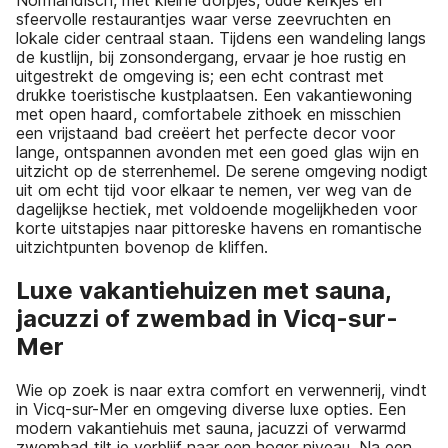
sfeervolle restaurantjes waar verse zeevruchten en
lokale cider centraal staan. Tijdens een wandeling langs
de kustlijn, bij zonsondergang, ervaar je hoe rustig en
uitgestrekt de omgeving is; een echt contrast met
drukke toeristische kustplaatsen. Een vakantiewoning
met open haard, comfortabele zithoek en misschien
een vrijstaand bad creëert het perfecte decor voor
lange, ontspannen avonden met een goed glas wijn en
uitzicht op de sterrenhemel. De serene omgeving nodigt
uit om echt tijd voor elkaar te nemen, ver weg van de
dagelijkse hectiek, met voldoende mogelijkheden voor
korte uitstapjes naar pittoreske havens en romantische
uitzichtpunten bovenop de kliffen.
Luxe vakantiehuizen met sauna,
jacuzzi of zwembad in Vicq-sur-
Mer
Wie op zoek is naar extra comfort en verwennerij, vindt
in Vicq-sur-Mer en omgeving diverse luxe opties. Een
modern vakantiehuis met sauna, jacuzzi of verwarmd
zwembad tilt je verblijf naar een hoger niveau. Na een