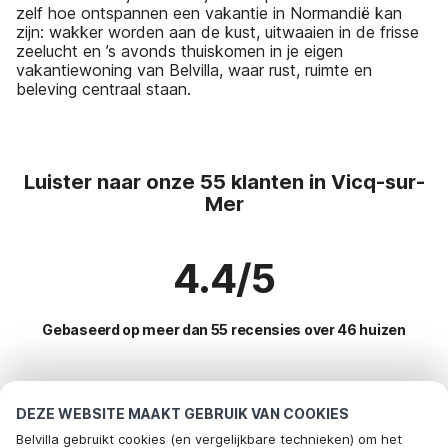
zelf hoe ontspannen een vakantie in Normandië kan
zijn: wakker worden aan de kust, uitwaaien in de frisse
zeelucht en ’s avonds thuiskomen in je eigen
vakantiewoning van Belvilla, waar rust, ruimte en
beleving centraal staan.
Luister naar onze 55 klanten in Vicq-sur-
Mer
4.4/5
Gebaseerd op meer dan 55 recensies over 46 huizen
Meest populaire bestemmingen voor
DEZE WEBSITE MAAKT GEBRUIK VAN COOKIES
vakantie
Belvilla gebruikt cookies (en vergelijkbare technieken) om het