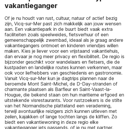
vakantieganger
Of je nu houdt van rust, cultuur, natuur of actief bezig
zijn, Vicq-sur-Mer past zich makkelijk aan jouw wensen
aan. Een vakantiepark in de buurt biedt vaak extra
faciliteiten zoals speelweides, fietsverhuur of een
gemeenschappelijk zwembad, ideaal als je graag andere
vakantiegangers ontmoet en kinderen vriendjes willen
maken. Kies je liever voor een vrijstaand vakantiehuis,
dan ervaar je nog meer privacy en flexibiliteit. De regio is
bijzonder geschikt voor wandelaars en fietsers, die de
kustpaden en landelijke routes kunnen verkennen, maar
ook voor liefhebbers van geschiedenis en gastronomie.
Vanuit Vicq-sur-Mer kun je dagtrips plannen naar de
beroemde Mont Saint-Michel, de D-Day-stranden of
charmante plaatsen als Barfleur en Saint-Vaast-la-
Hougue, die bekend staan om hun maritieme erfgoed en
uitstekende visrestaurants. Voor rustzoekers is de stilte
van het Normandische platteland een verademing,
terwijl avontuurlijke reizigers zich kunnen uitleven met
zeilen, kajakken of lange tochten langs de kliffen. Zo
biedt een vakantiewoning in deze regio elke
vakantieganger iets passends, of je nu met partner,