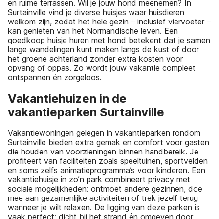
en ruime terrassen. Wil je jouw hond meenemen? In
Surtainville vind je diverse huisjes waar huisdieren
welkom zijn, zodat het hele gezin – inclusief viervoeter –
kan genieten van het Normandische leven. Een
goedkoop huisje huren met hond betekent dat je samen
lange wandelingen kunt maken langs de kust of door
het groene achterland zonder extra kosten voor
opvang of oppas. Zo wordt jouw vakantie compleet
ontspannen én zorgeloos.
Vakantiehuizen in de
vakantieparken Surtainville
Vakantiewoningen gelegen in vakantieparken rondom
Surtainville bieden extra gemak en comfort voor gasten
die houden van voorzieningen binnen handbereik. Je
profiteert van faciliteiten zoals speeltuinen, sportvelden
en soms zelfs animatieprogramma’s voor kinderen. Een
vakantiehuisje in zo’n park combineert privacy met
sociale mogelijkheden: ontmoet andere gezinnen, doe
mee aan gezamenlijke activiteiten of trek jezelf terug
wanneer je wilt relaxen. De ligging van deze parken is
vaak perfect; dicht bij het strand én omgeven door