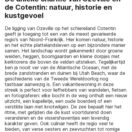
de Cotentin: natuur, historie en
kustgevoel
De ligging van Ozeville op het schiereiland Cotentin
geeft je toegang tot een van de meest gevarieerde
regio’s van Noord-Frankrijk. Hier komen natuur, historie
en het echte plattelandsleven op een bijzondere manier
samen. Het landschap wordt gekenmerkt door groene
weiden, heggen, boomgaarden en kleine dorpjes met
kerktorens die boven de velden uitsteken. Tegelijkertijd
ben je nooit ver van de Atlantische Oceaan, met de
brede zandstranden en duinen bij Utah Beach, waar de
geschiedenis van de Tweede Wereldoorlog nog
tastbaar aanwezig is. Een vakantiewoning in deze
streek is perfect voor liefhebbers van wandelen, fietsen
en fotograferen: elke bocht in de weg onthult een nieuw
uitzicht, een kapelletje, een oude boerderij of een
verstilde laan met knotwilgen. De zee bepaalt hier het
ritme, met getijden die de kust voortdurend doen
veranderen en de vissershaventjes een levendig
karakter geven. Ook culinair heeft de regio veel te
bieden, van verse oesters en zeevruchten tot romige