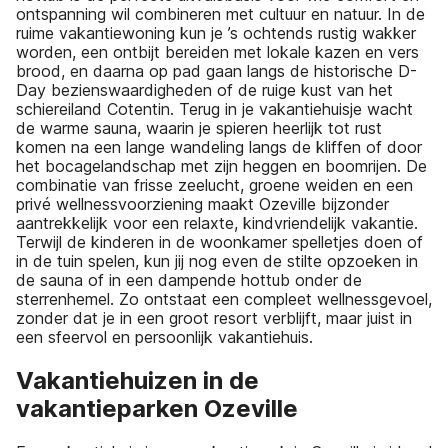
ontspanning wil combineren met cultuur en natuur. In de
ruime vakantiewoning kun je ’s ochtends rustig wakker
worden, een ontbijt bereiden met lokale kazen en vers
brood, en daarna op pad gaan langs de historische D-
Day bezienswaardigheden of de ruige kust van het
schiereiland Cotentin. Terug in je vakantiehuisje wacht
de warme sauna, waarin je spieren heerlijk tot rust
komen na een lange wandeling langs de kliffen of door
het bocagelandschap met zijn heggen en boomrijen. De
combinatie van frisse zeelucht, groene weiden en een
privé wellnessvoorziening maakt Ozeville bijzonder
aantrekkelijk voor een relaxte, kindvriendelijk vakantie.
Terwijl de kinderen in de woonkamer spelletjes doen of
in de tuin spelen, kun jij nog even de stilte opzoeken in
de sauna of in een dampende hottub onder de
sterrenhemel. Zo ontstaat een compleet wellnessgevoel,
zonder dat je in een groot resort verblijft, maar juist in
een sfeervol en persoonlijk vakantiehuis.
Vakantiehuizen in de
vakantieparken Ozeville