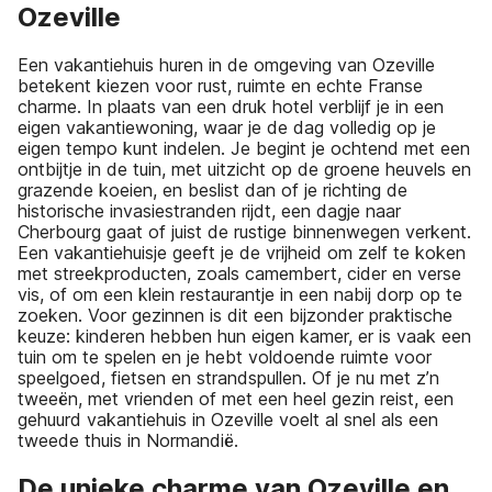
Ozeville
Een vakantiehuis huren in de omgeving van Ozeville
betekent kiezen voor rust, ruimte en echte Franse
charme. In plaats van een druk hotel verblijf je in een
eigen vakantiewoning, waar je de dag volledig op je
eigen tempo kunt indelen. Je begint je ochtend met een
ontbijtje in de tuin, met uitzicht op de groene heuvels en
grazende koeien, en beslist dan of je richting de
historische invasiestranden rijdt, een dagje naar
Cherbourg gaat of juist de rustige binnenwegen verkent.
Een vakantiehuisje geeft je de vrijheid om zelf te koken
met streekproducten, zoals camembert, cider en verse
vis, of om een klein restaurantje in een nabij dorp op te
zoeken. Voor gezinnen is dit een bijzonder praktische
keuze: kinderen hebben hun eigen kamer, er is vaak een
tuin om te spelen en je hebt voldoende ruimte voor
speelgoed, fietsen en strandspullen. Of je nu met z’n
tweeën, met vrienden of met een heel gezin reist, een
gehuurd vakantiehuis in Ozeville voelt al snel als een
tweede thuis in Normandië.
De unieke charme van Ozeville en