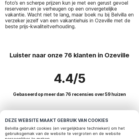
foto’s en scherpe prijzen kun je met een gerust gevoel
reserveren en je verheugen op een onvergetelijke
vakantie. Wacht niet te lang, maar boek nu bij Belvilla en
verzeker jezelf van een vakantiehuis in Ozeville met de
beste prijs-kwaliteitverhouding.
Luister naar onze 76 klanten in Ozeville
4.4/5
Gebaseerd op meer dan 76 recensies over 59 huizen
Meest populaire bestemmingen voor
DEZE WEBSITE MAAKT GEBRUIK VAN COOKIES
vakantie
Belvilla gebruikt cookies (en vergelijkbare technieken) om het
gebruiksgemak van de website te vergroten en de website
persoonlijker te maken.