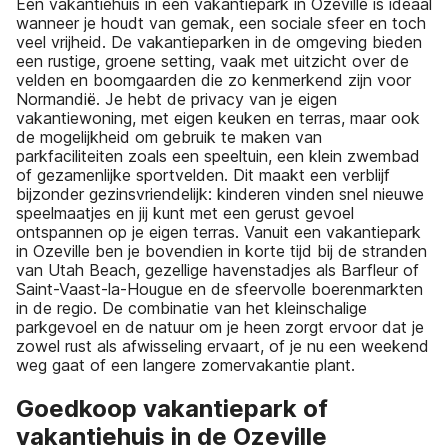
Een vakantiehuis in een vakantiepark in Ozeville is ideaal
wanneer je houdt van gemak, een sociale sfeer en toch
veel vrijheid. De vakantieparken in de omgeving bieden
een rustige, groene setting, vaak met uitzicht over de
velden en boomgaarden die zo kenmerkend zijn voor
Normandië. Je hebt de privacy van je eigen
vakantiewoning, met eigen keuken en terras, maar ook
de mogelijkheid om gebruik te maken van
parkfaciliteiten zoals een speeltuin, een klein zwembad
of gezamenlijke sportvelden. Dit maakt een verblijf
bijzonder gezinsvriendelijk: kinderen vinden snel nieuwe
speelmaatjes en jij kunt met een gerust gevoel
ontspannen op je eigen terras. Vanuit een vakantiepark
in Ozeville ben je bovendien in korte tijd bij de stranden
van Utah Beach, gezellige havenstadjes als Barfleur of
Saint-Vaast-la-Hougue en de sfeervolle boerenmarkten
in de regio. De combinatie van het kleinschalige
parkgevoel en de natuur om je heen zorgt ervoor dat je
zowel rust als afwisseling ervaart, of je nu een weekend
weg gaat of een langere zomervakantie plant.
Goedkoop vakantiepark of
vakantiehuis in de Ozeville