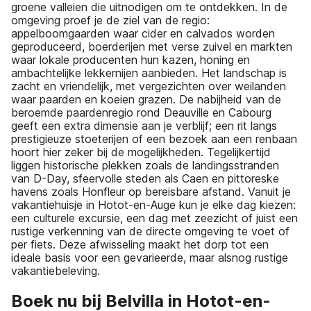
groene valleien die uitnodigen om te ontdekken. In de
omgeving proef je de ziel van de regio:
appelboomgaarden waar cider en calvados worden
geproduceerd, boerderijen met verse zuivel en markten
waar lokale producenten hun kazen, honing en
ambachtelijke lekkernijen aanbieden. Het landschap is
zacht en vriendelijk, met vergezichten over weilanden
waar paarden en koeien grazen. De nabijheid van de
beroemde paardenregio rond Deauville en Cabourg
geeft een extra dimensie aan je verblijf; een rit langs
prestigieuze stoeterijen of een bezoek aan een renbaan
hoort hier zeker bij de mogelijkheden. Tegelijkertijd
liggen historische plekken zoals de landingsstranden
van D-Day, sfeervolle steden als Caen en pittoreske
havens zoals Honfleur op bereisbare afstand. Vanuit je
vakantiehuisje in Hotot-en-Auge kun je elke dag kiezen:
een culturele excursie, een dag met zeezicht of juist een
rustige verkenning van de directe omgeving te voet of
per fiets. Deze afwisseling maakt het dorp tot een
ideale basis voor een gevarieerde, maar alsnog rustige
vakantiebeleving.
Boek nu bij Belvilla in Hotot-en-