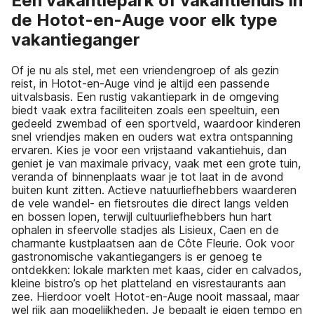
Een vakantiepark of vakantiehuis in
de Hotot-en-Auge voor elk type
vakantieganger
Of je nu als stel, met een vriendengroep of als gezin
reist, in Hotot-en-Auge vind je altijd een passende
uitvalsbasis. Een rustig vakantiepark in de omgeving
biedt vaak extra faciliteiten zoals een speeltuin, een
gedeeld zwembad of een sportveld, waardoor kinderen
snel vriendjes maken en ouders wat extra ontspanning
ervaren. Kies je voor een vrijstaand vakantiehuis, dan
geniet je van maximale privacy, vaak met een grote tuin,
veranda of binnenplaats waar je tot laat in de avond
buiten kunt zitten. Actieve natuurliefhebbers waarderen
de vele wandel- en fietsroutes die direct langs velden
en bossen lopen, terwijl cultuurliefhebbers hun hart
ophalen in sfeervolle stadjes als Lisieux, Caen en de
charmante kustplaatsen aan de Côte Fleurie. Ook voor
gastronomische vakantiegangers is er genoeg te
ontdekken: lokale markten met kaas, cider en calvados,
kleine bistro’s op het platteland en visrestaurants aan
zee. Hierdoor voelt Hotot-en-Auge nooit massaal, maar
wel rijk aan mogelijkheden. Je bepaalt je eigen tempo en