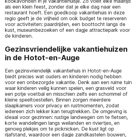
kookavonden in je vakantiehuisje. Zo voelt elke maaltijd
als een klein feest, zonder dat je elke dag naar een
restaurant hoeft. Een goedkoop vakantiehuis in deze
regio geeft je de vrijheid om ook budget te reserveren
voor activiteiten: paardrijden, een boottocht langs de
kust, museumbezoeken of een dagje attractiepark voor
de kinderen.
Gezinsvriendelijke vakantiehuizen
in de Hotot-en-Auge
Een gezinsvriendelijk vakantiehuis in Hotot-en-Auge
biedt precies wat ouders en kinderen nodig hebben
voor een onbezorgde vakantie. Denk aan een ruime tuin
waar kinderen veilig kunnen spelen, een grasveld voor
een potje voetbal en misschien zelfs een schommel of
kleine speeltoestellen. Binnen zorgen meerdere
slaapkamers voor privacy en rustmomenten, zodat
iedereen zich lekker kan terugtrekken. De omgeving is
ideaal voor gezinnen: rustige landwegen om te fietsen,
korte wandelingen langs weilanden en riviertjes, en
genoeg plekjes om te picknicken. De kust ligt op
rijafstand, waardoor een dagje zandkastelen bouwen,