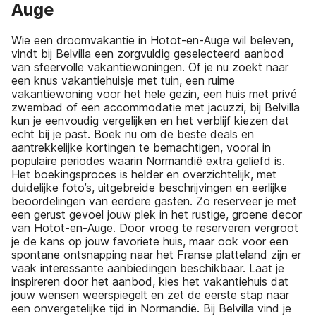
Auge
Wie een droomvakantie in Hotot-en-Auge wil beleven,
vindt bij Belvilla een zorgvuldig geselecteerd aanbod
van sfeervolle vakantiewoningen. Of je nu zoekt naar
een knus vakantiehuisje met tuin, een ruime
vakantiewoning voor het hele gezin, een huis met privé
zwembad of een accommodatie met jacuzzi, bij Belvilla
kun je eenvoudig vergelijken en het verblijf kiezen dat
echt bij je past. Boek nu om de beste deals en
aantrekkelijke kortingen te bemachtigen, vooral in
populaire periodes waarin Normandië extra geliefd is.
Het boekingsproces is helder en overzichtelijk, met
duidelijke foto’s, uitgebreide beschrijvingen en eerlijke
beoordelingen van eerdere gasten. Zo reserveer je met
een gerust gevoel jouw plek in het rustige, groene decor
van Hotot-en-Auge. Door vroeg te reserveren vergroot
je de kans op jouw favoriete huis, maar ook voor een
spontane ontsnapping naar het Franse platteland zijn er
vaak interessante aanbiedingen beschikbaar. Laat je
inspireren door het aanbod, kies het vakantiehuis dat
jouw wensen weerspiegelt en zet de eerste stap naar
een onvergetelijke tijd in Normandië. Bij Belvilla vind je