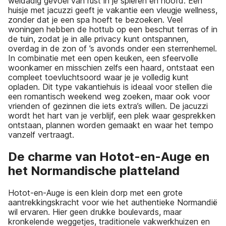
weldadig gevoel van rust in je spieren en hoofd. Een
huisje met jacuzzi geeft je vakantie een vleugje wellness,
zonder dat je een spa hoeft te bezoeken. Veel
woningen hebben de hottub op een beschut terras of in
de tuin, zodat je in alle privacy kunt ontspannen,
overdag in de zon of ’s avonds onder een sterrenhemel.
In combinatie met een open keuken, een sfeervolle
woonkamer en misschien zelfs een haard, ontstaat een
compleet toevluchtsoord waar je je volledig kunt
opladen. Dit type vakantiehuis is ideaal voor stellen die
een romantisch weekend weg zoeken, maar ook voor
vrienden of gezinnen die iets extra’s willen. De jacuzzi
wordt het hart van je verblijf, een plek waar gesprekken
ontstaan, plannen worden gemaakt en waar het tempo
vanzelf vertraagt.
De charme van Hotot-en-Auge en
het Normandische platteland
Hotot-en-Auge is een klein dorp met een grote
aantrekkingskracht voor wie het authentieke Normandië
wil ervaren. Hier geen drukke boulevards, maar
kronkelende weggetjes, traditionele vakwerkhuizen en