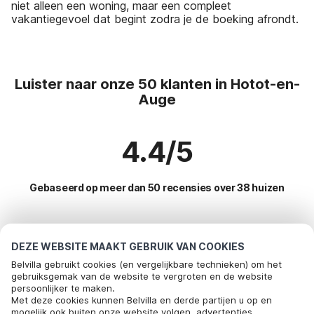
niet alleen een woning, maar een compleet
vakantiegevoel dat begint zodra je de boeking afrondt.
Luister naar onze 50 klanten in Hotot-en-
Auge
4.4/5
Gebaseerd op meer dan 50 recensies over 38 huizen
Meest populaire bestemmingen voor
DEZE WEBSITE MAAKT GEBRUIK VAN COOKIES
vakantie
Belvilla gebruikt cookies (en vergelijkbare technieken) om het
gebruiksgemak van de website te vergroten en de website
persoonlijker te maken.
Top steden met top voorzieningen voor vakantie
Met deze cookies kunnen Belvilla en derde partijen u op en
mogelijk ook buiten onze website volgen, advertenties
Kindvriendelijke vakantiehuizen bayeux