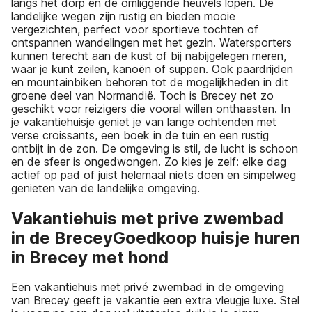
langs het dorp en de omliggende heuvels lopen. De
landelijke wegen zijn rustig en bieden mooie
vergezichten, perfect voor sportieve tochten of
ontspannen wandelingen met het gezin. Watersporters
kunnen terecht aan de kust of bij nabijgelegen meren,
waar je kunt zeilen, kanoën of suppen. Ook paardrijden
en mountainbiken behoren tot de mogelijkheden in dit
groene deel van Normandië. Toch is Brecey net zo
geschikt voor reizigers die vooral willen onthaasten. In
je vakantiehuisje geniet je van lange ochtenden met
verse croissants, een boek in de tuin en een rustig
ontbijt in de zon. De omgeving is stil, de lucht is schoon
en de sfeer is ongedwongen. Zo kies je zelf: elke dag
actief op pad of juist helemaal niets doen en simpelweg
genieten van de landelijke omgeving.
Vakantiehuis met prive zwembad
in de BreceyGoedkoop huisje huren
in Brecey met hond
Een vakantiehuis met privé zwembad in de omgeving
van Brecey geeft je vakantie een extra vleugje luxe. Stel