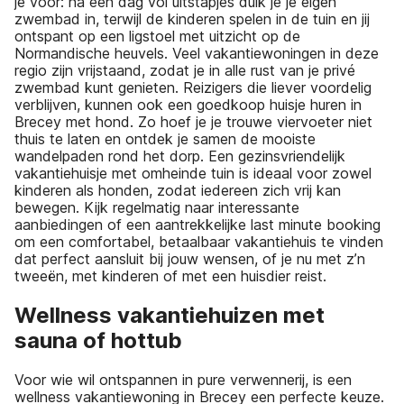
je voor: na een dag vol uitstapjes duik je je eigen
zwembad in, terwijl de kinderen spelen in de tuin en jij
ontspant op een ligstoel met uitzicht op de
Normandische heuvels. Veel vakantiewoningen in deze
regio zijn vrijstaand, zodat je in alle rust van je privé
zwembad kunt genieten. Reizigers die liever voordelig
verblijven, kunnen ook een goedkoop huisje huren in
Brecey met hond. Zo hoef je je trouwe viervoeter niet
thuis te laten en ontdek je samen de mooiste
wandelpaden rond het dorp. Een gezinsvriendelijk
vakantiehuisje met omheinde tuin is ideaal voor zowel
kinderen als honden, zodat iedereen zich vrij kan
bewegen. Kijk regelmatig naar interessante
aanbiedingen of een aantrekkelijke last minute booking
om een comfortabel, betaalbaar vakantiehuis te vinden
dat perfect aansluit bij jouw wensen, of je nu met z’n
tweeën, met kinderen of met een huisdier reist.
Wellness vakantiehuizen met
sauna of hottub
Voor wie wil ontspannen in pure verwennerij, is een
wellness vakantiewoning in Brecey een perfecte keuze.