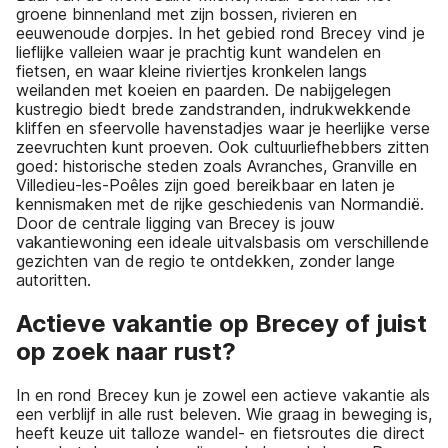
groene binnenland met zijn bossen, rivieren en
eeuwenoude dorpjes. In het gebied rond Brecey vind je
lieflijke valleien waar je prachtig kunt wandelen en
fietsen, en waar kleine riviertjes kronkelen langs
weilanden met koeien en paarden. De nabijgelegen
kustregio biedt brede zandstranden, indrukwekkende
kliffen en sfeervolle havenstadjes waar je heerlijke verse
zeevruchten kunt proeven. Ook cultuurliefhebbers zitten
goed: historische steden zoals Avranches, Granville en
Villedieu-les-Poêles zijn goed bereikbaar en laten je
kennismaken met de rijke geschiedenis van Normandië.
Door de centrale ligging van Brecey is jouw
vakantiewoning een ideale uitvalsbasis om verschillende
gezichten van de regio te ontdekken, zonder lange
autoritten.
Actieve vakantie op Brecey of juist
op zoek naar rust?
In en rond Brecey kun je zowel een actieve vakantie als
een verblijf in alle rust beleven. Wie graag in beweging is,
heeft keuze uit talloze wandel- en fietsroutes die direct