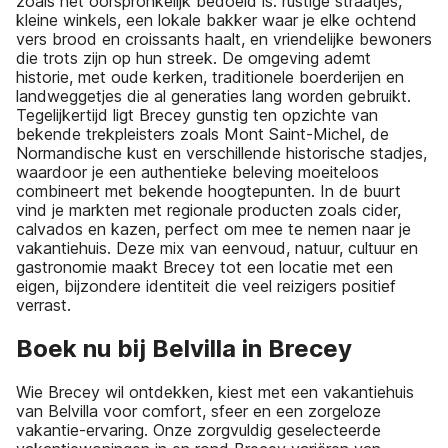
zoals het oorspronkelijk bedoeld is: rustige straatjes,
kleine winkels, een lokale bakker waar je elke ochtend
vers brood en croissants haalt, en vriendelijke bewoners
die trots zijn op hun streek. De omgeving ademt
historie, met oude kerken, traditionele boerderijen en
landweggetjes die al generaties lang worden gebruikt.
Tegelijkertijd ligt Brecey gunstig ten opzichte van
bekende trekpleisters zoals Mont Saint-Michel, de
Normandische kust en verschillende historische stadjes,
waardoor je een authentieke beleving moeiteloos
combineert met bekende hoogtepunten. In de buurt
vind je markten met regionale producten zoals cider,
calvados en kazen, perfect om mee te nemen naar je
vakantiehuis. Deze mix van eenvoud, natuur, cultuur en
gastronomie maakt Brecey tot een locatie met een
eigen, bijzondere identiteit die veel reizigers positief
verrast.
Boek nu bij Belvilla in Brecey
Wie Brecey wil ontdekken, kiest met een vakantiehuis
van Belvilla voor comfort, sfeer en een zorgeloze
vakantie-ervaring. Onze zorgvuldig geselecteerde