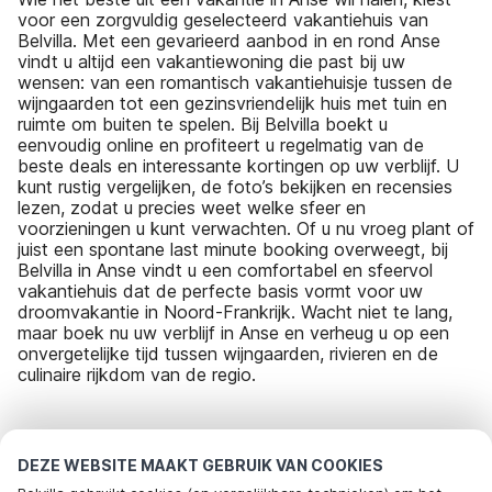
voor een zorgvuldig geselecteerd vakantiehuis van
Belvilla. Met een gevarieerd aanbod in en rond Anse
vindt u altijd een vakantiewoning die past bij uw
wensen: van een romantisch vakantiehuisje tussen de
wijngaarden tot een gezinsvriendelijk huis met tuin en
ruimte om buiten te spelen. Bij Belvilla boekt u
eenvoudig online en profiteert u regelmatig van de
beste deals en interessante kortingen op uw verblijf. U
kunt rustig vergelijken, de foto’s bekijken en recensies
lezen, zodat u precies weet welke sfeer en
voorzieningen u kunt verwachten. Of u nu vroeg plant of
juist een spontane last minute booking overweegt, bij
Belvilla in Anse vindt u een comfortabel en sfeervol
vakantiehuis dat de perfecte basis vormt voor uw
droomvakantie in Noord-Frankrijk. Wacht niet te lang,
maar boek nu uw verblijf in Anse en verheug u op een
onvergetelijke tijd tussen wijngaarden, rivieren en de
culinaire rijkdom van de regio.
Meest populaire bestemmingen voor
DEZE WEBSITE MAAKT GEBRUIK VAN COOKIES
vakantie