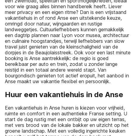
een zwembad, speeltuin en sportmogelijkheden, ideaal
voor wie graag alles binnen handbereik heeft. Liever
meer privacy en een eigen ritme? Dan is een vrijstaand
vakantiehuis in of rond Anse een uitstekende keuze,
omringd door natuur, wijngaarden en rustige
landweggetjes. Cultuurliefhebbers kunnen gemakkelijk
een dagtrip plannen naar Lyon voor musea, architectuur
en culinaire hoogstandjes, terwijl liefhebbers van slow
travel juist genieten van de kleinschaligheid van de
dorpjes in de Beaujolaisstreek. Ook voor een last minute
booking is Anse aantrekkelijk: de regio is goed
bereikbaar per auto en trein, zodat u zonder lange
reistijd in een totaal andere wereld stapt. Van
bourgondisch genieten tot actief eropuit, het aanbod in
Anse maakt uw vakantie flexibel en persoonlijk.
Huur een vakantiehuis in de Anse
Een vakantiehuis in Anse huren is kiezen voor vrijheid,
ruimte en comfort in een authentieke Franse setting. U
start de dag rustig met een ontbijt op uw eigen terras,
met vers brood van de lokale bakker en uitzicht op het
groene landschap. Met een volledig ingerichte keuken