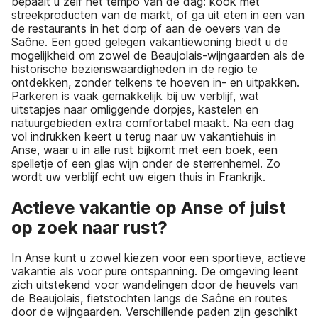
bepaalt u zelf het tempo van de dag: kook met
streekproducten van de markt, of ga uit eten in een van
de restaurants in het dorp of aan de oevers van de
Saône. Een goed gelegen vakantiewoning biedt u de
mogelijkheid om zowel de Beaujolais-wijngaarden als de
historische bezienswaardigheden in de regio te
ontdekken, zonder telkens te hoeven in- en uitpakken.
Parkeren is vaak gemakkelijk bij uw verblijf, wat
uitstapjes naar omliggende dorpjes, kastelen en
natuurgebieden extra comfortabel maakt. Na een dag
vol indrukken keert u terug naar uw vakantiehuis in
Anse, waar u in alle rust bijkomt met een boek, een
spelletje of een glas wijn onder de sterrenhemel. Zo
wordt uw verblijf echt uw eigen thuis in Frankrijk.
Actieve vakantie op Anse of juist
op zoek naar rust?
In Anse kunt u zowel kiezen voor een sportieve, actieve
vakantie als voor pure ontspanning. De omgeving leent
zich uitstekend voor wandelingen door de heuvels van
de Beaujolais, fietstochten langs de Saône en routes
door de wijngaarden. Verschillende paden zijn geschikt