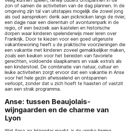
veilig kunnen spelen, terwijl ouders ontspannen in de
zon of samen de activiteiten van de dag plannen. In de
omgeving zijn tal van uitstapjes mogelijk die zowel jong
als oud aanspreken: denk aan picknicken langs de rivier,
een dagje naar een dierentuin of avonturenpark in de
regio, of een bezoek aan kastelen en historische
dorpen waar kinderen spelenderwijs meer leren over
Frankrijk. Door te kiezen voor een goed uitgeruste
vakantiewoning heeft u de praktische voorzieningen die
een vakantie met kinderen zoveel gemakkelijker maken,
zoals een keuken voor het bereiden van favoriete
gerechten, voldoende slaapkamers en vaak extra’s als
een kinderstoel. De combinatie van natuur, cultuur en
leuke activiteiten zorgt ervoor dat een vakantie in Anse
voor het hele gezin afwisselend en ontspannen
verloopt, zonder dat u zich hoeft te haasten of vastzit
aan een strak programma.
Anse: tussen Beaujolais-
wijngaarden en de charme van
Lyon
Wat Anse zo bijzonder maakt, is de unieke ligging