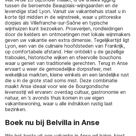
tussen de beroemde Beaujolais-wijngaarden en de
levendige stad Lyon. Vanuit uw vakantiehuis staat u in
korte tijd midden in de wijnstreek, waar u pittoreske
dorpjes als Villefranche-sur-Saône en typische
wijnhuizen kunt bezoeken. Proeverijen, rondleidingen
door de kelders en ontmoetingen met lokale wijnmakers
geven uw vakantie een extra dimensie. Tegelijkertijd ligt
Lyon, een van de culinaire hoofdsteden van Frankrijk,
op comfortabele afstand. Hier ontdekt u de gezellige
traboules, historische wijken en sfeervolle bouchons
waar u geniet van traditionele gerechten. Terug in Anse
ervaart u weer de gemoedelijke dorpssfeer, met
wekelijkse markten, kleine winkels en een landelijke rust
die u in de grote stad soms mist. Deze combinatie
maakt Anse ideaal voor wie de Bourgondische
levensstijl wil ervaren: overdag cultuur, gastronomie en
natuur, en ’s avonds thuis komen in uw eigen
vakantiewoning, waar u alle indrukken rustig laat
bezinken.
Boek nu bij Belvilla in Anse
Wie het beste uit een vakantie in Anse wil halen, kiest