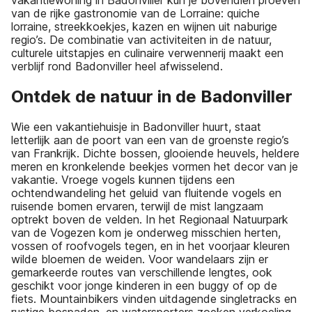
van de rijke gastronomie van de Lorraine: quiche
lorraine, streekkoekjes, kazen en wijnen uit naburige
regio’s. De combinatie van activiteiten in de natuur,
culturele uitstapjes en culinaire verwennerij maakt een
verblijf rond Badonviller heel afwisselend.
Ontdek de natuur in de Badonviller
Wie een vakantiehuisje in Badonviller huurt, staat
letterlijk aan de poort van een van de groenste regio’s
van Frankrijk. Dichte bossen, glooiende heuvels, heldere
meren en kronkelende beekjes vormen het decor van je
vakantie. Vroege vogels kunnen tijdens een
ochtendwandeling het geluid van fluitende vogels en
ruisende bomen ervaren, terwijl de mist langzaam
optrekt boven de velden. In het Regionaal Natuurpark
van de Vogezen kom je onderweg misschien herten,
vossen of roofvogels tegen, en in het voorjaar kleuren
wilde bloemen de weiden. Voor wandelaars zijn er
gemarkeerde routes van verschillende lengtes, ook
geschikt voor jonge kinderen in een buggy of op de
fiets. Mountainbikers vinden uitdagende singletracks en
rustige bospaden, en watersporters zoeken verkoeling