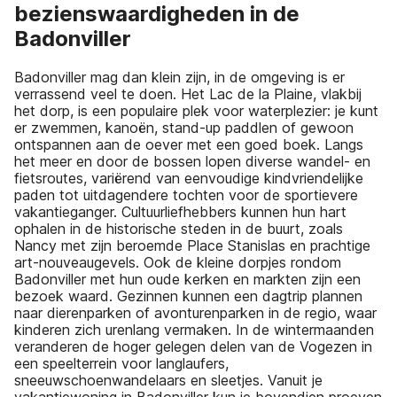
bezienswaardigheden in de
Badonviller
Badonviller mag dan klein zijn, in de omgeving is er
verrassend veel te doen. Het Lac de la Plaine, vlakbij
het dorp, is een populaire plek voor waterplezier: je kunt
er zwemmen, kanoën, stand-up paddlen of gewoon
ontspannen aan de oever met een goed boek. Langs
het meer en door de bossen lopen diverse wandel- en
fietsroutes, variërend van eenvoudige kindvriendelijke
paden tot uitdagendere tochten voor de sportievere
vakantieganger. Cultuurliefhebbers kunnen hun hart
ophalen in de historische steden in de buurt, zoals
Nancy met zijn beroemde Place Stanislas en prachtige
art-nouveaugevels. Ook de kleine dorpjes rondom
Badonviller met hun oude kerken en markten zijn een
bezoek waard. Gezinnen kunnen een dagtrip plannen
naar dierenparken of avonturenparken in de regio, waar
kinderen zich urenlang vermaken. In de wintermaanden
veranderen de hoger gelegen delen van de Vogezen in
een speelterrein voor langlaufers,
sneeuwschoenwandelaars en sleetjes. Vanuit je
vakantiewoning in Badonviller kun je bovendien proeven