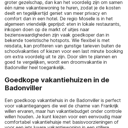
groter gezelschap, dan kan het voordelig zijn om samen
één ruime vakantiewoning te huren, zodat je de kosten
deelt en tegelijkertijd geniet van meer privacy en
comfort dan in een hotel. De regio Moselle is in het
algemeen vriendelijk geprijsd: eten in lokale restaurants,
inkopen doen op de markt of uitjes naar
bezienswaardigheden zijn vaak goedkoper dan in
bekende toeristische hotspots. Wie flexibel is met
reisdata, kan profiteren van gunstige tarieven buiten de
schoolvakanties of kiezen voor een last minute booking
om extra voordelig uit te zijn. Door slim te plannen en
goed te vergelijken, wordt een droomvakantie in
Badonviller heel toegankelijk.
Goedkope vakantiehuizen in de
Badonviller
Een goedkoop vakantiehuis in de Badonviller is perfect
voor vakantiegangers die wel de charme van Frankrijk
willen ervaren, maar hun vakantiebudget onder controle
willen houden. Je kunt kiezen voor een eenvoudig maar
comfortabel vakantiehuisje met basisvoorzieningen of
voor een iets luxere vakantiewoning in een stillere