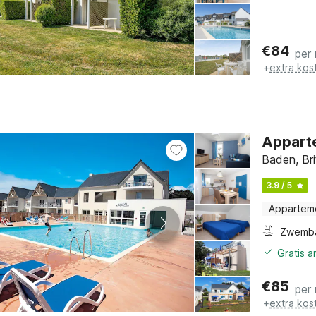
€
84
per
+
extra kos
Apparte
Baden, Br
3.9 / 5
Appartem
Zwemb
Gratis 
€
85
per
+
extra kos