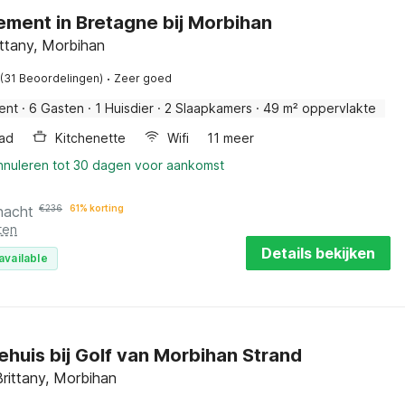
ment in Bretagne bij Morbihan
ittany, Morbihan
·
(31 Beoordelingen)
Zeer goed
ent
·
6 Gasten
·
1 Huisdier
·
2 Slaapkamers
·
49 m² oppervlakte
ad
Kitchenette
Wifi
11 meer
annuleren tot 30 dagen voor aankomst
nacht
€
236
61% korting
ten
Details bekijken
available
ehuis bij Golf van Morbihan Strand
rittany, Morbihan