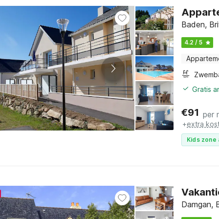
Apparte
Baden, Br
4.2 / 5
Appartem
Zwemb
Gratis 
€
91
per 
+
extra kos
Kids zone 
Vakanti
Damgan, B