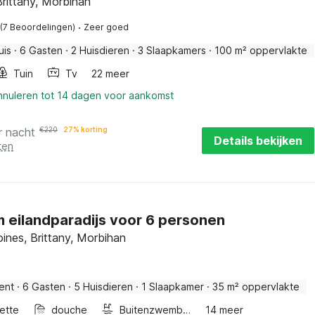
rittany, Morbihan
·
(7 Beoordelingen)
Zeer goed
uis
·
6 Gasten
·
2 Huisdieren
·
3 Slaapkamers
·
100 m² oppervlakte
Tuin
Tv
22 meer
annuleren tot 14 dagen voor aankomst
r nacht
€
220
27% korting
Details bekijken
ten
 eilandparadijs voor 6 personen
ines, Brittany, Morbihan
ent
·
6 Gasten
·
5 Huisdieren
·
1 Slaapkamer
·
35 m² oppervlakte
ette
douche
Buitenzwembad
14 meer