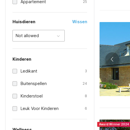
Appartement
25
Huisdieren
Wissen
Not allowed
Kinderen
Ledikant
3
Buitenspellen
24
Kinderstoel
8
Leuk Voor Kinderen
6
Award Winner 2024
Wellness