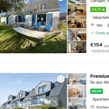
Damgan, B
4.2 / 5
Vakantieh
Wifi
Gratis 
€
154
pe
+
extra kos
Premium
Île-aux-Mo
NIEUW
Appartem
Kitchen