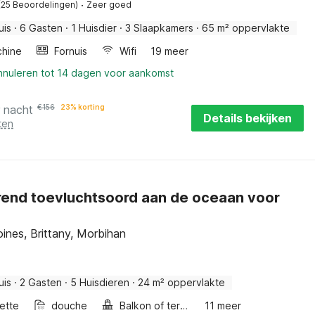
·
(25 Beoordelingen)
Zeer goed
uis
·
6 Gasten
·
1 Huisdier
·
3 Slaapkamers
·
65 m² oppervlakte
hine
Fornuis
Wifi
19 meer
annuleren tot 14 dagen voor aankomst
r nacht
€
156
23% korting
Details bekijken
ten
rend toevluchtsoord aan de oceaan voor
ines, Brittany, Morbihan
uis
·
2 Gasten
·
5 Huisdieren
·
24 m² oppervlakte
ette
douche
Balkon of terras
11 meer