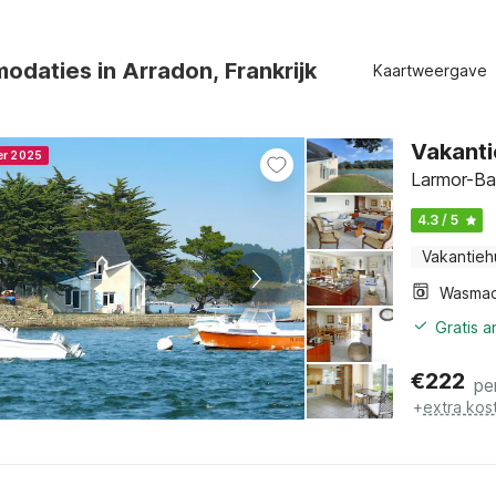
daties in Arradon, Frankrijk
Kaartweergave
Vakanti
er 2025
Larmor-Ba
4.3 / 5
Vakantieh
Wasmac
Gratis 
€
222
pe
+
extra kos