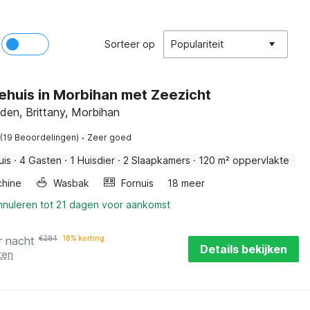
Sorteer op
Populariteit
ehuis in Morbihan met Zeezicht
den, Brittany, Morbihan
·
(19 Beoordelingen)
Zeer goed
uis
·
4 Gasten
·
1 Huisdier
·
2 Slaapkamers
·
120 m² oppervlakte
hine
Wasbak
Fornuis
18 meer
annuleren tot 21 dagen voor aankomst
r nacht
€
284
18% korting
Details bekijken
ten