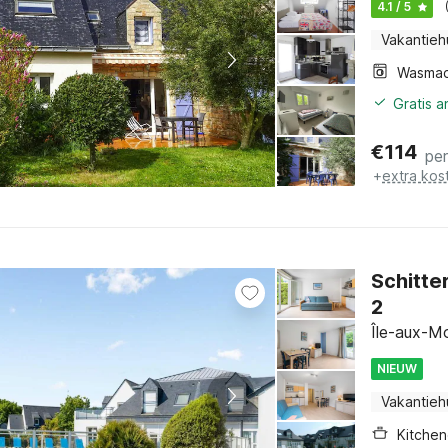
4.1 / 5
Vakantieh
Wasmac
Gratis 
€
114
pe
+
extra kos
Schitte
2
Île-aux-Mo
NIEUW
Vakantieh
Kitchen