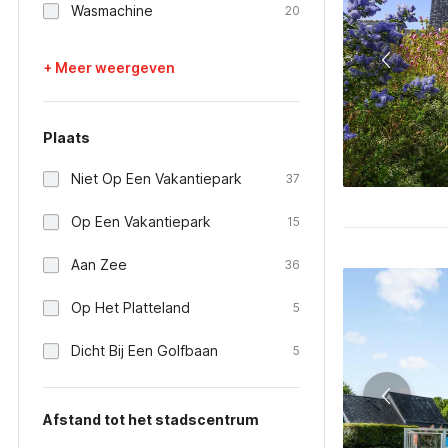
Wasmachine
20
+ Meer weergeven
Plaats
Niet Op Een Vakantiepark
37
Op Een Vakantiepark
15
Aan Zee
36
Op Het Platteland
5
Dicht Bij Een Golfbaan
5
Afstand tot het stadscentrum