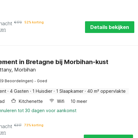
 nacht
€
170
52% korting
Details bekijken
ten
ment in Bretagne bij Morbihan-kust
ittany, Morbihan
·
(9 Beoordelingen)
Goed
ent
·
4 Gasten
·
1 Huisdier
·
1 Slaapkamer
·
40 m² oppervlakte
ad
Kitchenette
Wifi
10 meer
annuleren tot 30 dagen voor aankomst
 nacht
€
317
73% korting
ten