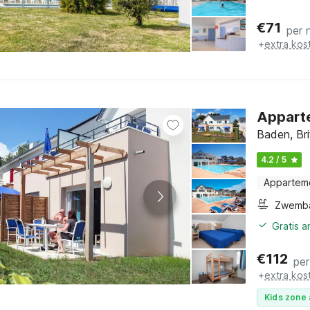
€
71
per 
+
extra kos
Apparte
Baden, Br
4.2 / 5
Appartem
Zwemb
Gratis 
€
112
per
+
extra kos
Kids zone 