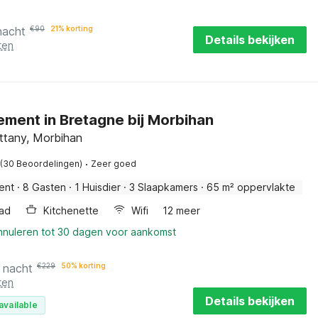
nacht
€
90
21% korting
Details bekijken
ten
ment in Bretagne bij Morbihan
ittany, Morbihan
·
(30 Beoordelingen)
Zeer goed
ent
·
8 Gasten
·
1 Huisdier
·
3 Slaapkamers
·
65 m² oppervlakte
ad
Kitchenette
Wifi
12 meer
annuleren tot 30 dagen voor aankomst
 nacht
€
229
50% korting
ten
Details bekijken
available