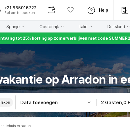
+31 885016722
Help
Bel om te boeken
Spanje
Oostenrijk
Italië
Duitsland
ntvang tot 25% korting op zomerverblijven met code SUMMER
akantie op Arradon in e
Data toevoegen
2 Gasten
,
0 
lakbij
antiehuis Arradon