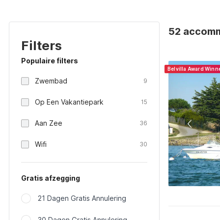
52 accommo
Filters
Populaire filters
Belvilla Award Winn
Zwembad
9
Op Een Vakantiepark
15
Aan Zee
36
Wifi
30
Gratis afzegging
21 Dagen Gratis Annulering
30 Dagen Gratis Annulering