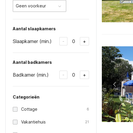
Geen voorkeur
Aantal slaapkamers
Slaapkamer (min.)
0
-
+
Aantal badkamers
Badkamer (min.)
0
-
+
Categorieën
Cottage
6
Vakantiehuis
21