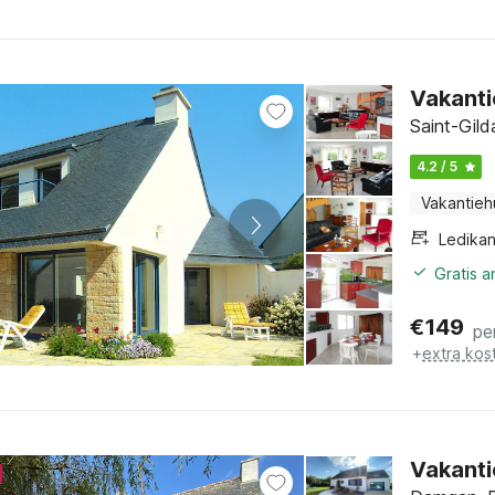
Vakanti
Saint-Gild
4.2 / 5
Vakantieh
Ledikan
Gratis 
€
149
pe
+
extra kos
Vakanti