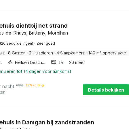
ehuis dichtbij het strand
as-de-Rhuys, Brittany, Morbihan
·
(20 Beoordelingen)
Zeer goed
uis
·
8 Gasten
·
2 Huisdieren
·
4 Slaapkamers
·
140 m² oppervlakte
t
Fietsen beschikbaar
Tv
26 meer
annuleren tot 14 dagen voor aankomst
r nacht
€
210
27% korting
Details bekijken
ten
ehuis in Damgan bij zandstranden