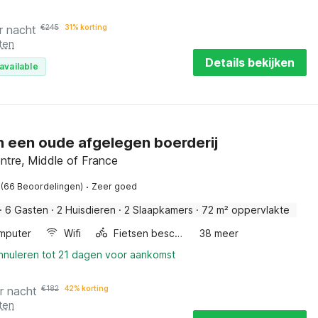
r nacht
€
245
31% korting
ten
Details bekijken
available
in een oude afgelegen boerderij
ntre, Middle of France
·
(66 Beoordelingen)
Zeer goed
·
6 Gasten
·
2 Huisdieren
·
2 Slaapkamers
·
72 m² oppervlakte
mputer
Wifi
Fietsen beschikbaar
38 meer
annuleren tot 21 dagen voor aankomst
r nacht
€
182
42% korting
ten