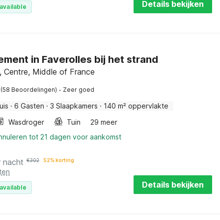
Details bekijken
available
ment in Faverolles bij het strand
, Centre, Middle of France
·
(58 Beoordelingen)
Zeer goed
uis
·
6 Gasten
·
3 Slaapkamers
·
140 m² oppervlakte
Wasdroger
Tuin
29 meer
annuleren tot 21 dagen voor aankomst
r nacht
€
302
52% korting
ten
Details bekijken
available