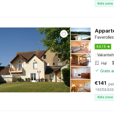
Kids zone 
Apparte
Faverolles
4.2 / 5
Vakantieh
Hal
Gratis 
€
141
pe
+
extra kos
Kids zone 