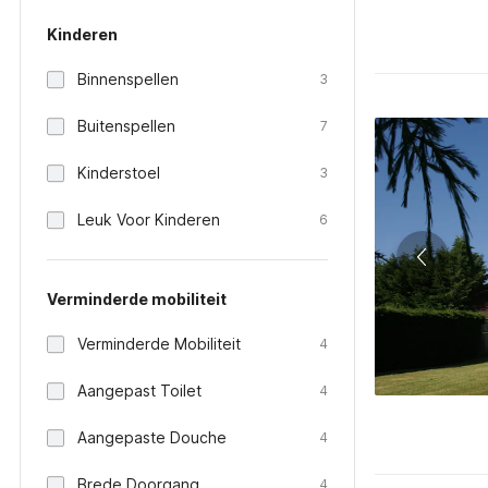
Kinderen
Binnenspellen
3
Buitenspellen
7
Kinderstoel
3
Leuk Voor Kinderen
6
Verminderde mobiliteit
Verminderde Mobiliteit
4
Aangepast Toilet
4
Aangepaste Douche
4
Brede Doorgang
4