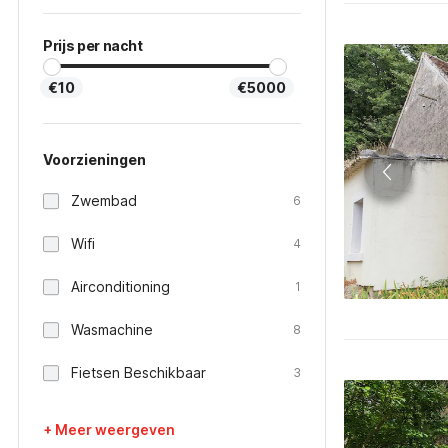
Prijs per nacht
€10
€5000
Voorzieningen
Zwembad
6
Wifi
4
Airconditioning
1
Wasmachine
8
Fietsen Beschikbaar
3
+ Meer weergeven