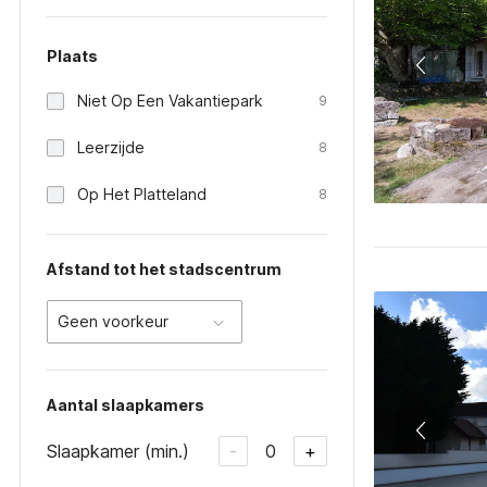
Plaats
Niet Op Een Vakantiepark
9
Leerzijde
8
Op Het Platteland
8
Afstand tot het stadscentrum
Geen voorkeur
Aantal slaapkamers
Slaapkamer (min.)
0
-
+