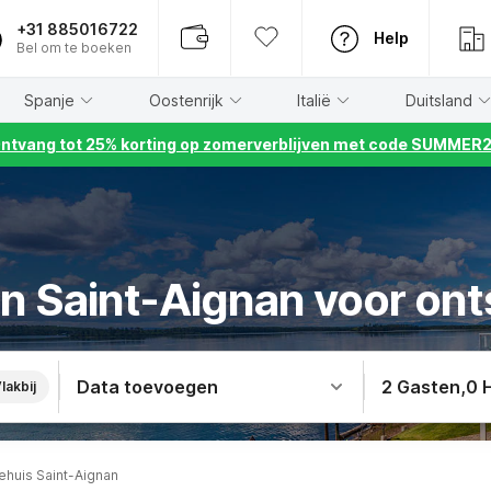
+31 885016722
Help
Bel om te boeken
Spanje
Oostenrijk
Italië
Duitsland
ntvang tot 25% korting op zomerverblijven met code SUMMER
in Saint-Aignan voor ont
Data toevoegen
2 Gasten
,
0 
lakbij
ehuis Saint-Aignan