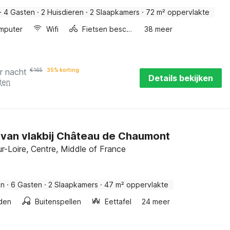
·
4 Gasten
·
2 Huisdieren
·
2 Slaapkamers
·
72 m² oppervlakte
mputer
Wifi
Fietsen beschikbaar
38 meer
r nacht
€
165
35% korting
Details bekijken
ten
van vlakbij Château de Chaumont
r-Loire, Centre, Middle of France
an
·
6 Gasten
·
2 Slaapkamers
·
47 m² oppervlakte
den
Buitenspellen
Eettafel
24 meer