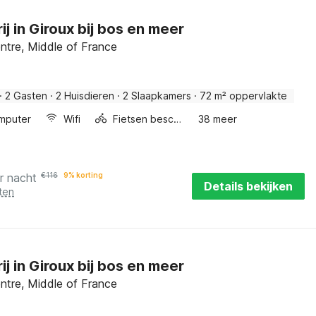
ij in Giroux bij bos en meer
ntre, Middle of France
·
2 Gasten
·
2 Huisdieren
·
2 Slaapkamers
·
72 m² oppervlakte
mputer
Wifi
Fietsen beschikbaar
38 meer
r nacht
€
116
9% korting
Details bekijken
ten
ij in Giroux bij bos en meer
ntre, Middle of France