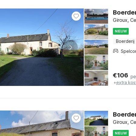
Boerder
Giroux, Ce
NIEUW
Boerderij
Spelco
€
106
pe
+
extra kos
Boerder
Giroux, Ce
NIEUW