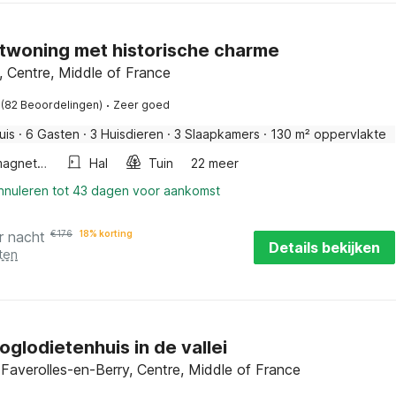
twoning met historische charme
, Centre, Middle of France
·
(82 Beoordelingen)
Zeer goed
uis
·
6 Gasten
·
3 Huisdieren
·
3 Slaapkamers
·
130 m² oppervlakte
Combimagnetron
Hal
Tuin
22 meer
annuleren tot 43 dagen voor aankomst
r nacht
€
176
18% korting
Details bekijken
ten
roglodietenhuis in de vallei
s-Faverolles-en-Berry, Centre, Middle of France