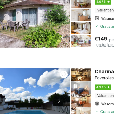
4.0 / 5
Vakantieh
Wasmac
Gratis 
€
149
pe
+
extra kos
Charman
Faverolles
4.3 / 5
Vakantieh
Wasdro
Gratis 