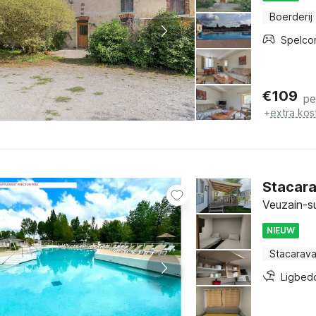
Boerderij
Spelco
€
109
pe
+
extra kos
Stacara
Veuzain-su
NIEUW
Stacarav
Ligbed