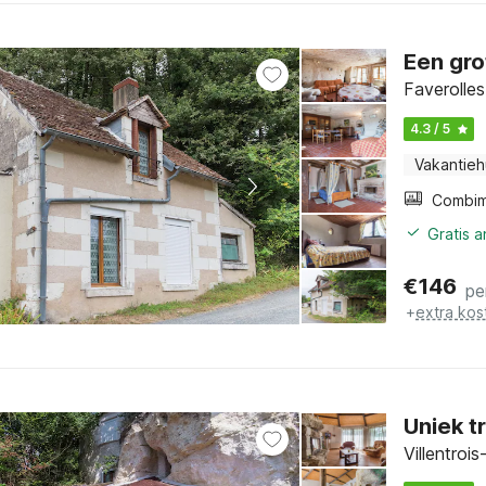
Een gro
Faverolles
4.3 / 5
Vakantieh
Gratis 
€
146
pe
+
extra kos
Uniek t
Villentroi