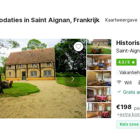
aties in Saint Aignan, Frankrijk
Kaartweergave
Histori
Saint-Aign
4.3 / 5
Vakantieh
Wifi
Gratis 
€
198
pe
+
extra kos
Kids zone 