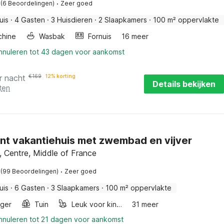
·
(6 Beoordelingen)
Zeer goed
uis
·
4 Gasten
·
3 Huisdieren
·
2 Slaapkamers
·
100 m² oppervlakte
hine
Wasbak
Fornuis
16 meer
annuleren tot 43 dagen voor aankomst
r nacht
€
169
12% korting
Details bekijken
ten
t vakantiehuis met zwembad en vijver
, Centre, Middle of France
·
(99 Beoordelingen)
Zeer goed
uis
·
6 Gasten
·
3 Slaapkamers
·
100 m² oppervlakte
ger
Tuin
Leuk voor kinderen
31 meer
annuleren tot 21 dagen voor aankomst