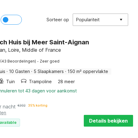
Sorteer op
Populariteit
sch Huis bij Meer Saint-Aignan
an, Loire, Middle of France
·
(43 Beoordelingen)
Zeer goed
uis
·
10 Gasten
·
5 Slaapkamers
·
150 m² oppervlakte
Tuin
Trampoline
28 meer
annuleren tot 43 dagen voor aankomst
r nacht
€
302
35% korting
ten
Details bekijken
available