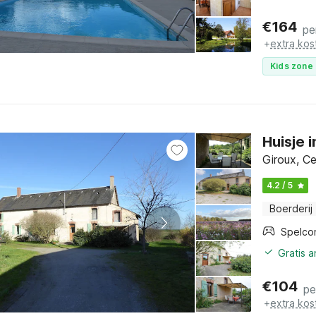
€
164
pe
+
extra kos
Kids zone 
Huisje 
Giroux, Ce
4.2 / 5
Boerderij
Spelco
Gratis 
€
104
pe
+
extra kos