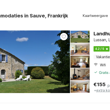
odaties in Sauve, Frankrijk
Kaartweergave
Landhu
Lussan, 
4.2 / 5
Vakantie
Wifi
Gratis
€
155
p
+
extra k