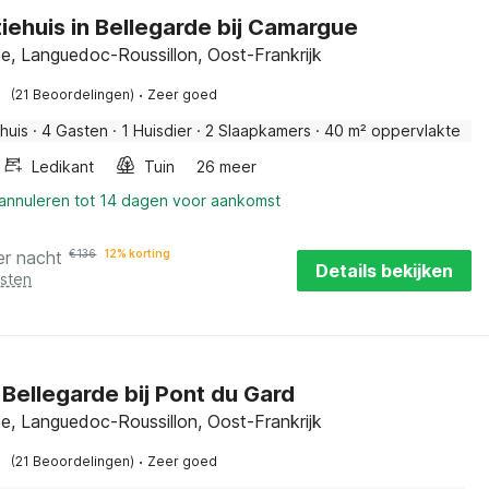
iehuis in Bellegarde bij Camargue
de, Languedoc-Roussillon, Oost-Frankrijk
·
(21 Beoordelingen)
Zeer goed
huis
·
4 Gasten
·
1 Huisdier
·
2 Slaapkamers
·
40 m² oppervlakte
Ledikant
Tuin
26 meer
 annuleren tot 14 dagen voor aankomst
er nacht
€
136
12% korting
Details bekijken
osten
n Bellegarde bij Pont du Gard
de, Languedoc-Roussillon, Oost-Frankrijk
·
(21 Beoordelingen)
Zeer goed