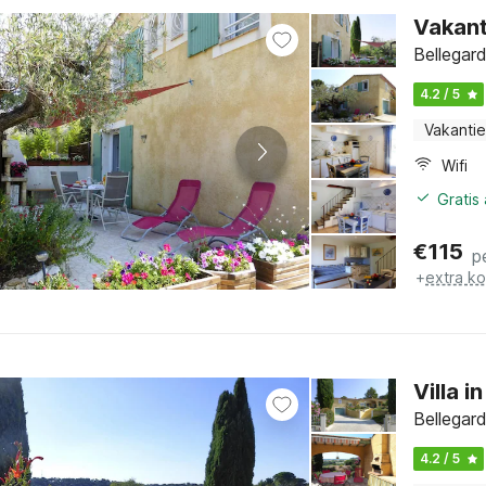
Vakant
Bellegar
4.2 / 5
Vakantie
Wifi
Gratis
€
115
p
+
extra k
Villa i
Bellegar
4.2 / 5