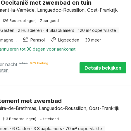
in Occitanië met zwembad en tuin
urent-la-Vernède, Languedoc-Roussillon, Oost-Frankrijk
·
(26 Beoordelingen)
Zeer goed
 Gasten
·
2 Huisdieren
·
4 Slaapkamers
·
120 m² oppervlakte
Combimagnetron
Parasol
Ligbedden
39 meer
 annuleren tot 30 dagen voor aankomst
er nacht
€
490
67% korting
Details bekijken
osten
tement met zwembad
laire-de-Brethmas, Languedoc-Roussillon, Oost-Frankrijk
·
(13 Beoordelingen)
Uitstekend
ment
·
6 Gasten
·
3 Slaapkamers
·
70 m² oppervlakte