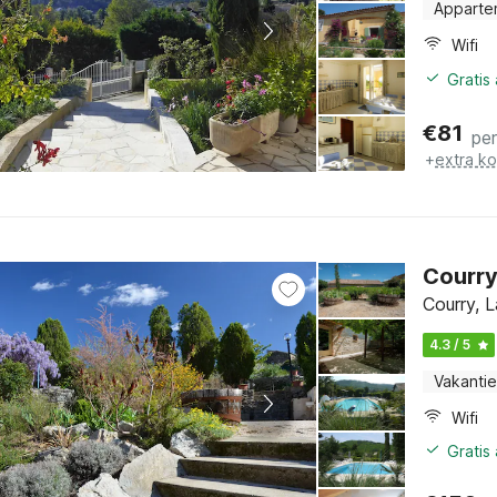
Apparte
Wifi
Gratis
€
81
pe
+
extra k
Courr
Courry, 
4.3 / 5
Vakantie
Wifi
Gratis