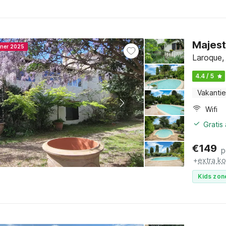
Majest
nner 2025
Laroque,
4.4 / 5
Vakantie
Wifi
Gratis
€
149
p
+
extra k
Kids zon