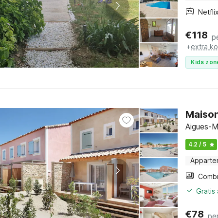
Netfli
€
118
p
+
extra k
Kids zon
Maison
Aigues-M
4.2 / 5
Apparte
Gratis
€
78
pe