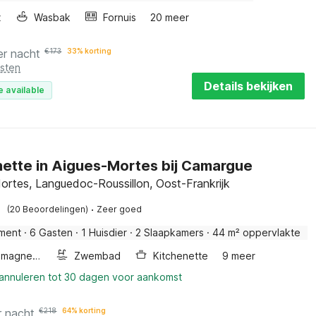
x
Wasbak
Fornuis
20 meer
er nacht
€
173
33% korting
osten
Details bekijken
e available
ette in Aigues-Mortes bij Camargue
ortes, Languedoc-Roussillon, Oost-Frankrijk
·
(20 Beoordelingen)
Zeer goed
ment
·
6 Gasten
·
1 Huisdier
·
2 Slaapkamers
·
44 m² oppervlakte
Combimagnetron
Zwembad
Kitchenette
9 meer
 annuleren tot 30 dagen voor aankomst
r nacht
€
218
64% korting