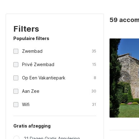
59 accomm
Filters
Populaire filters
Zwembad
35
Privé Zwembad
15
Op Een Vakantiepark
8
Aan Zee
30
Wifi
31
Gratis afzegging
21 Dagen Gratis Annulering