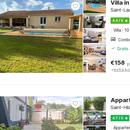
Villa 
Saint-La
4.4 / 5
Villa
·
10
Gratis
€
158
p
+
extra k
Appar
Saint-Hi
4.7 / 5
Apparte