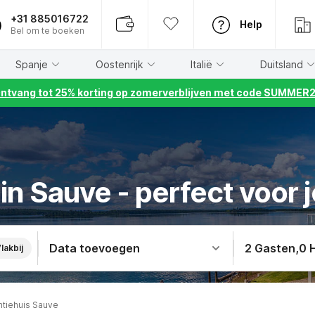
+31 885016722
Help
Bel om te boeken
Spanje
Oostenrijk
Italië
Duitsland
ntvang tot 25% korting op zomerverblijven met code SUMMER
 in Sauve - perfect voor 
Data toevoegen
2 Gasten
,
0 
lakbij
ntiehuis Sauve