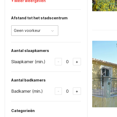
+ Meer weergeven
Afstand tot het stadscentrum
Geen voorkeur
Aantal slaapkamers
Slaapkamer (min.)
0
-
+
Aantal badkamers
Badkamer (min.)
0
-
+
Categorieën