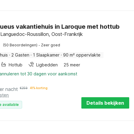
ueus vakantiehuis in Laroque met hottub
 Languedoc-Roussillon, Oost-Frankrijk
·
(50 Beoordelingen)
Zeer goed
huis
·
2 Gasten
·
1 Slaapkamer
·
90 m² oppervlakte
Hottub
Ligbedden
25 meer
 annuleren tot 30 dagen voor aankomst
er nacht
€
259
41% korting
osten
Details bekijken
e available