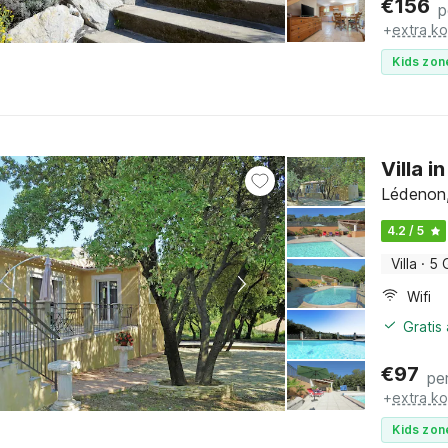
€
156
p
+
extra k
Kids zon
Villa 
Lédenon,
4.2 / 5
Villa
·
5 
Wifi
Gratis
€
97
pe
+
extra k
Kids zon