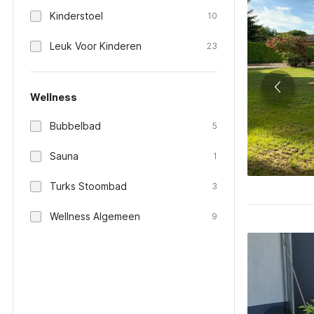
Kinderstoel
10
Leuk Voor Kinderen
23
Wellness
Bubbelbad
5
Sauna
1
Turks Stoombad
3
Wellness Algemeen
9