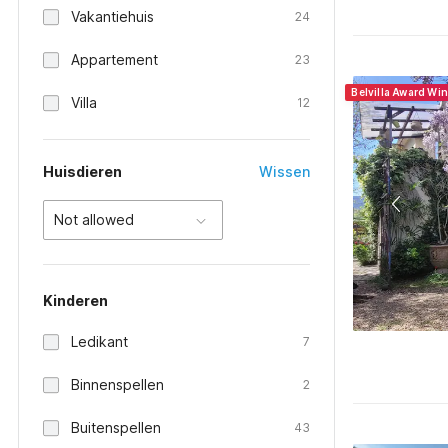
Vakantiehuis
24
Appartement
23
Belvilla Award Wi
Villa
12
Huisdieren
Wissen
Not allowed
Kinderen
Ledikant
7
Binnenspellen
2
Buitenspellen
43