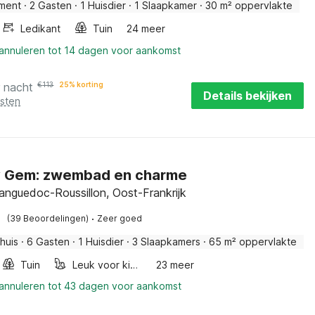
ment
·
2 Gasten
·
1 Huisdier
·
1 Slaapkamer
·
30 m² oppervlakte
Ledikant
Tuin
24 meer
 annuleren tot 14 dagen voor aankomst
r nacht
€
113
25% korting
Details bekijken
osten
y Gem: zwembad en charme
Languedoc-Roussillon, Oost-Frankrijk
·
(39 Beoordelingen)
Zeer goed
huis
·
6 Gasten
·
1 Huisdier
·
3 Slaapkamers
·
65 m² oppervlakte
Tuin
Leuk voor kinderen
23 meer
 annuleren tot 43 dagen voor aankomst