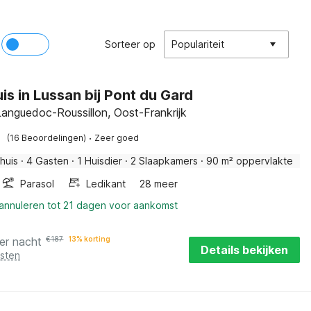
Sorteer op
Populariteit
is in Lussan bij Pont du Gard
Languedoc-Roussillon, Oost-Frankrijk
·
(16 Beoordelingen)
Zeer goed
huis
·
4 Gasten
·
1 Huisdier
·
2 Slaapkamers
·
90 m² oppervlakte
Parasol
Ledikant
28 meer
 annuleren tot 21 dagen voor aankomst
er nacht
€
187
13% korting
Details bekijken
osten