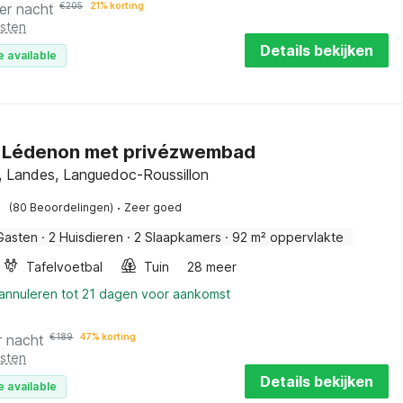
er nacht
€
205
21% korting
osten
Details bekijken
e available
in Lédenon met privézwembad
 Landes, Languedoc-Roussillon
·
(80 Beoordelingen)
Zeer goed
Gasten
·
2 Huisdieren
·
2 Slaapkamers
·
92 m² oppervlakte
Tafelvoetbal
Tuin
28 meer
 annuleren tot 21 dagen voor aankomst
r nacht
€
189
47% korting
osten
Details bekijken
e available