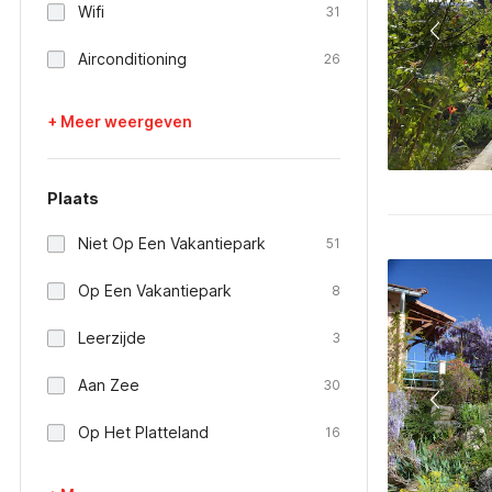
Wifi
31
Airconditioning
26
+ Meer weergeven
Plaats
Niet Op Een Vakantiepark
51
Op Een Vakantiepark
8
Leerzijde
3
Aan Zee
30
Op Het Platteland
16