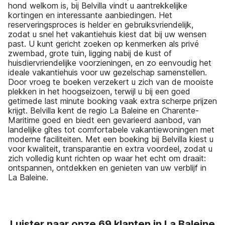
hond welkom is, bij Belvilla vindt u aantrekkelijke
kortingen en interessante aanbiedingen. Het
reserveringsproces is helder en gebruiksvriendelijk,
zodat u snel het vakantiehuis kiest dat bij uw wensen
past. U kunt gericht zoeken op kenmerken als privé
zwembad, grote tuin, ligging nabij de kust of
huisdiervriendelijke voorzieningen, en zo eenvoudig het
ideale vakantiehuis voor uw gezelschap samenstellen.
Door vroeg te boeken verzekert u zich van de mooiste
plekken in het hoogseizoen, terwijl u bij een goed
getimede last minute booking vaak extra scherpe prijzen
krijgt. Belvilla kent de regio La Baleine en Charente-
Maritime goed en biedt een gevarieerd aanbod, van
landelijke gîtes tot comfortabele vakantiewoningen met
moderne faciliteiten. Met een boeking bij Belvilla kiest u
voor kwaliteit, transparantie en extra voordeel, zodat u
zich volledig kunt richten op waar het echt om draait:
ontspannen, ontdekken en genieten van uw verblijf in
La Baleine.
Luister naar onze 69 klanten in La Baleine