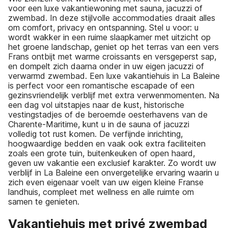
voor een luxe vakantiewoning met sauna, jacuzzi of
zwembad. In deze stijlvolle accommodaties draait alles
om comfort, privacy en ontspanning. Stel u voor: u
wordt wakker in een ruime slaapkamer met uitzicht op
het groene landschap, geniet op het terras van een vers
Frans ontbijt met warme croissants en versgeperst sap,
en dompelt zich daarna onder in uw eigen jacuzzi of
verwarmd zwembad. Een luxe vakantiehuis in La Baleine
is perfect voor een romantische escapade of een
gezinsvriendelijk verblijf met extra verwenmomenten. Na
een dag vol uitstapjes naar de kust, historische
vestingstadjes of de beroemde oesterhavens van de
Charente-Maritime, kunt u in de sauna of jacuzzi
volledig tot rust komen. De verfijnde inrichting,
hoogwaardige bedden en vaak ook extra faciliteiten
zoals een grote tuin, buitenkeuken of open haard,
geven uw vakantie een exclusief karakter. Zo wordt uw
verblijf in La Baleine een onvergetelijke ervaring waarin u
zich even eigenaar voelt van uw eigen kleine Franse
landhuis, compleet met wellness en alle ruimte om
samen te genieten.
Vakantiehuis met privé zwembad