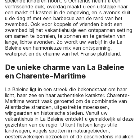
spelende kinderen hoort. ’s Ochtends neemt u een
verfrissende duik, overdag maakt u een uitstapje naar
een markt of kasteel in de omgeving, en ’s avonds sluit
u de dag af met een barbecue aan de rand van het
zwembad. Ook voor koppels of vrienden biedt een
zwembad bij het vakantiehuisje een ontspannen setting
om samen te borrelen, te zonnen en te genieten van
lange, lichte avonden. Zo wordt uw verblijf in de La
Baleine een harmonieuze mix van ontspanning,
waterpret en de charme van het Franse platteland.
De unieke charme van La Baleine
en Charente-Maritime
La Baleine ligt in een streek die bekendstaat om haar
licht, haar zee en haar authentieke karakter. Charente-
Maritime wordt vaak geroemd om de combinatie van
Atlantische stranden, uitgestrekte moerassen,
wijngaarden en historische steden. Vanuit uw
vakantiehuis in La Baleine ontdekt u gemakkelijk al deze
gezichten van de regio. U kunt fietsen langs stille
landwegen, vogels spotten in natuurgebieden,
oesterkwekerijen bezoeken of de geschiedenis induiken