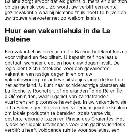
Baleine zorgt ervoor dat elk gezinslid, mens én dier, zich
op zijn gemak voelt. Zo wordt uw verblijf een echte
gezinsvakantie waarbij niemand thuis hoeft te blijven en
uw trouwe viervoeter net zo welkom is als u.
Huur een vakantiehuis in de La
Baleine
Een vakantiehuis huren in de La Baleine betekent kiezen
voor vrijheid en flexibiliteit. U bepaalt zelf hoe laat u
opstaat, wanneer u eet en hoe u uw dagen invult. De
regio leent zich uitstekend voor een gevarieerde
vakantie: van rustige dagen in en om uw
vakantiewoning tot actieve uitstapjes langs de kust en
het achterland. U kunt naar schilderachtige plaatsen als
La Rochelle, Rochefort of de eilanden Île de Ré en Île
d’Oléron rijden, waar u geniet van zandstranden,
vuurtorens en pittoreske haventjes. In uw vakantiehuisje
in La Baleine geniet u van een volledig ingerichte keuken
om lokale producten te bereiden, zoals verse vis,
oesters, regionale kazen en Pineau des Charentes. Het
is ook een ideale uitvalsbasis voor een gezinsvriendelijk
verblijf: u heeft voldoende ruimte voor spelletjes, een