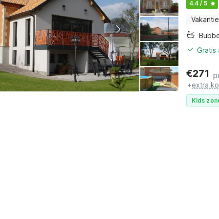
4.4 / 5
Vakantie
Bubb
Gratis
€
271
p
+
extra k
Kids zon