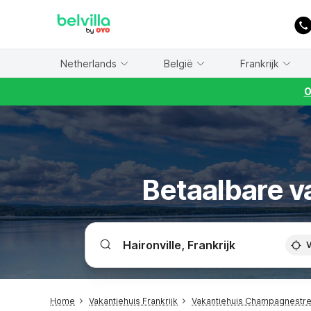
WIZARD MEMBER
Netherlands
België
Frankrijk
O
Betaalbare va
V
Home
Vakantiehuis Frankrijk
Vakantiehuis Champagnestr