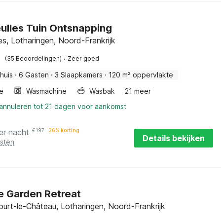
ulles Tuin Ontsnapping
es, Lotharingen, Noord-Frankrijk
·
(35 Beoordelingen)
Zeer goed
huis
·
6 Gasten
·
3 Slaapkamers
·
120 m² oppervlakte
e
Wasmachine
Wasbak
21 meer
 annuleren tot 21 dagen voor aankomst
er nacht
€
197
36% korting
Details bekijken
osten
le Garden Retreat
urt-le-Château, Lotharingen, Noord-Frankrijk