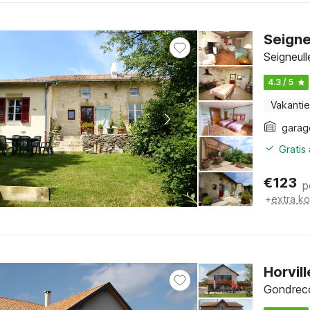
Seigne
Seigneull
4.3 / 5
Vakantie
garag
Gratis
€
123
p
+
extra k
Horvil
Gondreco