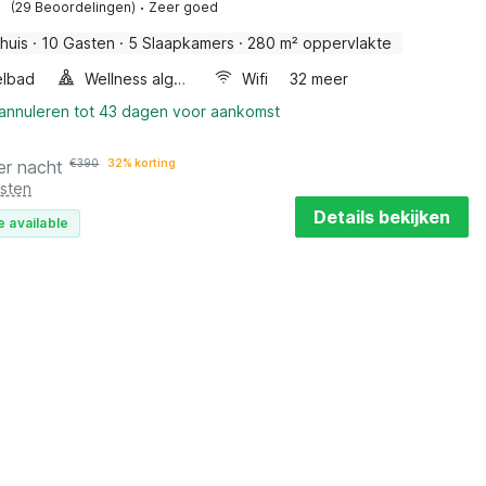
·
(29 Beoordelingen)
Zeer goed
huis
·
10 Gasten
·
5 Slaapkamers
·
280 m² oppervlakte
elbad
Wellness algemeen
Wifi
32 meer
 annuleren tot 43 dagen voor aankomst
er nacht
€
390
32% korting
osten
Details bekijken
e available