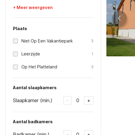
+ Meer weergeven
Plaats
Niet Op Een Vakantiepark
3
Leerzijde
1
Op Het Platteland
3
Aantal slaapkamers
Slaapkamer (min.)
0
-
+
Aantal badkamers
Badkamer (min.)
0
-
+