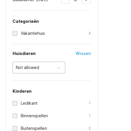
Categorieën
Vakantiehuis
3
Huisdieren
Wissen
Not allowed
Kinderen
Ledikant
1
Binnenspellen
1
Buitenspellen
2