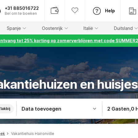
+31 885016722
Help
Bel om te boeken
Spanje
Oostenrijk
Italië
Duitsland
ntvang tot 25% korting op zomerverblijven met code SUMMER
kantiehuizen en huisjes 
Data toevoegen
2 Gasten
,
0 
lakbij
eek
Vakantiehuis Haironville