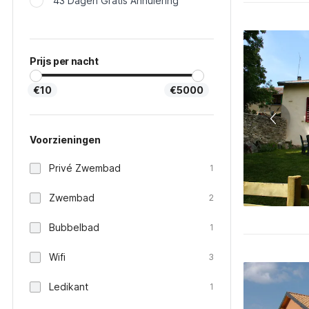
43 Dagen Gratis Annulering
Prijs per nacht
€10
€5000
Voorzieningen
Privé Zwembad
1
Zwembad
2
Bubbelbad
1
Wifi
3
Ledikant
1