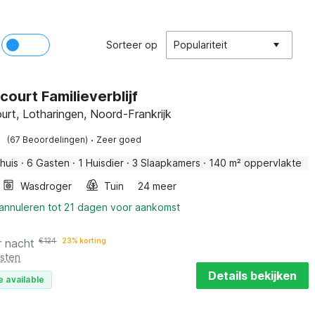
Sorteer op
Populariteit
court Familieverblijf
urt, Lotharingen, Noord-Frankrijk
·
(67 Beoordelingen)
Zeer goed
huis
·
6 Gasten
·
1 Huisdier
·
3 Slaapkamers
·
140 m² oppervlakte
Wasdroger
Tuin
24 meer
 annuleren tot 21 dagen voor aankomst
r nacht
€
124
23% korting
osten
Details bekijken
e available