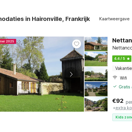
daties in Haironville, Frankrijk
Kaartweergave
Nettan
nner 2025
Nettanco
4.4 / 5
Vakantie
Wifi
Gratis
€
92
pe
+
extra k
Kids zon