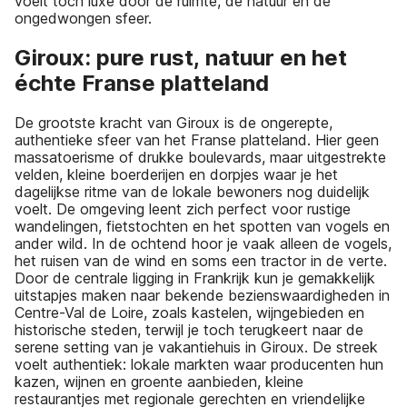
voelt toch luxe door de ruimte, de natuur en de
ongedwongen sfeer.
Giroux: pure rust, natuur en het
échte Franse platteland
De grootste kracht van Giroux is de ongerepte,
authentieke sfeer van het Franse platteland. Hier geen
massatoerisme of drukke boulevards, maar uitgestrekte
velden, kleine boerderijen en dorpjes waar je het
dagelijkse ritme van de lokale bewoners nog duidelijk
voelt. De omgeving leent zich perfect voor rustige
wandelingen, fietstochten en het spotten van vogels en
ander wild. In de ochtend hoor je vaak alleen de vogels,
het ruisen van de wind en soms een tractor in de verte.
Door de centrale ligging in Frankrijk kun je gemakkelijk
uitstapjes maken naar bekende bezienswaardigheden in
Centre-Val de Loire, zoals kastelen, wijngebieden en
historische steden, terwijl je toch terugkeert naar de
serene setting van je vakantiehuis in Giroux. De streek
voelt authentiek: lokale markten waar producenten hun
kazen, wijnen en groente aanbieden, kleine
restaurantjes met regionale gerechten en vriendelijke