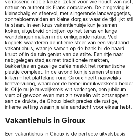
verrassend mooie keuze, zeker voor wie houdt van rust,
natuur en authentiek Frans dorpsleven. De omgeving is
kleinschalig en sfeervol, met slingerende landweggetjes,
zonnebloemvelden en kleine dorpjes waar de tijd lijkt stil
te staan. In een knus vakantiehuisje kun je samen
koken, uitgebreid ontbijten op het terras en lange
wandelingen maken in de omliggende natuur. Veel
koppels waarderen de intieme sfeer van een vrijstaand
vakantiehuis, waar je samen op de bank bij de haard
kruipt of in de tuin geniet van de stilte. Een ritje naar
nabijgelegen stadjes met traditionele markten,
bakkertjes en gezellige cafés maakt het romantische
plaatje compleet. In de avond kun je samen sterren
kijken – het platteland rond Giroux heeft nauwelijks
lichtvervuiling, waardoor de hemel indrukwekkend helder
is. Of je nu je huwelijksreis wilt verlengen, een jubileum
viert of gewoon even met z’n tweeën wilt ontsnappen
aan de drukte, de Giroux biedt precies die rustige,
intieme setting waarin je alle aandacht voor elkaar hebt.
Vakantiehuis in Giroux
Een vakantiehuis in Giroux is de perfecte uitvalsbasis