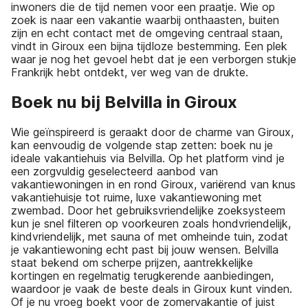
inwoners die de tijd nemen voor een praatje. Wie op
zoek is naar een vakantie waarbij onthaasten, buiten
zijn en echt contact met de omgeving centraal staan,
vindt in Giroux een bijna tijdloze bestemming. Een plek
waar je nog het gevoel hebt dat je een verborgen stukje
Frankrijk hebt ontdekt, ver weg van de drukte.
Boek nu bij Belvilla in Giroux
Wie geïnspireerd is geraakt door de charme van Giroux,
kan eenvoudig de volgende stap zetten: boek nu je
ideale vakantiehuis via Belvilla. Op het platform vind je
een zorgvuldig geselecteerd aanbod van
vakantiewoningen in en rond Giroux, variërend van knus
vakantiehuisje tot ruime, luxe vakantiewoning met
zwembad. Door het gebruiksvriendelijke zoeksysteem
kun je snel filteren op voorkeuren zoals hondvriendelijk,
kindvriendelijk, met sauna of met omheinde tuin, zodat
je vakantiewoning echt past bij jouw wensen. Belvilla
staat bekend om scherpe prijzen, aantrekkelijke
kortingen en regelmatig terugkerende aanbiedingen,
waardoor je vaak de beste deals in Giroux kunt vinden.
Of je nu vroeg boekt voor de zomervakantie of juist