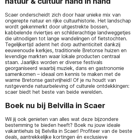
natuur & cultuur hand in hand
Scaer onderscheidt zich door haar unieke mix van
ongerepte natuur en rijke cultuurhistorie. Het landschap
wordt gekenmerkt door uitgestrekte bossen,
kabbelende riviertjes en schilderachtige landweggetjes
die uitnodigen tot lange wandelingen of fietstochten.
Tegelijkertijd ademt het dorp authenticiteit dankzij
eeuwenoude kerkjes, traditionele Bretonse huizen en
levendige markten waar lokale producten centraal
staan. Jaarlijks worden er diverse festivals
georganiseerd waarbij muziek, dans en gastronomie
samenkomen – ideaal om kennis te maken met de
warme Bretonse gastvrijheid! Of je nu houdt van
rustgevende natuurbeleving of culturele ontdekkingen:
scaer biedt het beste van beide werelden.
Boek nu bij Belvilla in Scaer
Wil jij ook genieten van alles wat deze bijzondere
bestemming te bieden heeft? Boek nu jouw ideale
vakantiehuis bij Belvilla in Scaer! Profiteer van de beste
deals, aantrekkelijke kortingen én exclusieve