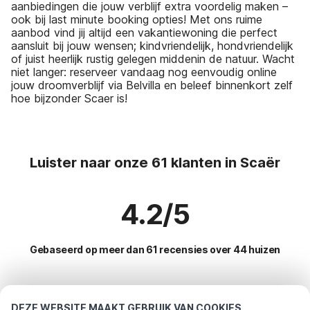
aanbiedingen die jouw verblijf extra voordelig maken –
ook bij last minute booking opties! Met ons ruime
aanbod vind jij altijd een vakantiewoning die perfect
aansluit bij jouw wensen; kindvriendelijk, hondvriendelijk
of juist heerlijk rustig gelegen middenin de natuur. Wacht
niet langer: reserveer vandaag nog eenvoudig online
jouw droomverblijf via Belvilla en beleef binnenkort zelf
hoe bijzonder Scaer is!
Luister naar onze 61 klanten in Scaër
4.2/5
Gebaseerd op meer dan 61 recensies over 44 huizen
Meest populaire bestemmingen voor
DEZE WEBSITE MAAKT GEBRUIK VAN COOKIES