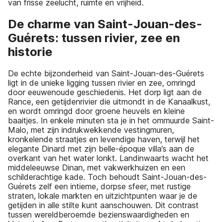
van frisse zeelucht, ruimte en vrijheid.
De charme van Saint-Jouan-des-
Guérets: tussen rivier, zee en
historie
De echte bijzonderheid van Saint-Jouan-des-Guérets
ligt in de unieke ligging tussen rivier en zee, omringd
door eeuwenoude geschiedenis. Het dorp ligt aan de
Rance, een getijdenrivier die uitmondt in de Kanaalkust,
en wordt omringd door groene heuvels en kleine
baaitjes. In enkele minuten sta je in het ommuurde Saint-
Malo, met zijn indrukwekkende vestingmuren,
kronkelende straatjes en levendige haven, terwijl het
elegante Dinard met zijn belle-époque villa’s aan de
overkant van het water lonkt. Landinwaarts wacht het
middeleeuwse Dinan, met vakwerkhuizen en een
schilderachtige kade. Toch behoudt Saint-Jouan-des-
Guérets zelf een intieme, dorpse sfeer, met rustige
straten, lokale markten en uitzichtpunten waar je de
getijden in alle stilte kunt aanschouwen. Dit contrast
tussen wereldberoemde bezienswaardigheden en