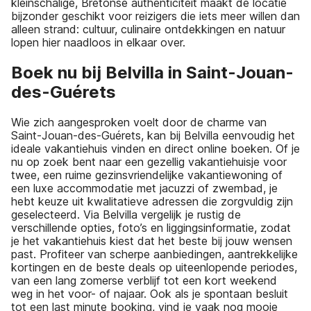
kleinschalige, Bretonse authenticiteit maakt de locatie
bijzonder geschikt voor reizigers die iets meer willen dan
alleen strand: cultuur, culinaire ontdekkingen en natuur
lopen hier naadloos in elkaar over.
Boek nu bij Belvilla in Saint-Jouan-
des-Guérets
Wie zich aangesproken voelt door de charme van
Saint-Jouan-des-Guérets, kan bij Belvilla eenvoudig het
ideale vakantiehuis vinden en direct online boeken. Of je
nu op zoek bent naar een gezellig vakantiehuisje voor
twee, een ruime gezinsvriendelijke vakantiewoning of
een luxe accommodatie met jacuzzi of zwembad, je
hebt keuze uit kwalitatieve adressen die zorgvuldig zijn
geselecteerd. Via Belvilla vergelijk je rustig de
verschillende opties, foto’s en liggingsinformatie, zodat
je het vakantiehuis kiest dat het beste bij jouw wensen
past. Profiteer van scherpe aanbiedingen, aantrekkelijke
kortingen en de beste deals op uiteenlopende periodes,
van een lang zomerse verblijf tot een kort weekend
weg in het voor- of najaar. Ook als je spontaan besluit
tot een last minute booking, vind je vaak nog mooie