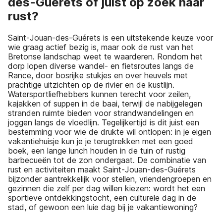
des-Guérets of juist op zoek naar
rust?
Saint-Jouan-des-Guérets is een uitstekende keuze voor
wie graag actief bezig is, maar ook de rust van het
Bretonse landschap weet te waarderen. Rondom het
dorp lopen diverse wandel- en fietsroutes langs de
Rance, door bosrijke stukjes en over heuvels met
prachtige uitzichten op de rivier en de kustlijn.
Watersportliefhebbers kunnen terecht voor zeilen,
kajakken of suppen in de baai, terwijl de nabijgelegen
stranden ruimte bieden voor strandwandelingen en
joggen langs de vloedlijn. Tegelijkertijd is dit juist een
bestemming voor wie de drukte wil ontlopen: in je eigen
vakantiehuisje kun je je terugtrekken met een goed
boek, een lange lunch houden in de tuin of rustig
barbecueën tot de zon ondergaat. De combinatie van
rust en activiteiten maakt Saint-Jouan-des-Guérets
bijzonder aantrekkelijk voor stellen, vriendengroepen en
gezinnen die zelf per dag willen kiezen: wordt het een
sportieve ontdekkingstocht, een culturele dag in de
stad, of gewoon een luie dag bij je vakantiewoning?