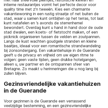
met haar sfeervolle pleintjes, historische kerken en
intieme restaurantjes vormt het perfecte decor voor
quality time met z’n tweeën. Kies een charmante
vakantiewoning in een rustig straatje of net buiten de
stad, waar u samen kunt ontbijten op het terras, tot laat
kunt natafelen en ’s avonds de sterrenhemel
bewondert. Overdag kunt u hand in hand door de oude
stad dwalen, een koets- of fietstocht maken, of een
picknick organiseren tussen de velden en zoutpannen.
Langs de kust wachten goudgele stranden en kleine
baaitjes, ideaal voor een romantische strandwandeling
bij zonsondergang. Een vakantiehuisje in de Guerande
geeft u de privacy en vrijheid om uw eigen ritme te
volgen: geen vaste tijden, geen drukke hotelgangen,
alleen u, uw partner en de ontspannen sfeer van
Bretagne. Zo maakt u herinneringen die u nog lang bij
zullen blijven.
Gezinsvriendelijke vakantiehuizen
in de Guerande
Voor gezinnen is de Guerande een verrassend
veelzijdige bestemming, en een gezinsvriendelijke