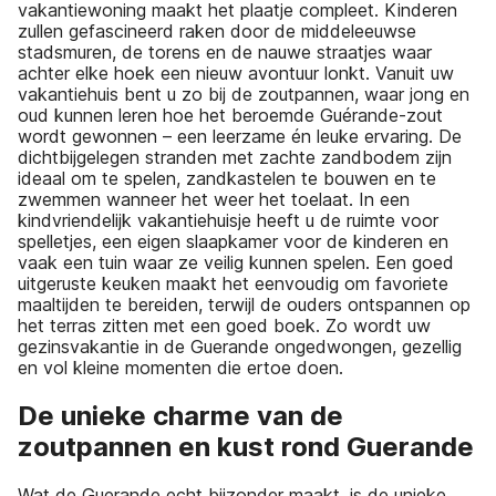
vakantiewoning maakt het plaatje compleet. Kinderen
zullen gefascineerd raken door de middeleeuwse
stadsmuren, de torens en de nauwe straatjes waar
achter elke hoek een nieuw avontuur lonkt. Vanuit uw
vakantiehuis bent u zo bij de zoutpannen, waar jong en
oud kunnen leren hoe het beroemde Guérande-zout
wordt gewonnen – een leerzame én leuke ervaring. De
dichtbijgelegen stranden met zachte zandbodem zijn
ideaal om te spelen, zandkastelen te bouwen en te
zwemmen wanneer het weer het toelaat. In een
kindvriendelijk vakantiehuisje heeft u de ruimte voor
spelletjes, een eigen slaapkamer voor de kinderen en
vaak een tuin waar ze veilig kunnen spelen. Een goed
uitgeruste keuken maakt het eenvoudig om favoriete
maaltijden te bereiden, terwijl de ouders ontspannen op
het terras zitten met een goed boek. Zo wordt uw
gezinsvakantie in de Guerande ongedwongen, gezellig
en vol kleine momenten die ertoe doen.
De unieke charme van de
zoutpannen en kust rond Guerande
Wat de Guerande echt bijzonder maakt, is de unieke