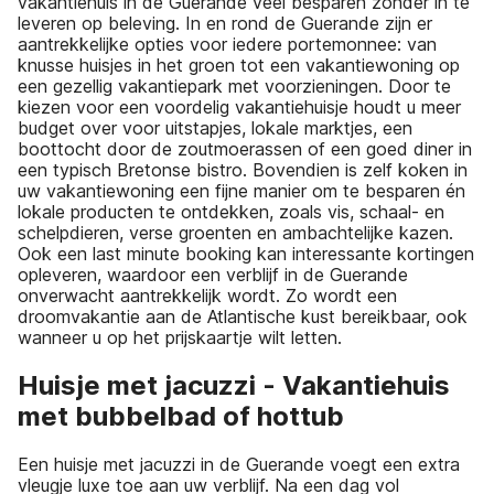
vakantiehuis in de Guerande veel besparen zonder in te
leveren op beleving. In en rond de Guerande zijn er
aantrekkelijke opties voor iedere portemonnee: van
knusse huisjes in het groen tot een vakantiewoning op
een gezellig vakantiepark met voorzieningen. Door te
kiezen voor een voordelig vakantiehuisje houdt u meer
budget over voor uitstapjes, lokale marktjes, een
boottocht door de zoutmoerassen of een goed diner in
een typisch Bretonse bistro. Bovendien is zelf koken in
uw vakantiewoning een fijne manier om te besparen én
lokale producten te ontdekken, zoals vis, schaal- en
schelpdieren, verse groenten en ambachtelijke kazen.
Ook een last minute booking kan interessante kortingen
opleveren, waardoor een verblijf in de Guerande
onverwacht aantrekkelijk wordt. Zo wordt een
droomvakantie aan de Atlantische kust bereikbaar, ook
wanneer u op het prijskaartje wilt letten.
Huisje met jacuzzi - Vakantiehuis
met bubbelbad of hottub
Een huisje met jacuzzi in de Guerande voegt een extra
vleugje luxe toe aan uw verblijf. Na een dag vol