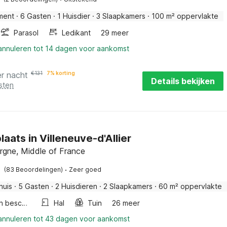
ment
·
6 Gasten
·
1 Huisdier
·
3 Slaapkamers
·
100 m² oppervlakte
Parasol
Ledikant
29 meer
 annuleren tot 14 dagen voor aankomst
er nacht
€
131
7% korting
Details bekijken
sten
laats in Villeneuve-d'Allier
ergne, Middle of France
·
(83 Beoordelingen)
Zeer goed
huis
·
5 Gasten
·
2 Huisdieren
·
2 Slaapkamers
·
60 m² oppervlakte
Fietsen beschikbaar
Hal
Tuin
26 meer
 annuleren tot 43 dagen voor aankomst