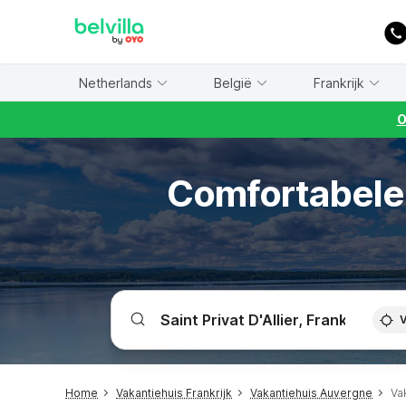
WIZARD MEMBER
Netherlands
België
Frankrijk
O
Comfortabele v
V
Home
Vakantiehuis Frankrijk
Vakantiehuis Auvergne
Vak