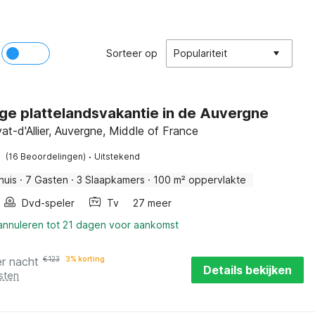
Sorteer op
Populariteit
ige plattelandsvakantie in de Auvergne
vat-d'Allier, Auvergne, Middle of France
·
(16 Beoordelingen)
Uitstekend
huis
·
7 Gasten
·
3 Slaapkamers
·
100 m² oppervlakte
Dvd-speler
Tv
27 meer
 annuleren tot 21 dagen voor aankomst
er nacht
€
123
3% korting
Details bekijken
sten