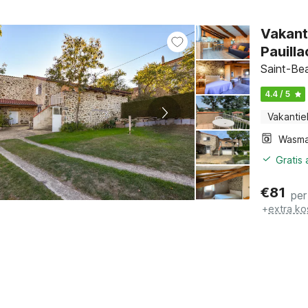
Vakanti
Pauilla
Saint-Bea
4.4 / 5
Vakantie
Wasma
Gratis
€
81
per
+
extra ko