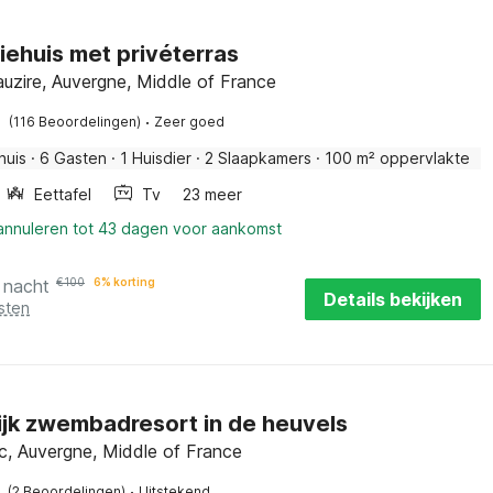
iehuis met privéterras
uzire, Auvergne, Middle of France
·
(116 Beoordelingen)
Zeer goed
huis
·
6 Gasten
·
1 Huisdier
·
2 Slaapkamers
·
100 m² oppervlakte
Eettafel
Tv
23 meer
 annuleren tot 43 dagen voor aankomst
 nacht
€
100
6% korting
Details bekijken
sten
ijk zwembadresort in de heuvels
c, Auvergne, Middle of France
·
(2 Beoordelingen)
Uitstekend