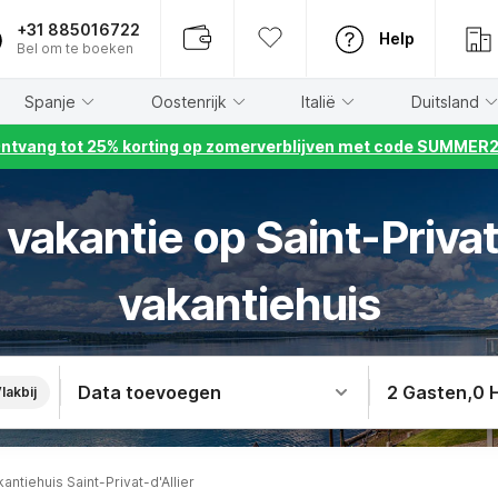
+31 885016722
Help
Bel om te boeken
Spanje
Oostenrijk
Italië
Duitsland
ntvang tot 25% korting op zomerverblijven met code SUMMER
akantie op Saint-Privat-
vakantiehuis
Data toevoegen
2 Gasten
,
0 
lakbij
antiehuis Saint-Privat-d'Allier