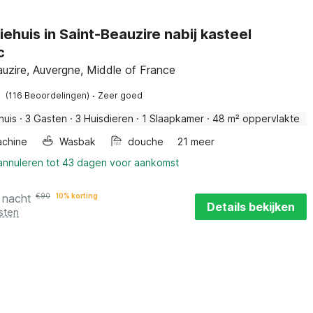
ehuis in Saint-Beauzire nabij kasteel
c
uzire, Auvergne, Middle of France
·
(116 Beoordelingen)
Zeer goed
huis
·
3 Gasten
·
3 Huisdieren
·
1 Slaapkamer
·
48 m² oppervlakte
chine
Wasbak
douche
21 meer
 annuleren tot 43 dagen voor aankomst
 nacht
€
90
10% korting
Details bekijken
sten