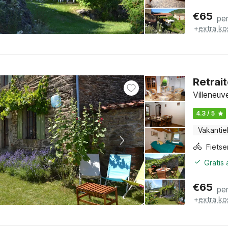
€
65
pe
+
extra ko
Retrait
Villeneuv
4.3 / 5
Vakantie
Gratis
€
65
pe
+
extra ko