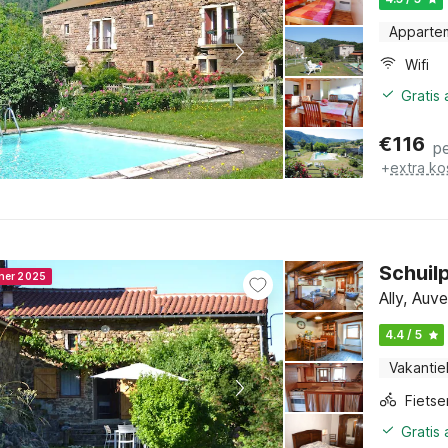
Apparte
Wifi
Gratis
€
116
p
+
extra ko
Schuilp
nner 2025
Ally, Auv
4.4 / 5
Vakantie
Gratis