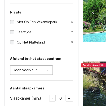
Plaats
Niet Op Een Vakantiepark
6
Leerzijde
2
Op Het Platteland
6
Afstand tot het stadscentrum
Belvilla Award Wi
Geen voorkeur
Aantal slaapkamers
Slaapkamer (min.)
0
-
+