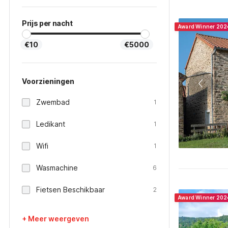
Prijs per nacht
Award Winner 202
€10
€5000
Voorzieningen
Zwembad
1
Ledikant
1
Wifi
1
Wasmachine
6
Fietsen Beschikbaar
2
Award Winner 202
+ Meer weergeven