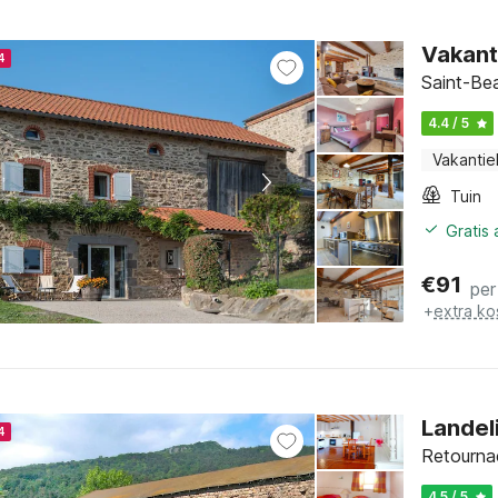
Vakant
4
Saint-Bea
4.4 / 5
Vakantie
Tuin
Gratis
€
91
per
+
extra ko
Landel
4
Retourna
4.5 / 5