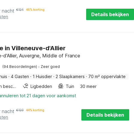
r nacht
€
124
46% korting
Details bekijken
sten
e in Villeneuve-d'Allier
e-d'Allier, Auvergne, Middle of France
·
(94 Beoordelingen)
Zeer goed
huis
·
4 Gasten
·
1 Huisdier
·
2 Slaapkamers
·
70 m² oppervlakte
Fietsen beschikbaar
Ligbedden
Tuin
30 meer
 annuleren tot 21 dagen voor aankomst
r nacht
€
120
44% korting
Details bekijken
sten