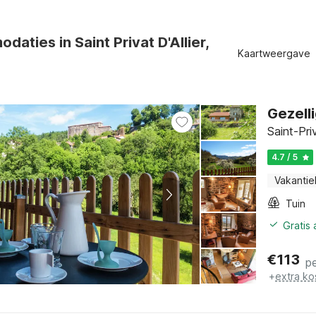
aties in Saint Privat D'Allier,
Kaartweergave
Gezell
Saint-Pri
4.7 / 5
Vakantie
Tuin
Gratis
€
113
p
+
extra ko