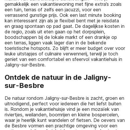
gemakkelijk een vakantiewoning met fijne extra’s zoals
een tuin, terras of zelfs een jacuzzi, voor een
verrassend gunstige prijs. Ook een last minute booking
kan interessant zijn als je flexibel bent met je reisdata
en graag spontaan op pad gaat. De dagelijkse kosten in
de regio, zoals uit eten gaan op het dorpsplein,
boodschappen bij de lokale markt of een drankje op
een terras, liggen vaak lager dan in de bekende
toeristische hotspots. Zo blijft er meer budget over voor
leuke uitstapjes of culinaire verwennerij, terwijl je toch
geniet van een comfortabel en sfeervol vakantiehuis in
Jaligny-sur-Besbre.
Ontdek de natuur in de Jaligny-
sur-Besbre
De natuur rondom Jaligny-sur-Besbre is zacht, groen en
uitnodigend, perfect voor iedereen die het liefst buiten
is. Rondom je vakantiehuisje vind je een mozaïek van
riviertjes, weilanden, boomrijen en kleine bospercelen,
waar je heerlijk kunt wandelen of fietsen. De oevers van
de Besbre vormen een prachtige omgeving voor een