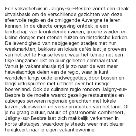
Een vakantiehuis in Jaligny-sur-Besbre vormt een ideale
uitvalsbasis om de verschillende gezichten van deze
sfeervolle regio en de omliggende Auvergne te leren
kennen. In de directe omgeving ontdek je een
landschap van kronkelende rivieren, groene weiden en
kleine dorpjes met stenen huizen en historische kerken.
De levendigheid van nabijgelegen stadjes met hun
weekmarkten, bakkers en lokale cafés laat je proeven
van het echte Franse leven, waar het tempo net een
tikje langzamer lijkt en puur genieten centraal staat.
Vanuit je vakantiehuisje rijd je zo naar de wat meer
heuvelachtige delen van de regio, waar je kunt
wandelen langs oude landweggetjes, door bossen en
langs uitkijkpunten met uitzicht over het rustige
boerenland. Ook de culinaire regio rondom Jaligny-sur-
Besbre is de moeite waard: gezellige restaurantjes en
auberges serveren regionale gerechten met lokale
kazen, vleeswaren en verse producten van het land. Of
je nu graag cultuur, natuur of gastronomie combineert,
Jaligny-sur-Besbre laat zich makkelijk verkennen in
korte uitstapjes, waardoor je steeds weer met plezier
terugkeert naar je eigen vakantiewoning.