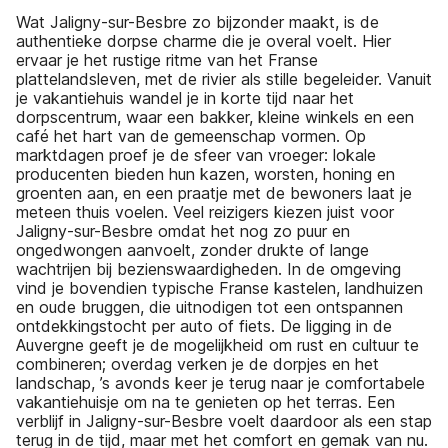
Wat Jaligny-sur-Besbre zo bijzonder maakt, is de
authentieke dorpse charme die je overal voelt. Hier
ervaar je het rustige ritme van het Franse
plattelandsleven, met de rivier als stille begeleider. Vanuit
je vakantiehuis wandel je in korte tijd naar het
dorpscentrum, waar een bakker, kleine winkels en een
café het hart van de gemeenschap vormen. Op
marktdagen proef je de sfeer van vroeger: lokale
producenten bieden hun kazen, worsten, honing en
groenten aan, en een praatje met de bewoners laat je
meteen thuis voelen. Veel reizigers kiezen juist voor
Jaligny-sur-Besbre omdat het nog zo puur en
ongedwongen aanvoelt, zonder drukte of lange
wachtrijen bij bezienswaardigheden. In de omgeving
vind je bovendien typische Franse kastelen, landhuizen
en oude bruggen, die uitnodigen tot een ontspannen
ontdekkingstocht per auto of fiets. De ligging in de
Auvergne geeft je de mogelijkheid om rust en cultuur te
combineren; overdag verken je de dorpjes en het
landschap, ’s avonds keer je terug naar je comfortabele
vakantiehuisje om na te genieten op het terras. Een
verblijf in Jaligny-sur-Besbre voelt daardoor als een stap
terug in de tijd, maar met het comfort en gemak van nu.