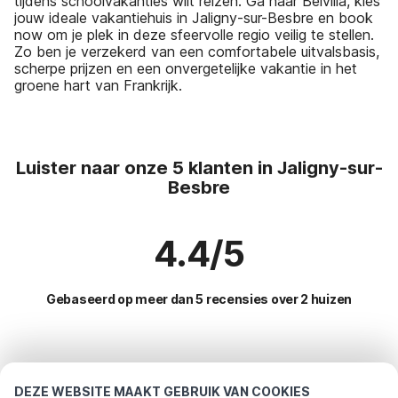
tijdens schoolvakanties wilt reizen. Ga naar Belvilla, kies
jouw ideale vakantiehuis in Jaligny-sur-Besbre en book
now om je plek in deze sfeervolle regio veilig te stellen.
Zo ben je verzekerd van een comfortabele uitvalsbasis,
scherpe prijzen en een onvergetelijke vakantie in het
groene hart van Frankrijk.
Luister naar onze 5 klanten in Jaligny-sur-
Besbre
4.4/5
Gebaseerd op meer dan 5 recensies over 2 huizen
Meest populaire bestemmingen voor
vakantie
DEZE WEBSITE MAAKT GEBRUIK VAN COOKIES