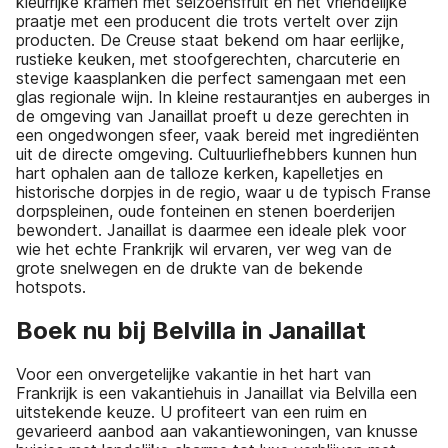
kleurrijke kramen met seizoensfruit en het vriendelijke
praatje met een producent die trots vertelt over zijn
producten. De Creuse staat bekend om haar eerlijke,
rustieke keuken, met stoofgerechten, charcuterie en
stevige kaasplanken die perfect samengaan met een
glas regionale wijn. In kleine restaurantjes en auberges in
de omgeving van Janaillat proeft u deze gerechten in
een ongedwongen sfeer, vaak bereid met ingrediënten
uit de directe omgeving. Cultuurliefhebbers kunnen hun
hart ophalen aan de talloze kerken, kapelletjes en
historische dorpjes in de regio, waar u de typisch Franse
dorpspleinen, oude fonteinen en stenen boerderijen
bewondert. Janaillat is daarmee een ideale plek voor
wie het echte Frankrijk wil ervaren, ver weg van de
grote snelwegen en de drukte van de bekende
hotspots.
Boek nu bij Belvilla in Janaillat
Voor een onvergetelijke vakantie in het hart van
Frankrijk is een vakantiehuis in Janaillat via Belvilla een
uitstekende keuze. U profiteert van een ruim en
gevarieerd aanbod aan vakantiewoningen, van knusse