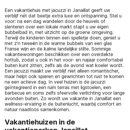
Een vakantiehuis met jacuzzi in Janaillat geeft uw
verblijf nét dat beetje extra luxe en ontspanning. Stel u
voor: na een dag wandelen door de heuvels of
slenteren over een lokale markt stapt u uw eigen
bubbelbad in, met uitzicht op de groene omgeving.
Terwijl de kinderen binnen een spelletje doen, geniet u
met z’n tweeën in de warme bubbels van een glas
Franse wijn en de kalme landelijke stilte. Sommige
vakantiewoningen beschikken over een overdekte
hottub, zodat u ook in het voor- en najaar comfortabel
buiten kunt zitten, zelfs als de avond wat koeler wordt.
Een jacuzzi maakt uw verblijf niet alleen romantischer,
maar helpt ook spieren en gewrichten tot rust te komen
na een actieve dag. In veel huizen is de jacuzzi
geïntegreerd in een ruim terras met ligstoelen, een
barbecue en soms zelfs sfeervolle verlichting voor lange
avonden buiten. Zo wordt uw vakantie in Janaillat een
wellness-ervaring in de buitenlucht, waarbij comfort en
natuur naadloos samenkomen.
Vakantiehuizen in de