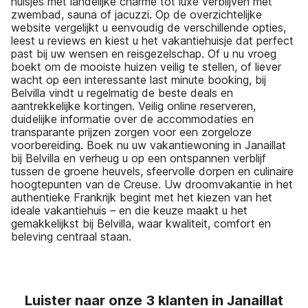
huisjes met landelijke charme tot luxe verblijven met
zwembad, sauna of jacuzzi. Op de overzichtelijke
website vergelijkt u eenvoudig de verschillende opties,
leest u reviews en kiest u het vakantiehuisje dat perfect
past bij uw wensen en reisgezelschap. Of u nu vroeg
boekt om de mooiste huizen veilig te stellen, of liever
wacht op een interessante last minute booking, bij
Belvilla vindt u regelmatig de beste deals en
aantrekkelijke kortingen. Veilig online reserveren,
duidelijke informatie over de accommodaties en
transparante prijzen zorgen voor een zorgeloze
voorbereiding. Boek nu uw vakantiewoning in Janaillat
bij Belvilla en verheug u op een ontspannen verblijf
tussen de groene heuvels, sfeervolle dorpen en culinaire
hoogtepunten van de Creuse. Uw droomvakantie in het
authentieke Frankrijk begint met het kiezen van het
ideale vakantiehuis – en die keuze maakt u het
gemakkelijkst bij Belvilla, waar kwaliteit, comfort en
beleving centraal staan.
Luister naar onze 3 klanten in Janaillat