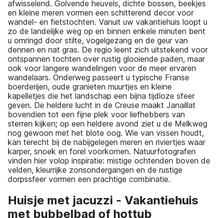
afwisselend. Golvende heuvels, dichte bossen, beekjes
en kleine meren vormen een schitterend decor voor
wandel- en fietstochten. Vanuit uw vakantiehuis loopt u
zo de landelijke weg op en binnen enkele minuten bent
u omringd door stilte, vogelgezang en de geur van
dennen en nat gras. De regio leent zich uitstekend voor
ontspannen tochten over rustig glooiende paden, maar
ook voor langere wandelingen voor de meer ervaren
wandelaars. Onderweg passeert u typische Franse
boerderijen, oude granieten muurtjes en kleine
kapelletjes die het landschap een bijna tijdloze sfeer
geven. De heldere lucht in de Creuse maakt Janaillat
bovendien tot een fijne plek voor liefhebbers van
sterren kijken; op een heldere avond ziet u de Melkweg
nog gewoon met het blote oog. Wie van vissen houdt,
kan terecht bij de nabijgelegen meren en riviertjes waar
karper, snoek en forel voorkomen. Natuurfotografen
vinden hier volop inspiratie: mistige ochtenden boven de
velden, kleurrijke zonsondergangen en de rustige
dorpssfeer vormen een prachtige combinatie.
Huisje met jacuzzi - Vakantiehuis
met bubbelbad of hottub