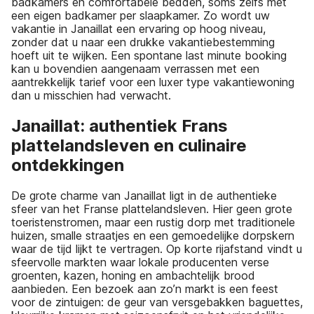
badkamers en comfortabele bedden, soms zelfs met
een eigen badkamer per slaapkamer. Zo wordt uw
vakantie in Janaillat een ervaring op hoog niveau,
zonder dat u naar een drukke vakantiebestemming
hoeft uit te wijken. Een spontane last minute booking
kan u bovendien aangenaam verrassen met een
aantrekkelijk tarief voor een luxer type vakantiewoning
dan u misschien had verwacht.
Janaillat: authentiek Frans
plattelandsleven en culinaire
ontdekkingen
De grote charme van Janaillat ligt in de authentieke
sfeer van het Franse plattelandsleven. Hier geen grote
toeristenstromen, maar een rustig dorp met traditionele
huizen, smalle straatjes en een gemoedelijke dorpskern
waar de tijd lijkt te vertragen. Op korte rijafstand vindt u
sfeervolle markten waar lokale producenten verse
groenten, kazen, honing en ambachtelijk brood
aanbieden. Een bezoek aan zo’n markt is een feest
voor de zintuigen: de geur van versgebakken baguettes,