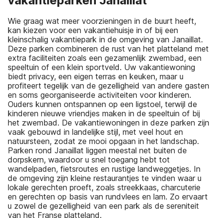
vakantieparken Janaillat
Wie graag wat meer voorzieningen in de buurt heeft,
kan kiezen voor een vakantiehuisje in of bij een
kleinschalig vakantiepark in de omgeving van Janaillat.
Deze parken combineren de rust van het platteland met
extra faciliteiten zoals een gezamenlijk zwembad, een
speeltuin of een klein sportveld. Uw vakantiewoning
biedt privacy, een eigen terras en keuken, maar u
profiteert tegelijk van de gezelligheid van andere gasten
en soms georganiseerde activiteiten voor kinderen.
Ouders kunnen ontspannen op een ligstoel, terwijl de
kinderen nieuwe vriendjes maken in de speeltuin of bij
het zwembad. De vakantiewoningen in deze parken zijn
vaak gebouwd in landelijke stijl, met veel hout en
natuursteen, zodat ze mooi opgaan in het landschap.
Parken rond Janaillat liggen meestal net buiten de
dorpskern, waardoor u snel toegang hebt tot
wandelpaden, fietsroutes en rustige landweggetjes. In
de omgeving zijn kleine restaurantjes te vinden waar u
lokale gerechten proeft, zoals streekkaas, charcuterie
en gerechten op basis van rundvlees en lam. Zo ervaart
u zowel de gezelligheid van een park als de sereniteit
van het Franse platteland.