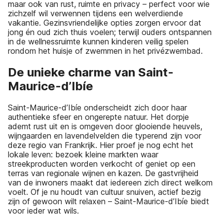
maar ook van rust, ruimte en privacy – perfect voor wie
zichzelf wil verwennen tijdens een welverdiende
vakantie. Gezinsvriendelijke opties zorgen ervoor dat
jong én oud zich thuis voelen; terwijl ouders ontspannen
in de wellnessruimte kunnen kinderen veilig spelen
rondom het huisje of zwemmen in het privézwembad.
De unieke charme van Saint-
Maurice-d’Ibíe
Saint-Maurice-d’Ibíe onderscheidt zich door haar
authentieke sfeer en ongerepte natuur. Het dorpje
ademt rust uit en is omgeven door glooiende heuvels,
wijngaarden en lavendelvelden die typerend zijn voor
deze regio van Frankrijk. Hier proef je nog echt het
lokale leven: bezoek kleine markten waar
streekproducten worden verkocht of geniet op een
terras van regionale wijnen en kazen. De gastvrijheid
van de inwoners maakt dat iedereen zich direct welkom
voelt. Of je nu houdt van cultuur snuiven, actief bezig
zijn of gewoon wilt relaxen – Saint-Maurice-d’Ibíe biedt
voor ieder wat wils.