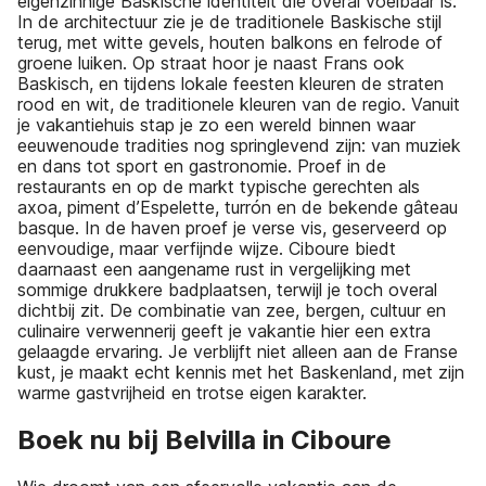
eigenzinnige Baskische identiteit die overal voelbaar is.
In de architectuur zie je de traditionele Baskische stijl
terug, met witte gevels, houten balkons en felrode of
groene luiken. Op straat hoor je naast Frans ook
Baskisch, en tijdens lokale feesten kleuren de straten
rood en wit, de traditionele kleuren van de regio. Vanuit
je vakantiehuis stap je zo een wereld binnen waar
eeuwenoude tradities nog springlevend zijn: van muziek
en dans tot sport en gastronomie. Proef in de
restaurants en op de markt typische gerechten als
axoa, piment d’Espelette, turrón en de bekende gâteau
basque. In de haven proef je verse vis, geserveerd op
eenvoudige, maar verfijnde wijze. Ciboure biedt
daarnaast een aangename rust in vergelijking met
sommige drukkere badplaatsen, terwijl je toch overal
dichtbij zit. De combinatie van zee, bergen, cultuur en
culinaire verwennerij geeft je vakantie hier een extra
gelaagde ervaring. Je verblijft niet alleen aan de Franse
kust, je maakt echt kennis met het Baskenland, met zijn
warme gastvrijheid en trotse eigen karakter.
Boek nu bij Belvilla in Ciboure