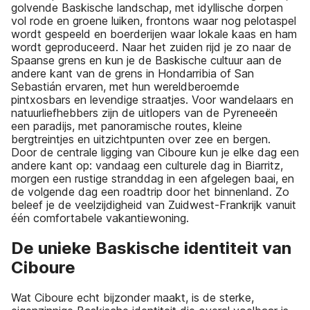
golvende Baskische landschap, met idyllische dorpen
vol rode en groene luiken, frontons waar nog pelotaspel
wordt gespeeld en boerderijen waar lokale kaas en ham
wordt geproduceerd. Naar het zuiden rijd je zo naar de
Spaanse grens en kun je de Baskische cultuur aan de
andere kant van de grens in Hondarribia of San
Sebastián ervaren, met hun wereldberoemde
pintxosbars en levendige straatjes. Voor wandelaars en
natuurliefhebbers zijn de uitlopers van de Pyreneeën
een paradijs, met panoramische routes, kleine
bergtreintjes en uitzichtpunten over zee en bergen.
Door de centrale ligging van Ciboure kun je elke dag een
andere kant op: vandaag een culturele dag in Biarritz,
morgen een rustige stranddag in een afgelegen baai, en
de volgende dag een roadtrip door het binnenland. Zo
beleef je de veelzijdigheid van Zuidwest-Frankrijk vanuit
één comfortabele vakantiewoning.
De unieke Baskische identiteit van
Ciboure
Wat Ciboure echt bijzonder maakt, is de sterke,