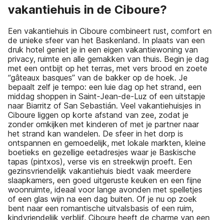
vakantiehuis in de Ciboure?
Een vakantiehuis in Ciboure combineert rust, comfort en
de unieke sfeer van het Baskenland. In plaats van een
druk hotel geniet je in een eigen vakantiewoning van
privacy, ruimte en alle gemakken van thuis. Begin je dag
met een ontbijt op het terras, met vers brood en zoete
“gâteaux basques” van de bakker op de hoek. Je
bepaalt zelf je tempo: een luie dag op het strand, een
middag shoppen in Saint-Jean-de-Luz of een uitstapje
naar Biarritz of San Sebastián. Veel vakantiehuisjes in
Ciboure liggen op korte afstand van zee, zodat je
zonder omkijken met kinderen of met je partner naar
het strand kan wandelen. De sfeer in het dorp is
ontspannen en gemoedelijk, met lokale markten, kleine
boetieks en gezellige eetadresjes waar je Baskische
tapas (pintxos), verse vis en streekwijn proeft. Een
gezinsvriendelijk vakantiehuis biedt vaak meerdere
slaapkamers, een goed uitgeruste keuken en een fijne
woonruimte, ideaal voor lange avonden met spelletjes
of een glas wijn na een dag buiten. Of je nu op zoek
bent naar een romantische uitvalsbasis of een ruim,
kindvriendelijk verblijf, Ciboure heeft de charme van een