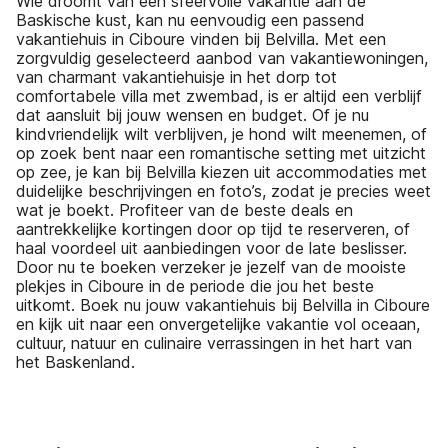
Wie droomt van een sfeervolle vakantie aan de
Baskische kust, kan nu eenvoudig een passend
vakantiehuis in Ciboure vinden bij Belvilla. Met een
zorgvuldig geselecteerd aanbod van vakantiewoningen,
van charmant vakantiehuisje in het dorp tot
comfortabele villa met zwembad, is er altijd een verblijf
dat aansluit bij jouw wensen en budget. Of je nu
kindvriendelijk wilt verblijven, je hond wilt meenemen, of
op zoek bent naar een romantische setting met uitzicht
op zee, je kan bij Belvilla kiezen uit accommodaties met
duidelijke beschrijvingen en foto’s, zodat je precies weet
wat je boekt. Profiteer van de beste deals en
aantrekkelijke kortingen door op tijd te reserveren, of
haal voordeel uit aanbiedingen voor de late beslisser.
Door nu te boeken verzeker je jezelf van de mooiste
plekjes in Ciboure in de periode die jou het beste
uitkomt. Boek nu jouw vakantiehuis bij Belvilla in Ciboure
en kijk uit naar een onvergetelijke vakantie vol oceaan,
cultuur, natuur en culinaire verrassingen in het hart van
het Baskenland.