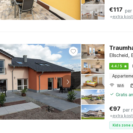
€
117
per
+
extra kos
Traumhaf
Ellscheid, 
4.4 / 5
Appartem
Wifi
Gratis a
€
97
per 
+
extra kos
Kids zone a