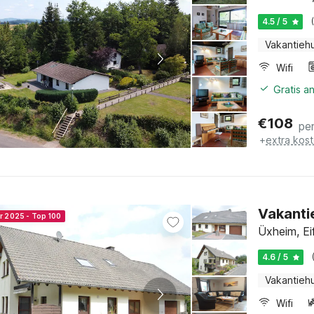
4.5 / 5
Vakantiehu
Wifi
Gratis a
€
108
pe
+
extra kos
Vakanti
r 2025 - Top 100
Üxheim, Ei
4.6 / 5
Vakantiehu
Wifi