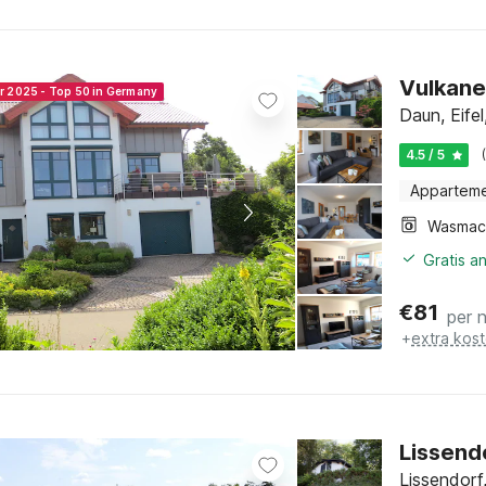
Vulkanei
er 2025 - Top 50 in Germany
Daun, Eifel
4.5 / 5
Appartem
Wasmac
Gratis a
€
81
per 
+
extra kos
Lissend
Lissendorf,