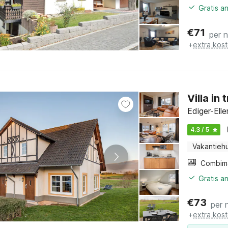
Gratis a
€
71
per 
+
extra kos
Villa in
Ediger-Elle
4.3 / 5
Vakantiehu
Gratis a
€
73
per 
+
extra kos