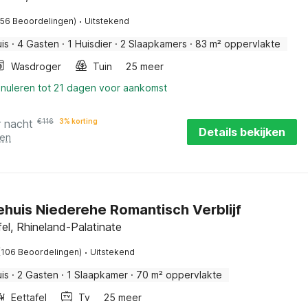
·
(56 Beoordelingen)
Uitstekend
is
·
4 Gasten
·
1 Huisdier
·
2 Slaapkamers
·
83 m² oppervlakte
Wasdroger
Tuin
25 meer
nnuleren tot 21 dagen voor aankomst
r nacht
€
116
3% korting
Details bekijken
ten
ehuis Niederehe Romantisch Verblijf
fel, Rhineland-Palatinate
·
(106 Beoordelingen)
Uitstekend
is
·
2 Gasten
·
1 Slaapkamer
·
70 m² oppervlakte
Eettafel
Tv
25 meer