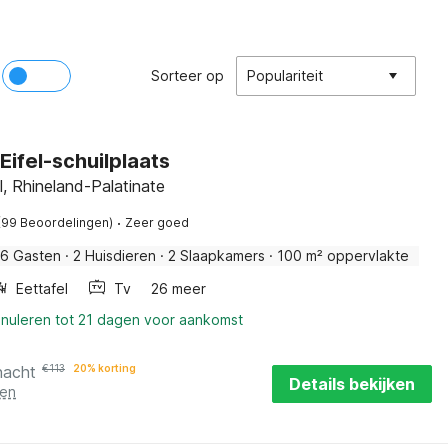
Sorteer op
Populariteit
Eifel-schuilplaats
fel, Rhineland-Palatinate
·
(99 Beoordelingen)
Zeer goed
6 Gasten
·
2 Huisdieren
·
2 Slaapkamers
·
100 m² oppervlakte
Eettafel
Tv
26 meer
nnuleren tot 21 dagen voor aankomst
nacht
€
113
20% korting
Details bekijken
ten