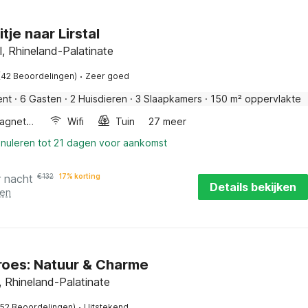
itje naar Lirstal
fel, Rhineland-Palatinate
·
(42 Beoordelingen)
Zeer goed
ent
·
6 Gasten
·
2 Huisdieren
·
3 Slaapkamers
·
150 m² oppervlakte
Combimagnetron
Wifi
Tuin
27 meer
nnuleren tot 21 dagen voor aankomst
r nacht
€
132
17% korting
Details bekijken
ten
oes: Natuur & Charme
, Rhineland-Palatinate
·
(52 Beoordelingen)
Uitstekend