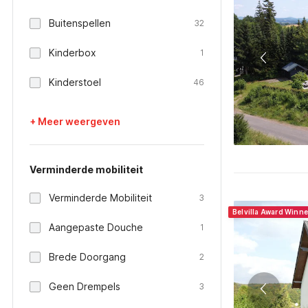
Buitenspellen
32
Kinderbox
1
Kinderstoel
46
+ Meer weergeven
Verminderde mobiliteit
Verminderde Mobiliteit
3
Belvilla Award Winne
Aangepaste Douche
1
Brede Doorgang
2
Geen Drempels
3