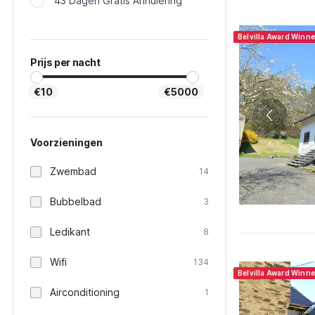
43 Dagen Gratis Annulering
Belvilla Award Winn
Prijs per nacht
€10
€5000
Voorzieningen
Zwembad
14
Bubbelbad
3
Ledikant
8
Wifi
134
Belvilla Award Winne
Airconditioning
1