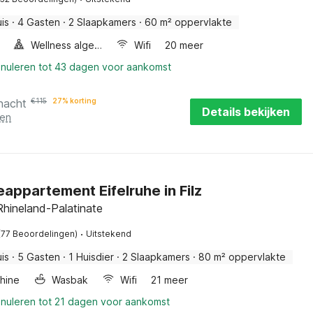
is
·
4 Gasten
·
2 Slaapkamers
·
60 m² oppervlakte
Wellness algemeen
Wifi
20 meer
nnuleren tot 43 dagen voor aankomst
nacht
€
115
27% korting
Details bekijken
ten
appartement Eifelruhe in Filz
, Rhineland-Palatinate
·
(77 Beoordelingen)
Uitstekend
is
·
5 Gasten
·
1 Huisdier
·
2 Slaapkamers
·
80 m² oppervlakte
hine
Wasbak
Wifi
21 meer
nnuleren tot 21 dagen voor aankomst