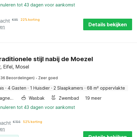
nnuleren tot 43 dagen voor aankomst
nacht
€
95
22% korting
Details bekijken
ten
 traditionele stijl nabij de Moezel
r, Eifel, Mosel
·
(36 Beoordelingen)
Zeer goed
is
·
4 Gasten
·
1 Huisdier
·
2 Slaapkamers
·
68 m² oppervlakte
Combimagnetron
Wasbak
Zwembad
19 meer
nnuleren tot 43 dagen voor aankomst
nacht
€
156
52% korting
ten