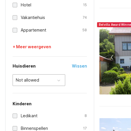
Hotel
15
Vakantiehuis
74
Belvilla Award Winn
Appartement
58
+ Meer weergeven
Huisdieren
Wissen
Not allowed
Kinderen
Ledikant
8
Binnenspellen
17