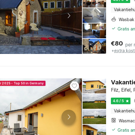
Vakantiehu
Wasbak
Gratis a
€
80
per 
+
extra kos
Vakantie
er 2025 - Top 50 in Germany
Filz, Eifel
4.6 / 5
Vakantiehu
Wasmac
Gratis a