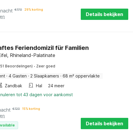
 nacht
€
170
29% korting
Details bekijken
ten
tes Feriendomizil für Familien
Eifel, Rhineland-Palatinate
·
(51 Beoordelingen)
Zeer goed
ent
·
4 Gasten
·
2 Slaapkamers
·
68 m² oppervlakte
Zandbak
Hal
24 meer
nnuleren tot 43 dagen voor aankomst
nacht
€
120
15% korting
ten
Details bekijken
vailable