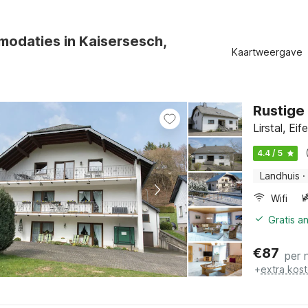
odaties in Kaisersesch,
Kaartweergave
Rustige 
Lirstal, Ei
4.4 / 5
Landhuis
·
Wifi
Gratis a
€
87
per 
+
extra kos