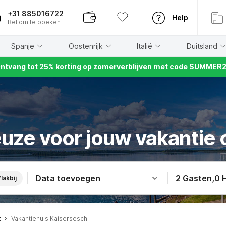
+31 885016722
Help
Bel om te boeken
Spanje
Oostenrijk
Italië
Duitsland
ntvang tot 25% korting op zomerverblijven met code SUMMER
uze voor jouw vakantie
Data toevoegen
2 Gasten
,
0 
lakbij
z
Vakantiehuis Kaisersesch