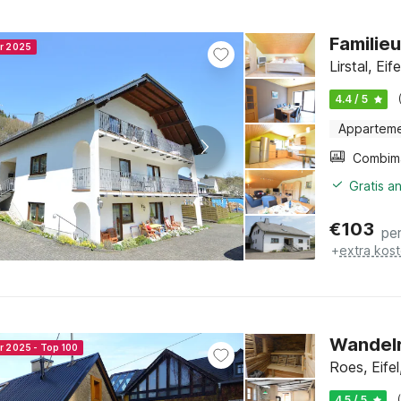
Familieu
er 2025
Lirstal, Ei
4.4 / 5
Appartem
Gratis a
€
103
pe
+
extra kos
Wandelr
r 2025 - Top 100
Roes, Eifel
4.5 / 5