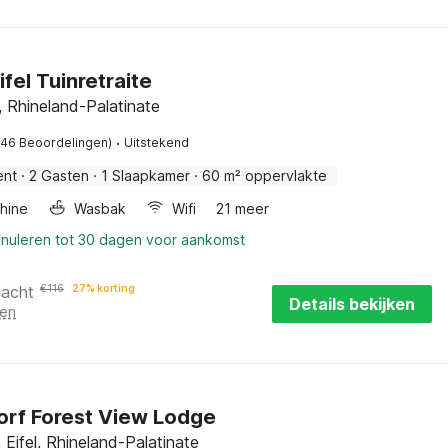
fel Tuinretraite
, Rhineland-Palatinate
·
(46 Beoordelingen)
Uitstekend
ent
·
2 Gasten
·
1 Slaapkamer
·
60 m² oppervlakte
hine
Wasbak
Wifi
21 meer
nnuleren tot 30 dagen voor aankomst
nacht
€
116
27% korting
Details bekijken
ten
orf Forest View Lodge
 Eifel, Rhineland-Palatinate