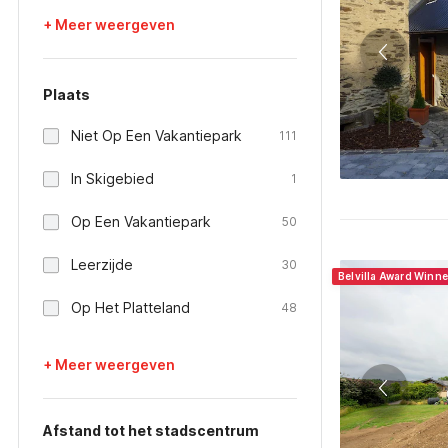
+ Meer weergeven
Plaats
Niet Op Een Vakantiepark
111
In Skigebied
1
Op Een Vakantiepark
50
Leerzijde
30
Belvilla Award Winn
Op Het Platteland
48
+ Meer weergeven
Afstand tot het stadscentrum