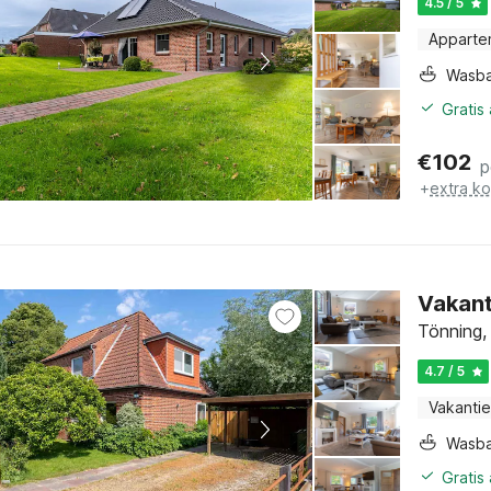
4.5 / 5
Apparte
Wasb
Gratis
€
102
p
+
extra k
Vakant
Tönning,
4.7 / 5
Vakantie
Wasb
Gratis