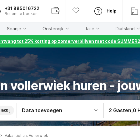
+31 885016722
Help
Bel om te boeken
Spanje
Oostenrijk
Italië
Duitsland
ntvang tot 25% korting op zomerverblijven met code SUMMER
n vollerwiek huren - jou
Data toevoegen
2 Gasten
,
0 
lakbij
Vakantiehuis Vollerwiek