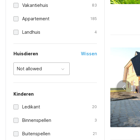
Vakantiehuis
83
Appartement
185
Landhuis
4
Huisdieren
Wissen
Not allowed
Kinderen
Ledikant
20
Binnenspellen
3
Buitenspellen
21