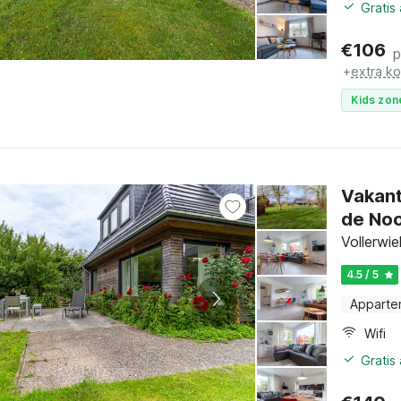
Gratis
€
106
p
+
extra k
Kids zon
Vakant
de Noo
Vollerwi
4.5 / 5
Apparte
Wifi
Gratis