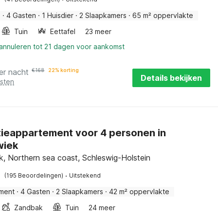
s
·
4 Gasten
·
1 Huisdier
·
2 Slaapkamers
·
65 m² oppervlakte
Tuin
Eettafel
23 meer
 annuleren tot 21 dagen voor aankomst
er nacht
€
168
22% korting
Details bekijken
osten
ieappartement voor 4 personen in
wiek
ek, Northern sea coast, Schleswig-Holstein
·
(195 Beoordelingen)
Uitstekend
ment
·
4 Gasten
·
2 Slaapkamers
·
42 m² oppervlakte
Zandbak
Tuin
24 meer