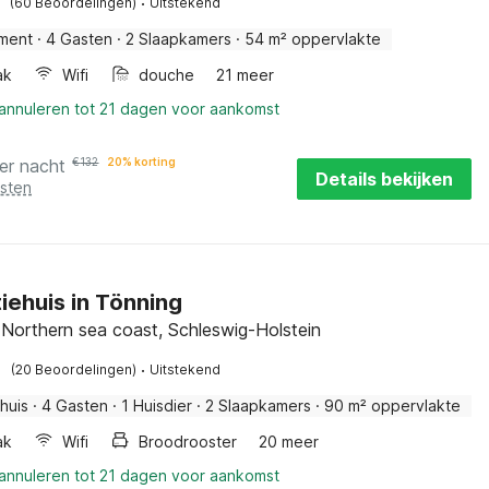
·
(60 Beoordelingen)
Uitstekend
ment
·
4 Gasten
·
2 Slaapkamers
·
54 m² oppervlakte
ak
Wifi
douche
21 meer
 annuleren tot 21 dagen voor aankomst
er nacht
€
132
20% korting
Details bekijken
osten
iehuis in Tönning
 Northern sea coast, Schleswig-Holstein
·
(20 Beoordelingen)
Uitstekend
huis
·
4 Gasten
·
1 Huisdier
·
2 Slaapkamers
·
90 m² oppervlakte
ak
Wifi
Broodrooster
20 meer
 annuleren tot 21 dagen voor aankomst