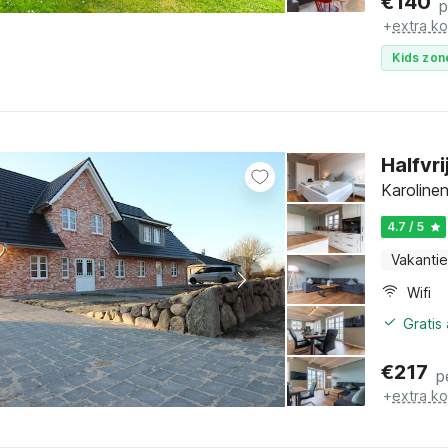
€
140
p
+
extra k
Kids zon
Halfvr
Karoline
4.7 / 5
Vakantie
Wifi
Gratis
€
217
p
+
extra k