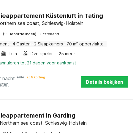
ieappartement Küstenluft in Tating
Northern sea coast, Schleswig-Holstein
·
(11 Beoordelingen)
Uitstekend
ment
·
4 Gasten
·
2 Slaapkamers
·
70 m² oppervlakte
Tuin
Dvd-speler
25 meer
 annuleren tot 21 dagen voor aankomst
r nacht
€
134
26% korting
Details bekijken
osten
ieappartement in Garding
 Northern sea coast, Schleswig-Holstein