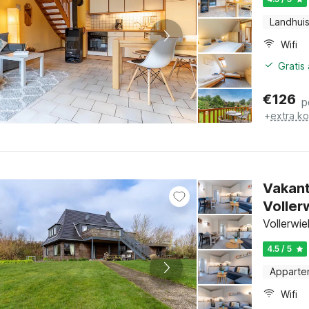
Landhui
Wifi
Gratis
€
126
p
+
extra k
Vakant
Voller
Vollerwi
4.5 / 5
Apparte
Wifi