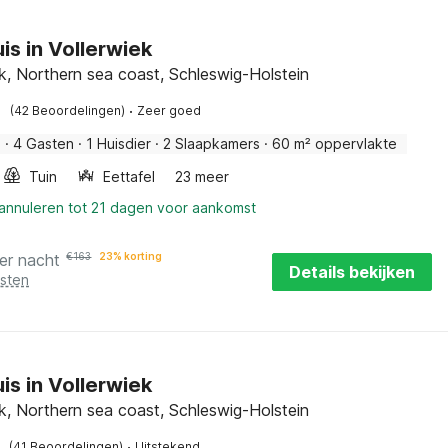
is in Vollerwiek
ek, Northern sea coast, Schleswig-Holstein
·
(42 Beoordelingen)
Zeer goed
s
·
4 Gasten
·
1 Huisdier
·
2 Slaapkamers
·
60 m² oppervlakte
Tuin
Eettafel
23 meer
 annuleren tot 21 dagen voor aankomst
er nacht
€
163
23% korting
Details bekijken
osten
is in Vollerwiek
ek, Northern sea coast, Schleswig-Holstein
·
(41 Beoordelingen)
Uitstekend