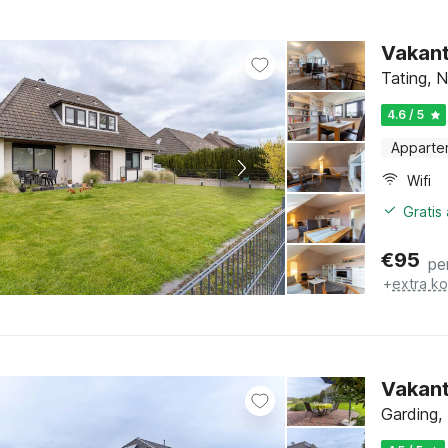
Vakant
Tating, 
4.6 / 5
Apparte
Wifi
Gratis
€
95
pe
+
extra k
Vakant
Garding,