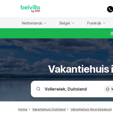
WIZARD MEMBER
Netherlands
België
Frankrijk
O
Vakantiehuis i
V
Home
Vakantiehuis Duitsland
Vakantiehuis Noordzeekust