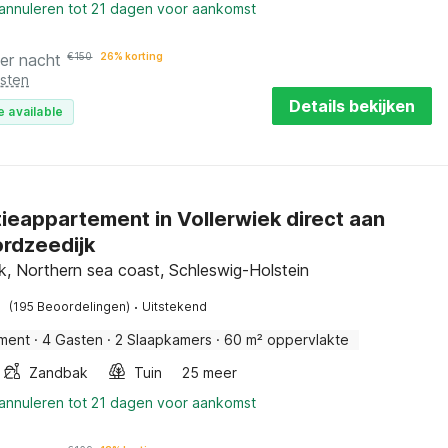
 annuleren tot 21 dagen voor aankomst
er nacht
€
150
26% korting
osten
Details bekijken
e available
ieappartement in Vollerwiek direct aan
rdzeedijk
ek, Northern sea coast, Schleswig-Holstein
·
(195 Beoordelingen)
Uitstekend
ment
·
4 Gasten
·
2 Slaapkamers
·
60 m² oppervlakte
Zandbak
Tuin
25 meer
 annuleren tot 21 dagen voor aankomst