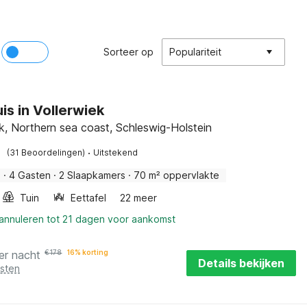
Sorteer op
Populariteit
is in Vollerwiek
ek, Northern sea coast, Schleswig-Holstein
·
(31 Beoordelingen)
Uitstekend
s
·
4 Gasten
·
2 Slaapkamers
·
70 m² oppervlakte
Tuin
Eettafel
22 meer
 annuleren tot 21 dagen voor aankomst
er nacht
€
178
16% korting
Details bekijken
osten