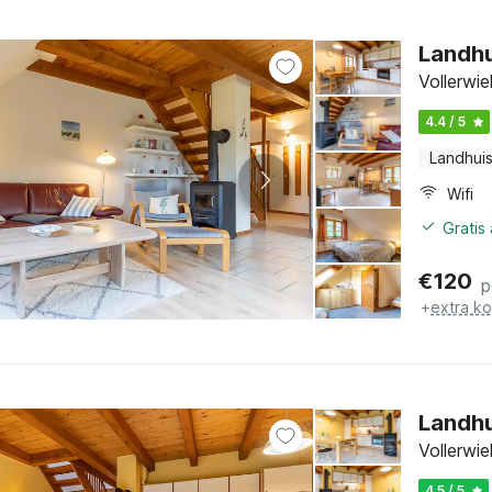
Landhu
Vollerwi
4.4 / 5
Landhui
Wifi
Gratis
€
120
p
+
extra k
Landhu
Vollerwi
4.5 / 5