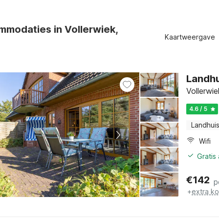
mmodaties in Vollerwiek,
Kaartweergave
Landhu
Vollerwi
4.6 / 5
Landhui
Wifi
Gratis
€
142
p
+
extra k