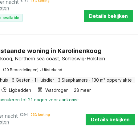
er nacht
€
169
13% korting
osten
Details bekijken
e available
ijstaande woning in Karolinenkoog
nkoog, Northern sea coast, Schleswig-Holstein
·
(20 Beoordelingen)
Uitstekend
huis
·
6 Gasten
·
1 Huisdier
·
3 Slaapkamers
·
130 m² oppervlakte
Ligbedden
Wasdroger
28 meer
 annuleren tot 21 dagen voor aankomst
er nacht
€
294
23% korting
Details bekijken
osten