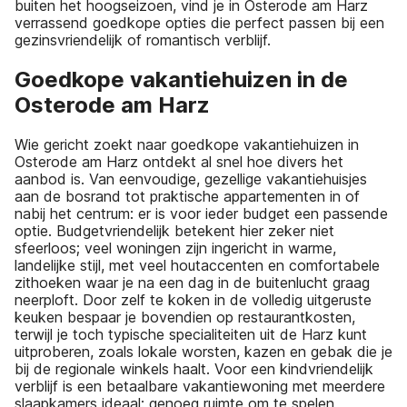
buiten het hoogseizoen, vind je in Osterode am Harz
verrassend goedkope opties die perfect passen bij een
gezinsvriendelijk of romantisch verblijf.
Goedkope vakantiehuizen in de
Osterode am Harz
Wie gericht zoekt naar goedkope vakantiehuizen in
Osterode am Harz ontdekt al snel hoe divers het
aanbod is. Van eenvoudige, gezellige vakantiehuisjes
aan de bosrand tot praktische appartementen in of
nabij het centrum: er is voor ieder budget een passende
optie. Budgetvriendelijk betekent hier zeker niet
sfeerloos; veel woningen zijn ingericht in warme,
landelijke stijl, met veel houtaccenten en comfortabele
zithoeken waar je na een dag in de buitenlucht graag
neerploft. Door zelf te koken in de volledig uitgeruste
keuken bespaar je bovendien op restaurantkosten,
terwijl je toch typische specialiteiten uit de Harz kunt
uitproberen, zoals lokale worsten, kazen en gebak die je
bij de regionale winkels haalt. Voor een kindvriendelijk
verblijf is een betaalbare vakantiewoning met meerdere
slaapkamers ideaal: genoeg ruimte om te spelen,