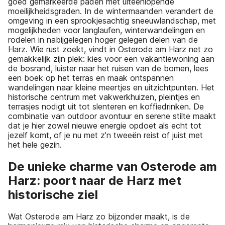
goed gemarkeerde paden met uiteenlopende
moeilijkheidsgraden. In de wintermaanden verandert de
omgeving in een sprookjesachtig sneeuwlandschap, met
mogelijkheden voor langlaufen, winterwandelingen en
rodelen in nabijgelegen hoger gelegen delen van de
Harz. Wie rust zoekt, vindt in Osterode am Harz net zo
gemakkelijk zijn plek: kies voor een vakantiewoning aan
de bosrand, luister naar het ruisen van de bomen, lees
een boek op het terras en maak ontspannen
wandelingen naar kleine meertjes en uitzichtpunten. Het
historische centrum met vakwerkhuizen, pleintjes en
terrasjes nodigt uit tot slenteren en koffiedrinken. De
combinatie van outdoor avontuur en serene stilte maakt
dat je hier zowel nieuwe energie opdoet als echt tot
jezelf komt, of je nu met z’n tweeën reist of juist met
het hele gezin.
De unieke charme van Osterode am
Harz: poort naar de Harz met
historische ziel
Wat Osterode am Harz zo bijzonder maakt, is de