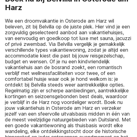
Harz
Wie een droomvakantie in Osterode am Harz wil
beleven, zit bij Belvilla op de juiste plek. Hier vind je een
zorgvuldig geselecteerd aanbod aan vakantiehuisjes,
van eenvoudig en goedkoop tot luxe met sauna, jacuzzi
of privé zwembad. Via Belvilla vergelijk je gemakkelijk
verschillende types vakantiewoning, zodat je altijd een
accommodatie kiest die past bij jouw reisgezelschap,
budget en wensen. Of je nu een kindvriendelijk
vakantiehuis aan de bosrand zoekt, een romantisch
verblijf met wellnessfaciliteiten voor twee, of een
comfortabel huisje waar ook je hond welkom is: je
ontdekt bij Belvilla steeds weer aantrekkelijke opties.
Regelmatig zijn er scherpe aanbiedingen, aantrekkelijke
kortingen en seizoensgebonden best deals, waardoor
je verblijf in de Harz nog voordeliger wordt. Boek nu
jouw vakantiehuis in Osterode am Harz en verzeker
jezelf van een sfeervolle uitvalsbasis midden in één van
de meest veelzijdige natuurgebieden van Duitsland. Met
een goede vakantiewoning als thuisbasis wordt elke
wandeling, elke ontdekkingstocht door de historische
binnenstad en ieder ontspannen avondmoment op het