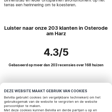
terras een herinnering om te koesteren.
Luister naar onze 203 klanten in Osterode
am Harz
4.3/5
Gebaseerd op meer dan 203 recensies over 168 huizen
Meest populaire bestemmingen voor
vakantie
DEZE WEBSITE MAAKT GEBRUIK VAN COOKIES
Belvilla gebruikt cookies (en vergelijkbare technieken) om het
Top steden met top voorzieningen voor vakantie
gebruiksgemak van de website te vergroten en de website
persoonlijker te maken.
Kindvriendelijke vakantiehuizen wildemann
Met deze cookies kunnen Belvilla en derde partijen u op en
Populaire voorzieningen voor vakantie in Osterode-am-