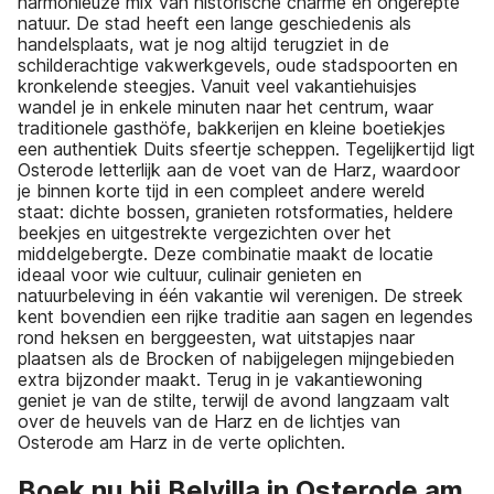
harmonieuze mix van historische charme en ongerepte
natuur. De stad heeft een lange geschiedenis als
handelsplaats, wat je nog altijd terugziet in de
schilderachtige vakwerkgevels, oude stadspoorten en
kronkelende steegjes. Vanuit veel vakantiehuisjes
wandel je in enkele minuten naar het centrum, waar
traditionele gasthöfe, bakkerijen en kleine boetiekjes
een authentiek Duits sfeertje scheppen. Tegelijkertijd ligt
Osterode letterlijk aan de voet van de Harz, waardoor
je binnen korte tijd in een compleet andere wereld
staat: dichte bossen, granieten rotsformaties, heldere
beekjes en uitgestrekte vergezichten over het
middelgebergte. Deze combinatie maakt de locatie
ideaal voor wie cultuur, culinair genieten en
natuurbeleving in één vakantie wil verenigen. De streek
kent bovendien een rijke traditie aan sagen en legendes
rond heksen en berggeesten, wat uitstapjes naar
plaatsen als de Brocken of nabijgelegen mijngebieden
extra bijzonder maakt. Terug in je vakantiewoning
geniet je van de stilte, terwijl de avond langzaam valt
over de heuvels van de Harz en de lichtjes van
Osterode am Harz in de verte oplichten.
Boek nu bij Belvilla in Osterode am