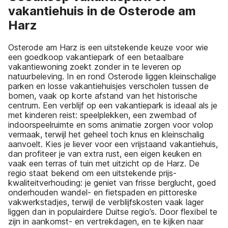
vakantiehuis in de Osterode am
Harz
Osterode am Harz is een uitstekende keuze voor wie
een goedkoop vakantiepark of een betaalbare
vakantiewoning zoekt zonder in te leveren op
natuurbeleving. In en rond Osterode liggen kleinschalige
parken en losse vakantiehuisjes verscholen tussen de
bomen, vaak op korte afstand van het historische
centrum. Een verblijf op een vakantiepark is ideaal als je
met kinderen reist: speelplekken, een zwembad of
indoorspeelruimte en soms animatie zorgen voor volop
vermaak, terwijl het geheel toch knus en kleinschalig
aanvoelt. Kies je liever voor een vrijstaand vakantiehuis,
dan profiteer je van extra rust, een eigen keuken en
vaak een terras of tuin met uitzicht op de Harz. De
regio staat bekend om een uitstekende prijs-
kwaliteitverhouding: je geniet van frisse berglucht, goed
onderhouden wandel- en fietspaden en pittoreske
vakwerkstadjes, terwijl de verblijfskosten vaak lager
liggen dan in populairdere Duitse regio’s. Door flexibel te
zijn in aankomst- en vertrekdagen, en te kijken naar