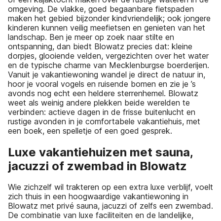
omgeving. De vlakke, goed begaanbare fietspaden
maken het gebied bijzonder kindvriendelijk; ook jongere
kinderen kunnen veilig meefietsen en genieten van het
landschap. Ben je meer op zoek naar stilte en
ontspanning, dan biedt Blowatz precies dat: kleine
dorpjes, glooiende velden, vergezichten over het water
en de typische charme van Mecklenburgse boerderijen.
Vanuit je vakantiewoning wandel je direct de natuur in,
hoor je vooral vogels en ruisende bomen en zie je ’s
avonds nog echt een heldere sterrenhemel. Blowatz
weet als weinig andere plekken beide werelden te
verbinden: actieve dagen in de frisse buitenlucht en
rustige avonden in je comfortabele vakantiehuis, met
een boek, een spelletje of een goed gesprek.
Luxe vakantiehuizen met sauna,
jacuzzi of zwembad in Blowatz
Wie zichzelf wil trakteren op een extra luxe verblijf, voelt
zich thuis in een hoogwaardige vakantiewoning in
Blowatz met privé sauna, jacuzzi of zelfs een zwembad.
De combinatie van luxe faciliteiten en de landelijke,