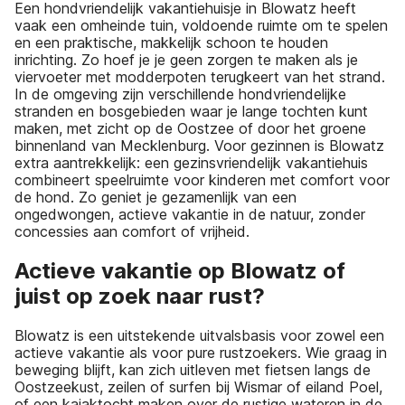
Een hondvriendelijk vakantiehuisje in Blowatz heeft
vaak een omheinde tuin, voldoende ruimte om te spelen
en een praktische, makkelijk schoon te houden
inrichting. Zo hoef je je geen zorgen te maken als je
viervoeter met modderpoten terugkeert van het strand.
In de omgeving zijn verschillende hondvriendelijke
stranden en bosgebieden waar je lange tochten kunt
maken, met zicht op de Oostzee of door het groene
binnenland van Mecklenburg. Voor gezinnen is Blowatz
extra aantrekkelijk: een gezinsvriendelijk vakantiehuis
combineert speelruimte voor kinderen met comfort voor
de hond. Zo geniet je gezamenlijk van een
ongedwongen, actieve vakantie in de natuur, zonder
concessies aan comfort of vrijheid.
Actieve vakantie op Blowatz of
juist op zoek naar rust?
Blowatz is een uitstekende uitvalsbasis voor zowel een
actieve vakantie als voor pure rustzoekers. Wie graag in
beweging blijft, kan zich uitleven met fietsen langs de
Oostzeekust, zeilen of surfen bij Wismar of eiland Poel,
of een kajaktocht maken over de rustige wateren in de