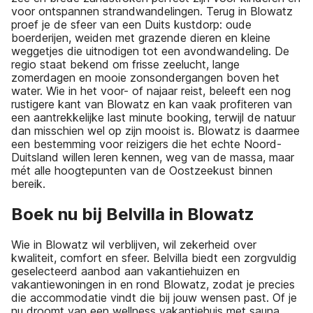
voor ontspannen strandwandelingen. Terug in Blowatz
proef je de sfeer van een Duits kustdorp: oude
boerderijen, weiden met grazende dieren en kleine
weggetjes die uitnodigen tot een avondwandeling. De
regio staat bekend om frisse zeelucht, lange
zomerdagen en mooie zonsondergangen boven het
water. Wie in het voor- of najaar reist, beleeft een nog
rustigere kant van Blowatz en kan vaak profiteren van
een aantrekkelijke last minute booking, terwijl de natuur
dan misschien wel op zijn mooist is. Blowatz is daarmee
een bestemming voor reizigers die het echte Noord-
Duitsland willen leren kennen, weg van de massa, maar
mét alle hoogtepunten van de Oostzeekust binnen
bereik.
Boek nu bij Belvilla in Blowatz
Wie in Blowatz wil verblijven, wil zekerheid over
kwaliteit, comfort en sfeer. Belvilla biedt een zorgvuldig
geselecteerd aanbod aan vakantiehuizen en
vakantiewoningen in en rond Blowatz, zodat je precies
die accommodatie vindt die bij jouw wensen past. Of je
nu droomt van een wellness vakantiehuis met sauna,