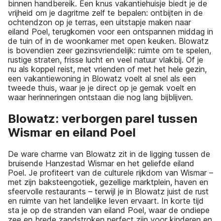
binnen handbereik. Een knus vakantiehuisje biedt je de
vrijheid om je dagritme zelf te bepalen: ontbijten in de
ochtendzon op je terras, een uitstapje maken naar
eiland Poel, terugkomen voor een ontspannen middag in
de tuin of in de woonkamer met open keuken. Blowatz
is bovendien zeer gezinsvriendelijk: ruimte om te spelen,
rustige straten, frisse lucht en veel natuur vlakbij. Of je
nu als koppel reist, met vrienden of met het hele gezin,
een vakantiewoning in Blowatz voelt al snel als een
tweede thuis, waar je je direct op je gemak voelt en
waar herinneringen ontstaan die nog lang bijblijven.
Blowatz: verborgen parel tussen
Wismar en eiland Poel
De ware charme van Blowatz zit in de ligging tussen de
bruisende Hanzestad Wismar en het geliefde eiland
Poel. Je profiteert van de culturele rijkdom van Wismar –
met zijn baksteengotiek, gezellige marktplein, haven en
sfeervolle restaurants – terwijl je in Blowatz juist de rust
en ruimte van het landelijke leven ervaart. In korte tijd
sta je op de stranden van eiland Poel, waar de ondiepe
zee en brede zandstroken perfect zijn voor kinderen en