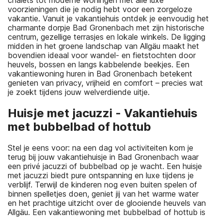
voorzieningen die je nodig hebt voor een zorgeloze
vakantie. Vanuit je vakantiehuis ontdek je eenvoudig het
charmante dorpje Bad Gronenbach met zijn historische
centrum, gezellige terrasjes en lokale winkels. De ligging
midden in het groene landschap van Allgäu maakt het
bovendien ideaal voor wandel- en fietstochten door
heuvels, bossen en langs kabbelende beekjes. Een
vakantiewoning huren in Bad Gronenbach betekent
genieten van privacy, vrijheid en comfort – precies wat
je zoekt tijdens jouw welverdiende uitje.
Huisje met jacuzzi - Vakantiehuis
met bubbelbad of hottub
Stel je eens voor: na een dag vol activiteiten kom je
terug bij jouw vakantiehuisje in Bad Gronenbach waar
een privé jacuzzi of bubbelbad op je wacht. Een huisje
met jacuzzi biedt pure ontspanning en luxe tijdens je
verblijf. Terwijl de kinderen nog even buiten spelen of
binnen spelletjes doen, geniet jij van het warme water
en het prachtige uitzicht over de glooiende heuvels van
Allgäu. Een vakantiewoning met bubbelbad of hottub is