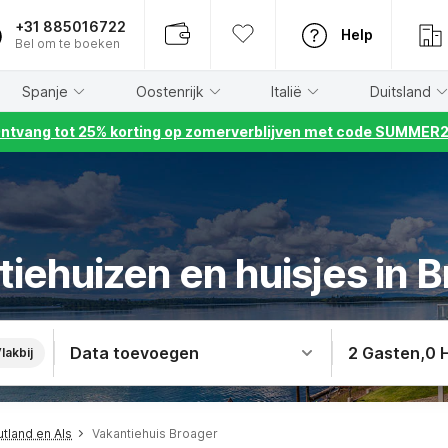
+31 885016722
Help
Bel om te boeken
Spanje
Oostenrijk
Italië
Duitsland
ntvang tot 25% korting op zomerverblijven met code SUMMER
iehuizen en huisjes in 
Data toevoegen
2 Gasten
,
0 
lakbij
utland en Als
Vakantiehuis Broager