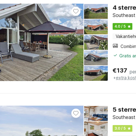
4 sterr
Southeast 
4.0 / 5
Vakantieh
Gratis 
€
137
pe
+
extra kos
5 sterr
Southeast 
3.0 / 5