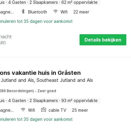
uis
·
4 Gasten
·
2 Slaapkamers
·
62 m² oppervlakte
Combimagnetron
Bluetooth
Wifi
22 meer
annuleren tot 35 dagen voor aankomst
 nacht
Details bekijken
ten
ons vakantie huis in Gråsten
Jutland and Als, Southeast Jutland and Als
·
(86 Beoordelingen)
Zeer goed
uis
·
4 Gasten
·
2 Slaapkamers
·
93 m² oppervlakte
Combimagnetron
Wifi
cable TV
25 meer
annuleren tot 35 dagen voor aankomst