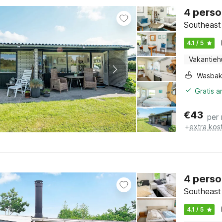
4 perso
Southeast 
4.1 / 5
Vakantieh
Wasba
Gratis 
€
43
per
+
extra kos
4 perso
Southeast 
4.1 / 5