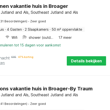
nen vakantie huis in Broager
Jutland and Als, Southeast Jutland and Als
·
(31 Beoordelingen)
Zeer goed
uis
·
4 Gasten
·
2 Slaapkamers
·
50 m² oppervlakte
k
Wifi
shower (outdoor)
17 meer
annuleren tot 15 dagen voor aankomst
 nacht
€
85
47% korting
Details bekijken
ten
ons vakantie huis in Broager-By Traum
Jutland and Als, Southeast Jutland and Als
·
(41 Beoordelingen)
Zeer goed