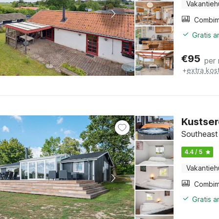
Vakantieh
Gratis 
€
95
per
+
extra kos
Kustser
Southeast 
4.4 / 5
Vakantieh
Gratis 