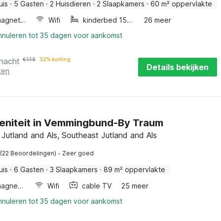
uis
·
5 Gasten
·
2 Huisdieren
·
2 Slaapkamers
·
60 m² oppervlakte
Combimagnetron
Wifi
kinderbed 150 cm.
26 meer
annuleren tot 35 dagen voor aankomst
 nacht
€
148
32% korting
Details bekijken
ten
eniteit in Vemmingbund-By Traum
Jutland and Als, Southeast Jutland and Als
·
(22 Beoordelingen)
Zeer goed
uis
·
6 Gasten
·
3 Slaapkamers
·
89 m² oppervlakte
Combimagnetron
Wifi
cable TV
25 meer
annuleren tot 35 dagen voor aankomst