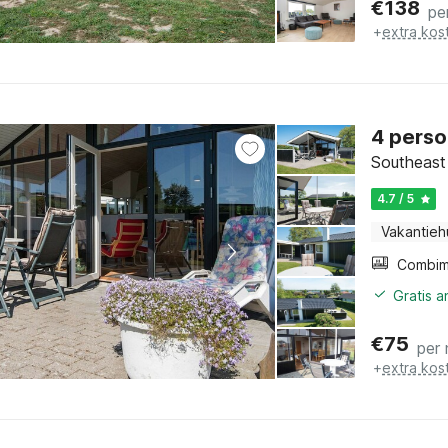
€
138
pe
+
extra kos
4 perso
Southeast 
4.7 / 5
Vakantieh
Gratis 
€
75
per
+
extra kos