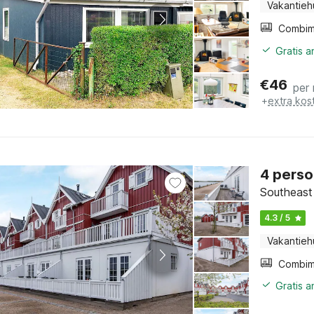
Vakantieh
Gratis 
€
46
per
+
extra kos
4 perso
Southeast 
4.3 / 5
Vakantieh
Gratis 