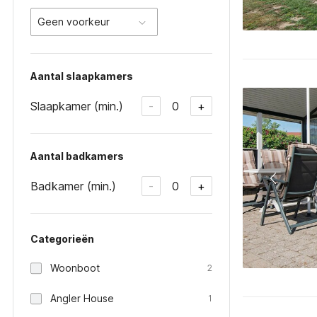
Geen voorkeur
Aantal slaapkamers
Slaapkamer (min.)
0
-
+
Aantal badkamers
Badkamer (min.)
0
-
+
Categorieën
Woonboot
2
Angler House
1