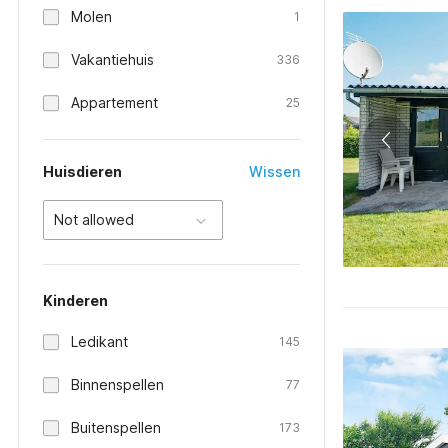
Molen
1
Vakantiehuis
336
Appartement
25
Huisdieren
Wissen
Not allowed
Kinderen
Ledikant
145
Binnenspellen
77
Buitenspellen
173