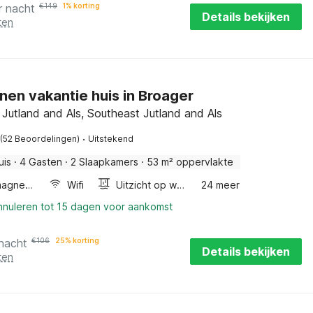
r nacht
€
149
1% korting
Details bekijken
ten
nen vakantie huis in Broager
Jutland and Als, Southeast Jutland and Als
·
(52 Beoordelingen)
Uitstekend
uis
·
4 Gasten
·
2 Slaapkamers
·
53 m² oppervlakte
Combimagnetron
Wifi
Uitzicht op water
24 meer
annuleren tot 15 dagen voor aankomst
 nacht
€
106
25% korting
Details bekijken
ten