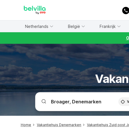
WIZARD MEMBER
Netherlands
België
Frankrijk
O
Vakant
V
Home
Vakantiehuis Denemarken
Vakantiehuis Zuid oost J