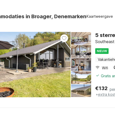
modaties in Broager, Denemarken
Kaartweergave
5 sterr
Southeast 
NIEUW
Vakantieh
Wifi
Gratis 
€
132
pe
+
extra kos