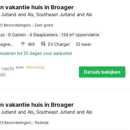
en vakantie huis in Broager
Jutland and Als, Southeast Jutland and Als
·
(1 Beoordelingen)
Zeer goed
uis
·
9 Gasten
·
4 Slaapkamers
·
134 m² oppervlakte
Combimagnetron
Wifi
EV Charger
32 meer
annuleren tot 35 dagen voor aankomst
r nacht
€
236
39% korting
Details bekijken
ten
en vakantie huis in Broager
Jutland and Als, Southeast Jutland and Als
·
(3 Beoordelingen)
Redelijk