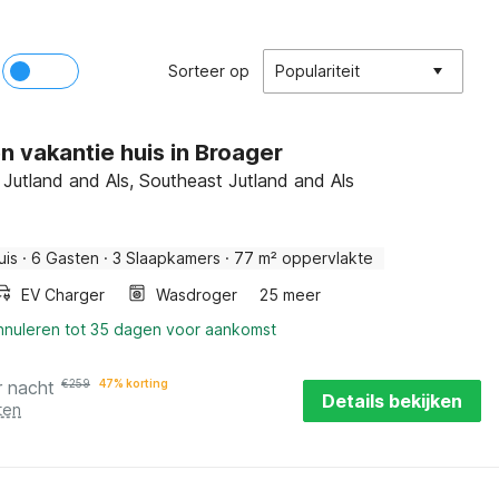
Sorteer op
Populariteit
en vakantie huis in Broager
Jutland and Als, Southeast Jutland and Als
uis
·
6 Gasten
·
3 Slaapkamers
·
77 m² oppervlakte
EV Charger
Wasdroger
25 meer
annuleren tot 35 dagen voor aankomst
r nacht
€
259
47% korting
Details bekijken
ten