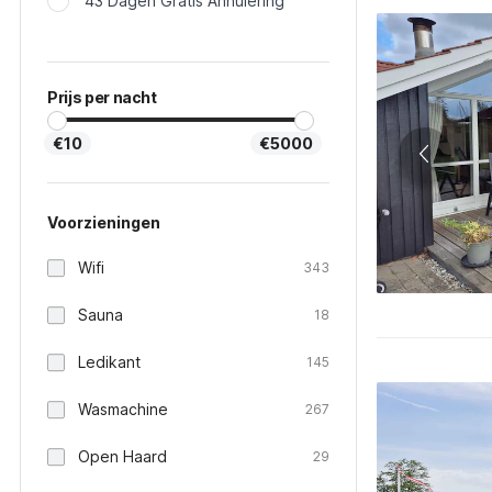
43 Dagen Gratis Annulering
Prijs per nacht
€10
€5000
Voorzieningen
Wifi
343
Sauna
18
Ledikant
145
Wasmachine
267
Open Haard
29