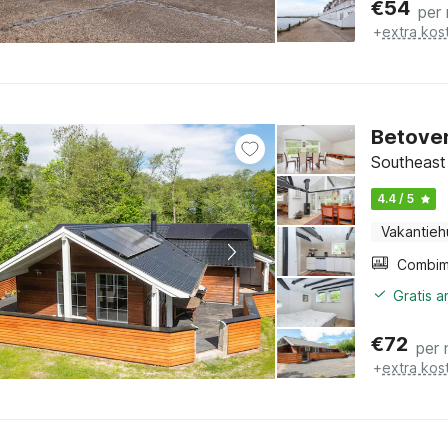
€
54
per
+
extra kos
Betover
Southeast 
4.4 / 5
Vakantieh
Gratis 
€
72
per 
+
extra kos