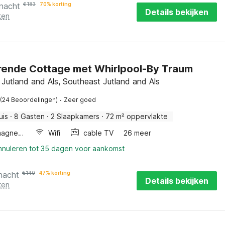
 nacht
€
183
70% korting
Details bekijken
ten
ende Cottage met Whirlpool-By Traum
Jutland and Als, Southeast Jutland and Als
·
(24 Beoordelingen)
Zeer goed
uis
·
8 Gasten
·
2 Slaapkamers
·
72 m² oppervlakte
Combimagnetron
Wifi
cable TV
26 meer
annuleren tot 35 dagen voor aankomst
nacht
€
140
47% korting
Details bekijken
ten