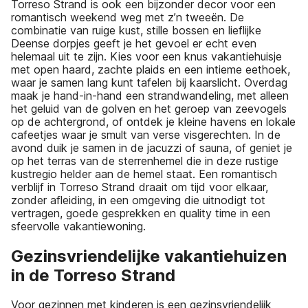
Torreso Strand is ook een bijzonder decor voor een
romantisch weekend weg met z’n tweeën. De
combinatie van ruige kust, stille bossen en lieflijke
Deense dorpjes geeft je het gevoel er echt even
helemaal uit te zijn. Kies voor een knus vakantiehuisje
met open haard, zachte plaids en een intieme eethoek,
waar je samen lang kunt tafelen bij kaarslicht. Overdag
maak je hand-in-hand een strandwandeling, met alleen
het geluid van de golven en het geroep van zeevogels
op de achtergrond, of ontdek je kleine havens en lokale
cafeetjes waar je smult van verse visgerechten. In de
avond duik je samen in de jacuzzi of sauna, of geniet je
op het terras van de sterrenhemel die in deze rustige
kustregio helder aan de hemel staat. Een romantisch
verblijf in Torreso Strand draait om tijd voor elkaar,
zonder afleiding, in een omgeving die uitnodigt tot
vertragen, goede gesprekken en quality time in een
sfeervolle vakantiewoning.
Gezinsvriendelijke vakantiehuizen
in de Torreso Strand
Voor gezinnen met kinderen is een gezinsvriendelijk