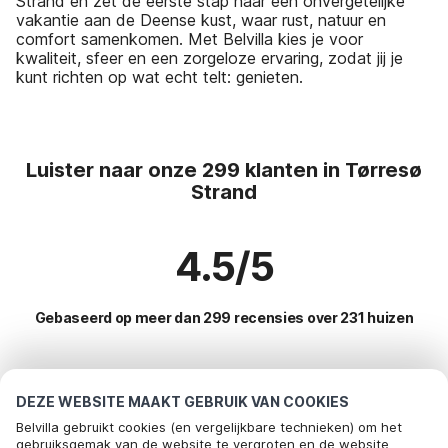
Strand en zet de eerste stap naar een onvergetelijke
vakantie aan de Deense kust, waar rust, natuur en
comfort samenkomen. Met Belvilla kies je voor
kwaliteit, sfeer en een zorgeloze ervaring, zodat jij je
kunt richten op wat echt telt: genieten.
Luister naar onze 299 klanten in Tørresø
Strand
4.5/5
Gebaseerd op meer dan 299 recensies over 231 huizen
Meest populaire bestemmingen voor
DEZE WEBSITE MAAKT GEBRUIK VAN COOKIES
vakantie
Belvilla gebruikt cookies (en vergelijkbare technieken) om het
gebruiksgemak van de website te vergroten en de website