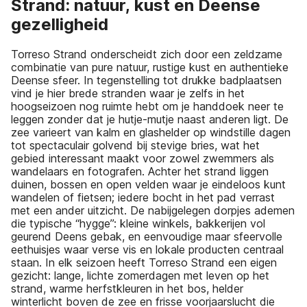
Strand: natuur, kust en Deense
gezelligheid
Torreso Strand onderscheidt zich door een zeldzame
combinatie van pure natuur, rustige kust en authentieke
Deense sfeer. In tegenstelling tot drukke badplaatsen
vind je hier brede stranden waar je zelfs in het
hoogseizoen nog ruimte hebt om je handdoek neer te
leggen zonder dat je hutje-mutje naast anderen ligt. De
zee varieert van kalm en glashelder op windstille dagen
tot spectaculair golvend bij stevige bries, wat het
gebied interessant maakt voor zowel zwemmers als
wandelaars en fotografen. Achter het strand liggen
duinen, bossen en open velden waar je eindeloos kunt
wandelen of fietsen; iedere bocht in het pad verrast
met een ander uitzicht. De nabijgelegen dorpjes ademen
die typische “hygge”: kleine winkels, bakkerijen vol
geurend Deens gebak, en eenvoudige maar sfeervolle
eethuisjes waar verse vis en lokale producten centraal
staan. In elk seizoen heeft Torreso Strand een eigen
gezicht: lange, lichte zomerdagen met leven op het
strand, warme herfstkleuren in het bos, helder
winterlicht boven de zee en frisse voorjaarslucht die