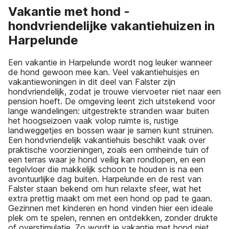
Vakantie met hond -
hondvriendelijke vakantiehuizen in
Harpelunde
Een vakantie in Harpelunde wordt nog leuker wanneer
de hond gewoon mee kan. Veel vakantiehuisjes en
vakantiewoningen in dit deel van Falster zijn
hondvriendelijk, zodat je trouwe viervoeter niet naar een
pension hoeft. De omgeving leent zich uitstekend voor
lange wandelingen: uitgestrekte stranden waar buiten
het hoogseizoen vaak volop ruimte is, rustige
landweggetjes en bossen waar je samen kunt struinen.
Een hondvriendelijk vakantiehuis beschikt vaak over
praktische voorzieningen, zoals een omheinde tuin of
een terras waar je hond veilig kan rondlopen, en een
tegelvloer die makkelijk schoon te houden is na een
avontuurlijke dag buiten. Harpelunde en de rest van
Falster staan bekend om hun relaxte sfeer, wat het
extra prettig maakt om met een hond op pad te gaan.
Gezinnen met kinderen en hond vinden hier een ideale
plek om te spelen, rennen en ontdekken, zonder drukte
of overstimulatie. Zo wordt je vakantie met hond niet