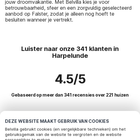
jouw droomvakantie. Met Belvilla kies je voor
betrouwbaarheid, sfeer en een zorgvuldig geselecteerd
aanbod op Falster, zodat je alleen nog hoeft te
besluiten wanneer je vertrekt.
Luister naar onze 341 klanten in
Harpelunde
4.5/5
Gebaseerd op meer dan 341 recensies over 221 huizen
Meest populaire bestemmingen voor
DEZE WEBSITE MAAKT GEBRUIK VAN COOKIES
vakantie
Belvilla gebruikt cookies (en vergelijkbare technieken) om het
gebruiksgemak van de website te vergroten en de website
persoonlijker te maken.