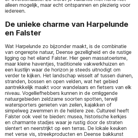
alleen mogelijk, maar echt ontspannen en plezierig voor
iedereen.
De unieke charme van Harpelunde
en Falster
Wat Harpelunde zo bijzonder maakt, is de combinatie
van ongerepte natuur, Deense gezelligheid en de rustige
ligging op het eiland Falster. Hier geen massatoerisme,
maar kleine haventjes, traditionele vakwerkhuizen en
een kustlijn waar de horizon je steeds uitnodigt om
verder te kijken. Het landschap wisselt af tussen duinen,
stranden, bossen en open velden, wat het gebied
aantrekkelijk maakt voor wandelaars en fietsers van elk
niveau. Vogelliefhebbers kunnen in de omliggende
natuurgebieden zeldzame soorten spotten, terwijl
watersporters genieten van zeilen, kajakken of
simpelweg zwemmen in de heldere zee. Cultureel heeft
Falster ook veel te bieden: musea, historische kerkjes
en charmante stadjes waar je rustig door de straten
slentert en neerstrijkt op een terras. De lokale keuken
met verse vis, streekproducten en Deense bakkunst