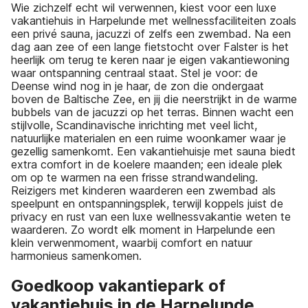
Wie zichzelf echt wil verwennen, kiest voor een luxe
vakantiehuis in Harpelunde met wellnessfaciliteiten zoals
een privé sauna, jacuzzi of zelfs een zwembad. Na een
dag aan zee of een lange fietstocht over Falster is het
heerlijk om terug te keren naar je eigen vakantiewoning
waar ontspanning centraal staat. Stel je voor: de
Deense wind nog in je haar, de zon die ondergaat
boven de Baltische Zee, en jij die neerstrijkt in de warme
bubbels van de jacuzzi op het terras. Binnen wacht een
stijlvolle, Scandinavische inrichting met veel licht,
natuurlijke materialen en een ruime woonkamer waar je
gezellig samenkomt. Een vakantiehuisje met sauna biedt
extra comfort in de koelere maanden; een ideale plek
om op te warmen na een frisse strandwandeling.
Reizigers met kinderen waarderen een zwembad als
speelpunt en ontspanningsplek, terwijl koppels juist de
privacy en rust van een luxe wellnessvakantie weten te
waarderen. Zo wordt elk moment in Harpelunde een
klein verwenmoment, waarbij comfort en natuur
harmonieus samenkomen.
Goedkoop vakantiepark of
vakantiehuis in de Harpelunde