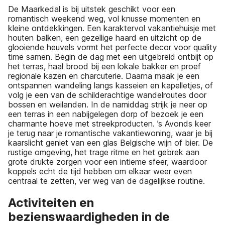
De Maarkedal is bij uitstek geschikt voor een
romantisch weekend weg, vol knusse momenten en
kleine ontdekkingen. Een karaktervol vakantiehuisje met
houten balken, een gezellige haard en uitzicht op de
glooiende heuvels vormt het perfecte decor voor quality
time samen. Begin de dag met een uitgebreid ontbijt op
het terras, haal brood bij een lokale bakker en proef
regionale kazen en charcuterie. Daarna maak je een
ontspannen wandeling langs kasseien en kapelletjes, of
volg je een van de schilderachtige wandelroutes door
bossen en weilanden. In de namiddag strijk je neer op
een terras in een nabijgelegen dorp of bezoek je een
charmante hoeve met streekproducten. ’s Avonds keer
je terug naar je romantische vakantiewoning, waar je bij
kaarslicht geniet van een glas Belgische wijn of bier. De
rustige omgeving, het trage ritme en het gebrek aan
grote drukte zorgen voor een intieme sfeer, waardoor
koppels echt de tijd hebben om elkaar weer even
centraal te zetten, ver weg van de dagelijkse routine.
Activiteiten en
bezienswaardigheden in de