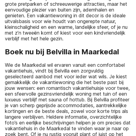
grote pretparken of schreeuwerige attracties, maar het
eenvoudige plezier van buiten zijn, ademhalen en
genieten. Een vakantiewoning in dit decor is de ideale
uitvalsbasis voor wie houdt van ongerepte natuur,
kleinschaligheid en een warme, landelijke sfeer, of je nu
met z’n tweeën komt of kiest voor een kindvriendelijk
verblijf met het hele gezin.
Boek nu bij Belvilla in Maarkedal
Wie de Maarkedal wil ervaren vanuit een comfortabel
vakantiehuis, vindt bij Belvilla een zorgvuldig
geselecteerd aanbod met voor ieder wat wils. Je kiest
gemakkelijk de vakantiewoning die het beste past bij
jouw wensen: een romantisch vakantiehuisje voor twee,
een sfeervolle gezinsvriendelijk woning met tuin of een
luxueus verblijf met sauna of hottub. Bij Belvilla profiteer
je van scherp geprijsde accommodaties, aantrekkelijke
kortingen en de beste deals, zowel voor korte trips als
langere verblijven. Heldere informatie, overzichtelijke
foto’s en eerlijke beschrijvingen helpen je om precies dat
vakantiehuis in de Maarkedal te vinden waar je naar op
zoek bent. Of je nu rustig vooruit plant of juist op het