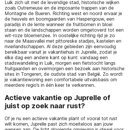
Luik zich uit met de levendige stad, historische wijken
zoals Outremeuse en de imposante trappen van de
Montagne de Bueren. Richting west en noord ervaar je
de heuvels en boomgaarden van Haspengouw, een
paradijs in de lente wanneer de fruitbomen in bloei
staan en de landschappen worden omgetoverd tot een
wit-roze bloemenzee. In oostelijke richting rijd je zo
naar de Maasvallei met pittoreske stadjes, kastelen en
rivierlandschappen. Al deze gebieden zijn eenvoudig
bereikbaar vanuit je vakantiehuis in Juprelle, zodat je
elke dag een andere kant op kunt: vandaag een
stadswandeling in Luik, morgen een fietstocht langs
fruitgaarden en overmorgen een bezoek aan historische
sites in Tongeren, de oudste stad van België. Zo wordt
je vakantiewoning een comfortabele uitvalsbasis om
meerdere regio’s in één keer te verkennen.
Actieve vakantie op Juprelle of
juist op zoek naar rust?
Of je nu een actieve vakantie plant of vooral tot rust
wilt komen, Juprelle past zich moeiteloos aan jouw
wensen aan. De licht glooiende omgeving is ideaal voor