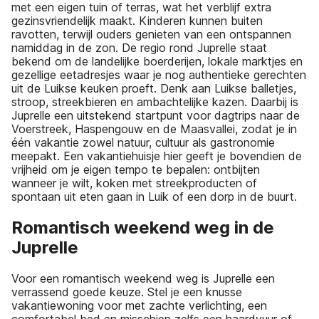
met een eigen tuin of terras, wat het verblijf extra
gezinsvriendelijk maakt. Kinderen kunnen buiten
ravotten, terwijl ouders genieten van een ontspannen
namiddag in de zon. De regio rond Juprelle staat
bekend om de landelijke boerderijen, lokale marktjes en
gezellige eetadresjes waar je nog authentieke gerechten
uit de Luikse keuken proeft. Denk aan Luikse balletjes,
stroop, streekbieren en ambachtelijke kazen. Daarbij is
Juprelle een uitstekend startpunt voor dagtrips naar de
Voerstreek, Haspengouw en de Maasvallei, zodat je in
één vakantie zowel natuur, cultuur als gastronomie
meepakt. Een vakantiehuisje hier geeft je bovendien de
vrijheid om je eigen tempo te bepalen: ontbijten
wanneer je wilt, koken met streekproducten of
spontaan uit eten gaan in Luik of een dorp in de buurt.
Romantisch weekend weg in de
Juprelle
Voor een romantisch weekend weg is Juprelle een
verrassend goede keuze. Stel je een knusse
vakantiewoning voor met zachte verlichting, een
comfortabel bed en misschien zelfs een haardvuur of