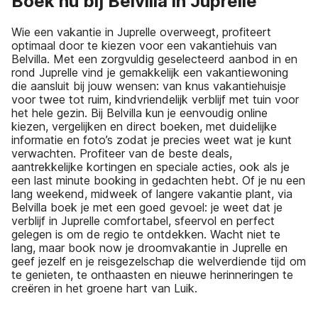
Boek nu bij Belvilla in Juprelle
Wie een vakantie in Juprelle overweegt, profiteert
optimaal door te kiezen voor een vakantiehuis van
Belvilla. Met een zorgvuldig geselecteerd aanbod in en
rond Juprelle vind je gemakkelijk een vakantiewoning
die aansluit bij jouw wensen: van knus vakantiehuisje
voor twee tot ruim, kindvriendelijk verblijf met tuin voor
het hele gezin. Bij Belvilla kun je eenvoudig online
kiezen, vergelijken en direct boeken, met duidelijke
informatie en foto’s zodat je precies weet wat je kunt
verwachten. Profiteer van de beste deals,
aantrekkelijke kortingen en speciale acties, ook als je
een last minute booking in gedachten hebt. Of je nu een
lang weekend, midweek of langere vakantie plant, via
Belvilla boek je met een goed gevoel: je weet dat je
verblijf in Juprelle comfortabel, sfeervol en perfect
gelegen is om de regio te ontdekken. Wacht niet te
lang, maar book now je droomvakantie in Juprelle en
geef jezelf en je reisgezelschap die welverdiende tijd om
te genieten, te onthaasten en nieuwe herinneringen te
creëren in het groene hart van Luik.