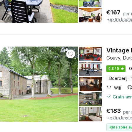
€
167
per
+
extra kost
Vintage 
Gouvy, Dur
4.3 / 5
(
Boerderij
·
Wifi
Gratis an
€
183
per
+
extra kost
Kids zone av