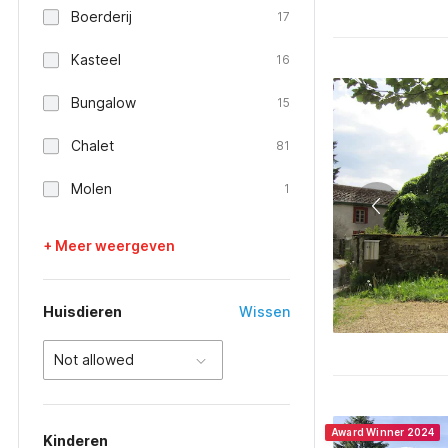
Boerderij
17
Kasteel
16
Bungalow
15
Chalet
81
Molen
1
+ Meer weergeven
Huisdieren
Wissen
Not allowed
Award Winner 2024
Kinderen