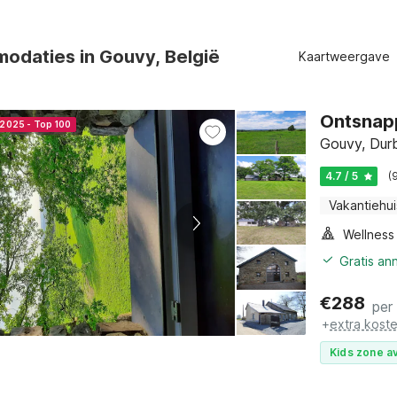
odaties in Gouvy, België
Kaartweergave
Ontsnapp
 2025 - Top 100
Gouvy, Dur
4.7 / 5
(
Vakantiehui
Gratis an
€
288
per
+
extra kost
Kids zone av