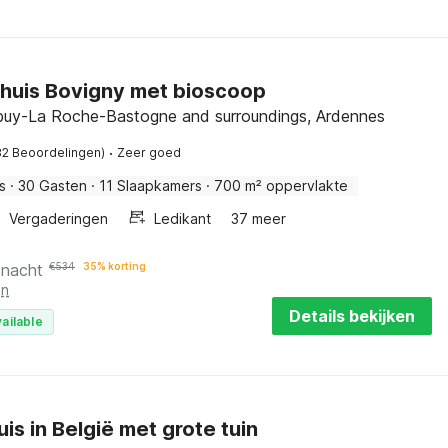
huis Bovigny met bioscoop
buy-La Roche-Bastogne and surroundings, Ardennes
·
82 Beoordelingen)
Zeer goed
s
·
30 Gasten
·
11 Slaapkamers
·
700 m² oppervlakte
Vergaderingen
Ledikant
37 meer
 nacht
€
534
35% korting
en
Details bekijken
ailable
is in België met grote tuin