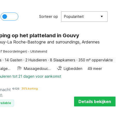
Sorteer op
Populariteit
ing op het platteland in Gouvy
buy-La Roche-Bastogne and surroundings, Ardennes
·
97 Beoordelingen)
Uitstekend
s
·
14 Gasten
·
2 Huisdieren
·
8 Slaapkamers
·
350 m² oppervlakte
Wellness algemeen
Massagedouche
Ligbedden
49 meer
nuleren tot 21 dagen voor aankomst
 nacht
€
426
30% korting
en
Details bekijken
ailable