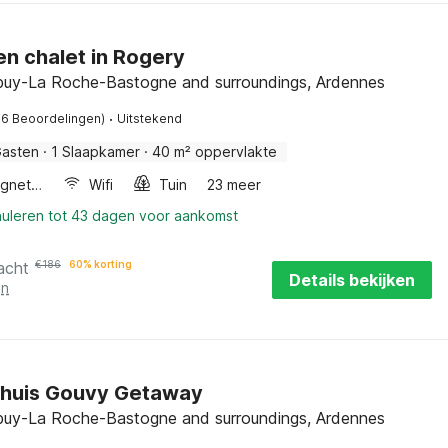
n chalet in Rogery
buy-La Roche-Bastogne and surroundings, Ardennes
·
76 Beoordelingen)
Uitstekend
Gasten
·
1 Slaapkamer
·
40 m² oppervlakte
Combimagnetron
Wifi
Tuin
23 meer
nuleren tot 43 dagen voor aankomst
acht
€
186
60% korting
Details bekijken
en
ehuis Gouvy Getaway
buy-La Roche-Bastogne and surroundings, Ardennes