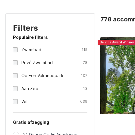
778 accomm
Filters
Populaire filters
Belvilla Award Winner
Zwembad
115
Privé Zwembad
78
Op Een Vakantiepark
107
Aan Zee
13
Wifi
639
Gratis afzegging
21 Dagen Gratis Annulering