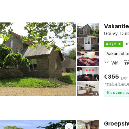
Vakantie
Gouvy, Dur
4.3 / 5
(
Vakantiehui
Wifi
€
355
per
+
extra kost
Kids zone av
Groepshu