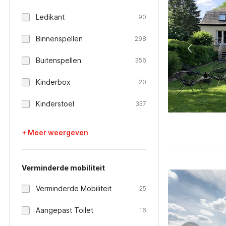
Ledikant
90
Binnenspellen
298
Buitenspellen
356
Kinderbox
20
Kinderstoel
357
+ Meer weergeven
Verminderde mobiliteit
Verminderde Mobiliteit
25
Aangepast Toilet
16