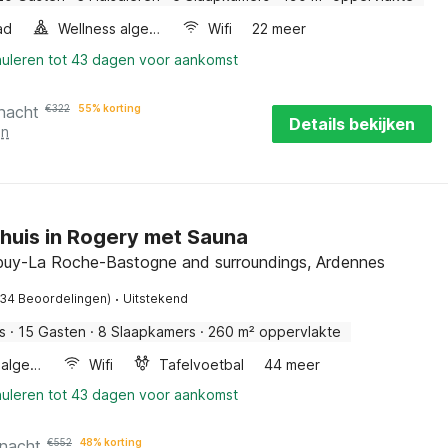
ad
Wellness algemeen
Wifi
22 meer
nuleren tot 43 dagen voor aankomst
 nacht
€
322
55% korting
Details bekijken
en
huis in Rogery met Sauna
buy-La Roche-Bastogne and surroundings, Ardennes
·
134 Beoordelingen)
Uitstekend
s
·
15 Gasten
·
8 Slaapkamers
·
260 m² oppervlakte
Wellness algemeen
Wifi
Tafelvoetbal
44 meer
nuleren tot 43 dagen voor aankomst
 nacht
€
552
48% korting