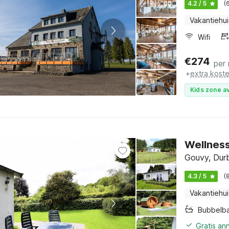
4.2 / 5
(
Vakantiehui
Wifi
€
274
per
+
extra kost
Kids zone av
Wellness
Gouvy, Dur
4.3 / 5
(
Vakantiehui
Bubbelb
Gratis an