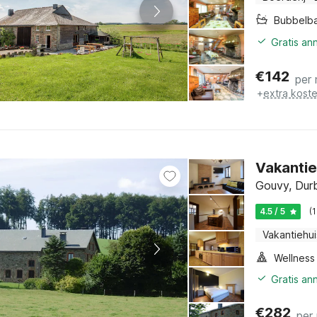
Bubbelb
Gratis an
€
142
per
+
extra kost
Vakantie
Gouvy, Dur
4.5 / 5
(
Vakantiehui
Gratis an
€
282
per