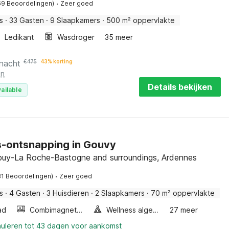
·
69 Beoordelingen)
Zeer goed
s
·
33 Gasten
·
9 Slaapkamers
·
500 m² oppervlakte
Ledikant
Wasdroger
35 meer
 nacht
€
475
43% korting
en
Details bekijken
ailable
-ontsnapping in Gouvy
buy-La Roche-Bastogne and surroundings, Ardennes
·
81 Beoordelingen)
Zeer goed
s
·
4 Gasten
·
3 Huisdieren
·
2 Slaapkamers
·
70 m² oppervlakte
ad
Combimagnetron
Wellness algemeen
27 meer
nuleren tot 43 dagen voor aankomst