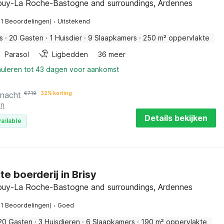
buy-La Roche-Bastogne and surroundings, Ardennes
·
91 Beoordelingen)
Uitstekend
s
·
20 Gasten
·
1 Huisdier
·
9 Slaapkamers
·
250 m² oppervlakte
Parasol
Ligbedden
36 meer
nuleren tot 43 dagen voor aankomst
 nacht
€
719
32% korting
en
Details bekijken
ailable
e boerderij in Brisy
buy-La Roche-Bastogne and surroundings, Ardennes
·
51 Beoordelingen)
Goed
20 Gasten
·
3 Huisdieren
·
6 Slaapkamers
·
190 m² oppervlakte