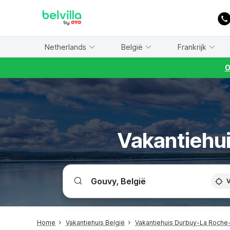
WIZARD MEMBER
Netherlands
België
Frankrijk
O
Vakantiehui
V
Home
Vakantiehuis België
Vakantiehuis Durbuy-La Roch