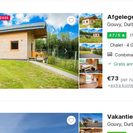
Afgelege
r 2025
Gouvy, Dur
4.7 / 5
(
Chalet
·
4 
Gratis an
€
73
per n
+
extra kost
Vakanti
Gouvy, Dur