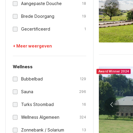
Aangepaste Douche
18
Brede Doorgang
19
Gecertificeerd
1
+ Meer weergeven
Wellness
Award Winner 2024
Bubbelbad
129
Sauna
296
Turks Stoombad
16
Wellness Algemeen
324
Zonnebank / Solarium
13