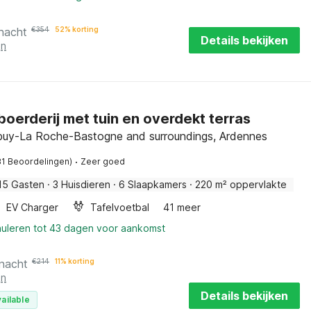
 nacht
€
354
52% korting
Details bekijken
en
boerderij met tuin en overdekt terras
buy-La Roche-Bastogne and surroundings, Ardennes
·
81 Beoordelingen)
Zeer goed
15 Gasten
·
3 Huisdieren
·
6 Slaapkamers
·
220 m² oppervlakte
EV Charger
Tafelvoetbal
41 meer
nuleren tot 43 dagen voor aankomst
 nacht
€
214
11% korting
en
Details bekijken
ailable