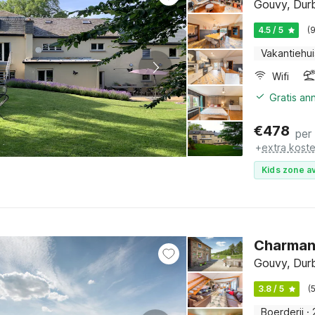
Gouvy, Dur
4.5 / 5
(
Vakantiehui
Wifi
Gratis an
€
478
per
+
extra kost
Kids zone av
Charmant
Gouvy, Dur
3.8 / 5
(
Boerderij
·