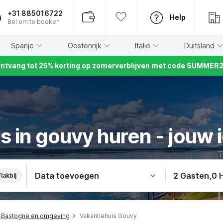
+31 885016722
Help
Bel om te boeken
Spanje
Oostenrijk
Italië
Duitsland
ntvang tot 25% korting op zomerverblijven met code SUMMER
s in gouvy huren - jouw i
Data toevoegen
2 Gasten
,
0 
lakbij
e-Bastogne en omgeving
Vakantiehuis Gouvy