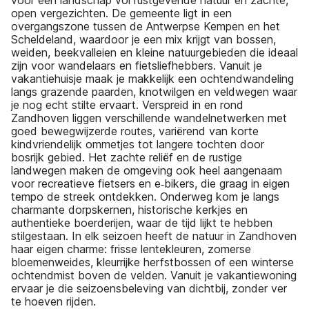
open vergezichten. De gemeente ligt in een
overgangszone tussen de Antwerpse Kempen en het
Scheldeland, waardoor je een mix krijgt van bossen,
weiden, beekvalleien en kleine natuurgebieden die ideaal
zijn voor wandelaars en fietsliefhebbers. Vanuit je
vakantiehuisje maak je makkelijk een ochtendwandeling
langs grazende paarden, knotwilgen en veldwegen waar
je nog echt stilte ervaart. Verspreid in en rond
Zandhoven liggen verschillende wandelnetwerken met
goed bewegwijzerde routes, variërend van korte
kindvriendelijk ommetjes tot langere tochten door
bosrijk gebied. Het zachte reliëf en de rustige
landwegen maken de omgeving ook heel aangenaam
voor recreatieve fietsers en e‑bikers, die graag in eigen
tempo de streek ontdekken. Onderweg kom je langs
charmante dorpskernen, historische kerkjes en
authentieke boerderijen, waar de tijd lijkt te hebben
stilgestaan. In elk seizoen heeft de natuur in Zandhoven
haar eigen charme: frisse lentekleuren, zomerse
bloemenweides, kleurrijke herfstbossen of een winterse
ochtendmist boven de velden. Vanuit je vakantiewoning
ervaar je die seizoensbeleving van dichtbij, zonder ver
te hoeven rijden.