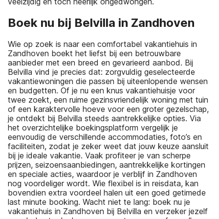
veelzijdig en toch heerlijk ongedwongen.
Boek nu bij Belvilla in Zandhoven
Wie op zoek is naar een comfortabel vakantiehuis in
Zandhoven boekt het liefst bij een betrouwbare
aanbieder met een breed en gevarieerd aanbod. Bij
Belvilla vind je precies dat: zorgvuldig geselecteerde
vakantiewoningen die passen bij uiteenlopende wensen
en budgetten. Of je nu een knus vakantiehuisje voor
twee zoekt, een ruime gezinsvriendelijk woning met tuin
of een karaktervolle hoeve voor een groter gezelschap,
je ontdekt bij Belvilla steeds aantrekkelijke opties. Via
het overzichtelijke boekingsplatform vergelijk je
eenvoudig de verschillende accommodaties, foto’s en
faciliteiten, zodat je zeker weet dat jouw keuze aansluit
bij je ideale vakantie. Vaak profiteer je van scherpe
prijzen, seizoensaanbiedingen, aantrekkelijke kortingen
en speciale acties, waardoor je verblijf in Zandhoven
nog voordeliger wordt. Wie flexibel is in reisdata, kan
bovendien extra voordeel halen uit een goed getimede
last minute booking. Wacht niet te lang: boek nu je
vakantiehuis in Zandhoven bij Belvilla en verzeker jezelf