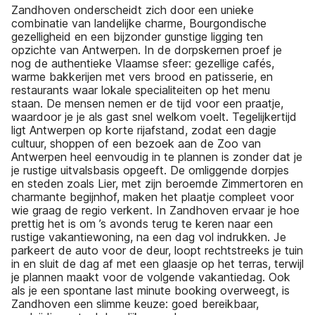
Zandhoven onderscheidt zich door een unieke
combinatie van landelijke charme, Bourgondische
gezelligheid en een bijzonder gunstige ligging ten
opzichte van Antwerpen. In de dorpskernen proef je
nog de authentieke Vlaamse sfeer: gezellige cafés,
warme bakkerijen met vers brood en patisserie, en
restaurants waar lokale specialiteiten op het menu
staan. De mensen nemen er de tijd voor een praatje,
waardoor je je als gast snel welkom voelt. Tegelijkertijd
ligt Antwerpen op korte rijafstand, zodat een dagje
cultuur, shoppen of een bezoek aan de Zoo van
Antwerpen heel eenvoudig in te plannen is zonder dat je
je rustige uitvalsbasis opgeeft. De omliggende dorpjes
en steden zoals Lier, met zijn beroemde Zimmertoren en
charmante begijnhof, maken het plaatje compleet voor
wie graag de regio verkent. In Zandhoven ervaar je hoe
prettig het is om ’s avonds terug te keren naar een
rustige vakantiewoning, na een dag vol indrukken. Je
parkeert de auto voor de deur, loopt rechtstreeks je tuin
in en sluit de dag af met een glaasje op het terras, terwijl
je plannen maakt voor de volgende vakantiedag. Ook
als je een spontane last minute booking overweegt, is
Zandhoven een slimme keuze: goed bereikbaar,