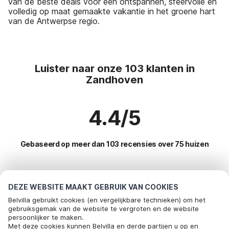
van de beste deals voor een ontspannen, sfeervolle en
volledig op maat gemaakte vakantie in het groene hart
van de Antwerpse regio.
Luister naar onze 103 klanten in
Zandhoven
4.4/5
Gebaseerd op meer dan 103 recensies over 75 huizen
Meest populaire bestemmingen voor
DEZE WEBSITE MAAKT GEBRUIK VAN COOKIES
vakantie
Belvilla gebruikt cookies (en vergelijkbare technieken) om het
gebruiksgemak van de website te vergroten en de website
persoonlijker te maken.
Top steden met top voorzieningen voor vakantie
Bel om te boeken
Met deze cookies kunnen Belvilla en derde partijen u op en