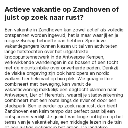
Actieve vakantie op Zandhoven of
juist op zoek naar rust?
Een vakantie in Zandhoven kan zowel actief als volledig
ontspannen worden ingevuld; het is maar waar jij en je
reisgezelschap behoefte aan hebben. Sportieve
vakantiegangers kunnen kiezen uit tal van activiteiten:
lange fietstochten over het uitgestrekte
knooppuntennetwerk in de Antwerpse Kempen,
verkwikkende wandelingen in de bossen of een tocht
met de mountainbike over onverharde paden. Dankzij
de vlakke omgeving zijn ook hardlopers en nordic
walkers hier helemaal op hun plek. Wie graag cultuur
combineert met beweging, kan vanuit de
vakantiewoning makkelijk een dagtocht plannen naar
Antwerpen, Lier of Herentals, waarbij je stadsverkenning
combineert met een route langs de rivier of door een
stadspark. Ben je eerder op zoek naar rust, dan biedt
Zandhoven een kalm tempo dat perfect past bij een
ontspannen verblijf. Je geniet van lange ontbijten op het
terras van je vakantiehuis, een middagje lezen in de tuin
of een rustige picknick in het groen. De landelijke