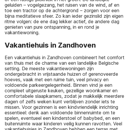
geluiden – vogelgezang, het ruisen van de wind, af en
toe een tractor op de achtergrond – zorgen voor een
bijna meditatieve sfeer. Zo kan ieder gezinslid zijn eigen
ritme volgen: de ene dag lekker actief, de andere dag
genieten van pure ontspanning, in en rond je
vakantiewoning.
Vakantiehuis in Zandhoven
Een vakantiehuis in Zandhoven combineert het comfort
van thuis met de charme van een landelijke Belgische
setting. De meeste vakantiewoningen zijn
ondergebracht in vrijstaande huizen of gerenoveerde
hoeves, vaak met een ruime tuin, veel privacy en
voldoende parkeergelegenheid. Binnen vind je een
compleet uitgeruste keuken, gezellige woonkamer en
comfortabele slaapkamers, zodat je makkelijk meerdere
dagen of zelfs weken kunt verblijven zonder iets te
missen. Voor gezinnen is een kindvriendelijk inrichting
essentieel: denk aan voldoende binnenruimte om te
spelen, eventueel een kinderstoel of babybed, en een
buitenruimte waar kinderen veilig kunnen ravotten. Veel
vakantiehuisjes in Zandhoven hebben een terras met