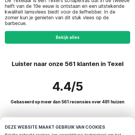
De Texelaar is een Texel's schapenras dat in de tweede
helft van de 19e eeuw is ontstaan en een uitstekende
kwaliteit lamsvlees biedt voor de liefhebber. In de
zomer kun je genieten van dit stuk vlees op de
barbecue.
Bekijk alles
Luister naar onze 561 klanten in Texel
4.4/5
Gebaseerd op meer dan 561 recensies over 481 huizen
Meest populaire bestemmingen voor
DEZE WEBSITE MAAKT GEBRUIK VAN COOKIES
vakantie
Belvilla gebruikt cookies (en vergelijkbare technieken) om het