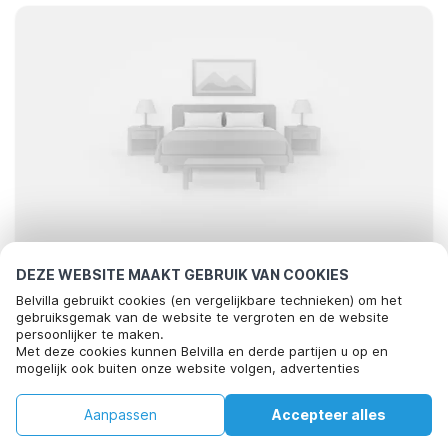
DEZE WEBSITE MAAKT GEBRUIK VAN COOKIES
Op zoek naar de beste verblijven..
Belvilla gebruikt cookies (en vergelijkbare technieken) om het
gebruiksgemak van de website te vergroten en de website
persoonlijker te maken.
Met deze cookies kunnen Belvilla en derde partijen u op en
mogelijk ook buiten onze website volgen, advertenties
afstemmen op uw interesses en u informatie laten delen via
social media.
Filter
Soort
Kaart
Aanpassen
Accepteer alles
Door op "accepteren" te klikken gaat u hiermee akkoord. Meer
informatie vind je in ons
cookiebeleid
.