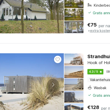
Kinderbe
Gratis an
€
75
per n
+
extra koste
Strandhui
Hook of Hol
4.3 / 5
(8
Vakantiehui
Wasbak
Gratis an
€
128
per 