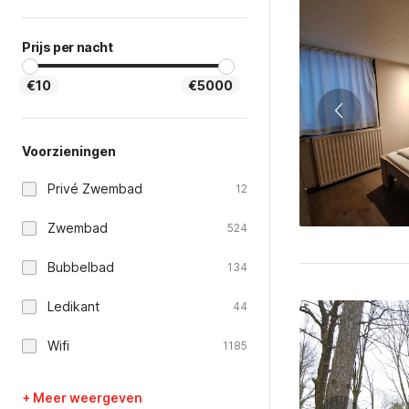
Prijs per nacht
€10
€5000
Voorzieningen
Privé Zwembad
12
Zwembad
524
Bubbelbad
134
Ledikant
44
Wifi
1185
+ Meer weergeven