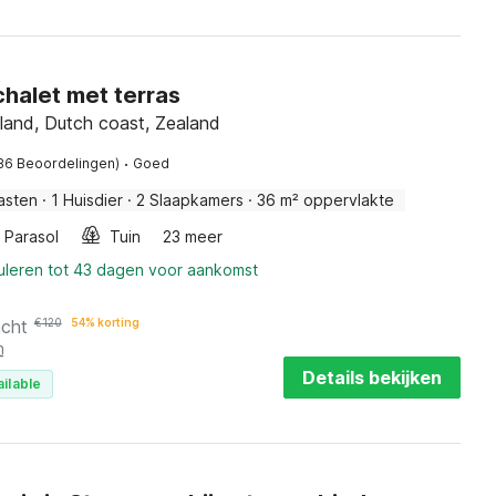
chalet met terras
and, Dutch coast, Zealand
·
86 Beoordelingen)
Goed
asten
·
1 Huisdier
·
2 Slaapkamers
·
36 m² oppervlakte
Parasol
Tuin
23 meer
nuleren tot 43 dagen voor aankomst
acht
€
120
54% korting
n
Details bekijken
ilable