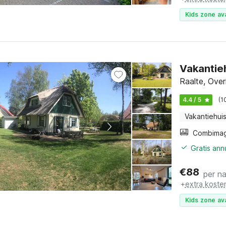
Kids zone ava
Vakantieh
Raalte, Overi
4.4 / 5
(1
Vakantiehui
Gratis ann
€
88
per n
+
extra koste
Kids zone ava