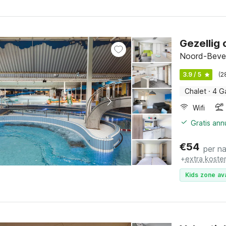
Gezellig 
Noord-Bevel
3.9 / 5
(2
Chalet
·
4 G
Wifi
Gratis an
€
54
per n
+
extra koste
Kids zone ava