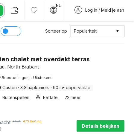
NL
Log in / Meld je aan
Sorteer op
Populariteit
ten chalet met overdekt terras
au, North Brabant
·
2 Beoordelingen)
Uitstekend
6 Gasten
·
3 Slaapkamers
·
90 m² oppervlakte
Buitenspellen
Eettafel
22 meer
nacht
€
434
47% korting
Details bekijken
n