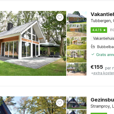
Vakantie
Tubbergen, O
4.4 / 5
(1
Vakantiehui
Bubbelba
Gratis an
€
155
per 
+
extra koste
Gezinsbu
Stramproy, L