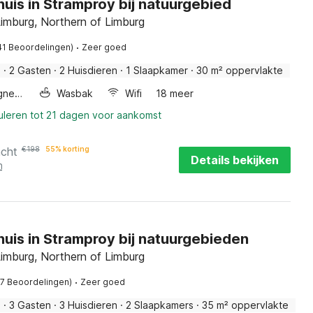
uis in Stramproy bij natuurgebied
imburg, Northern of Limburg
·
41 Beoordelingen)
Zeer goed
s
·
2 Gasten
·
2 Huisdieren
·
1 Slaapkamer
·
30 m² oppervlakte
Combimagnetron
Wasbak
Wifi
18 meer
uleren tot 21 dagen voor aankomst
acht
€
198
55% korting
Details bekijken
n
uis in Stramproy bij natuurgebieden
imburg, Northern of Limburg
·
07 Beoordelingen)
Zeer goed
s
·
3 Gasten
·
3 Huisdieren
·
2 Slaapkamers
·
35 m² oppervlakte