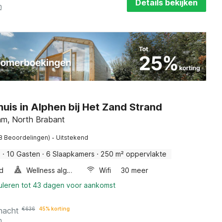
Details bekijken
n
uis in Alphen bij Het Zand Strand
m, North Brabant
·
8 Beoordelingen)
Uitstekend
s
·
10 Gasten
·
6 Slaapkamers
·
250 m² oppervlakte
d
Wellness algemeen
Wifi
30 meer
nuleren tot 43 dagen voor aankomst
nacht
€
636
45% korting
n