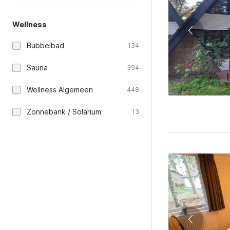
Wellness
Bubbelbad
134
Sauna
394
Wellness Algemeen
448
Zonnebank / Solarium
13