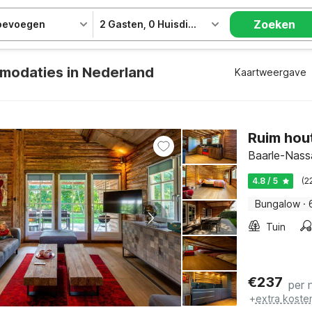
Zoeken
toevoegen
2 Gasten
,
0 Huisdieren
modaties in Nederland
Kaartweergave
Ruim hou
Baarle-Nass
4.8 / 5
(2
Bungalow
·
Tuin
€
237
per 
+
extra koste