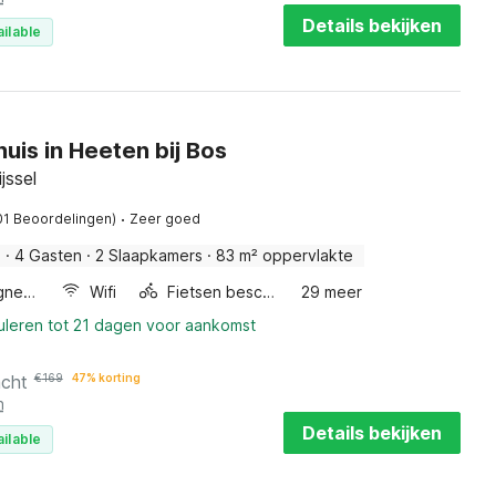
Details bekijken
ilable
uis in Heeten bij Bos
jssel
·
01 Beoordelingen)
Zeer goed
s
·
4 Gasten
·
2 Slaapkamers
·
83 m² oppervlakte
Combimagnetron
Wifi
Fietsen beschikbaar
29 meer
uleren tot 21 dagen voor aankomst
acht
€
169
47% korting
n
Details bekijken
ilable