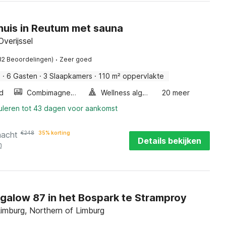
huis in Reutum met sauna
verijssel
·
32 Beoordelingen)
Zeer goed
s
·
6 Gasten
·
3 Slaapkamers
·
110 m² oppervlakte
d
Combimagnetron
Wellness algemeen
20 meer
nuleren tot 43 dagen voor aankomst
nacht
€
248
35% korting
Details bekijken
n
galow 87 in het Bospark te Stramproy
imburg, Northern of Limburg