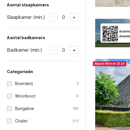
Aantal slaapkamers
Slaapkamer (min.)
0
-
+
Aantal badkamers
Badkamer (min.)
0
-
+
Award Winner 2024
Categorieën
Boerderij
3
Woonboot
8
Bungalow
185
Chalet
210