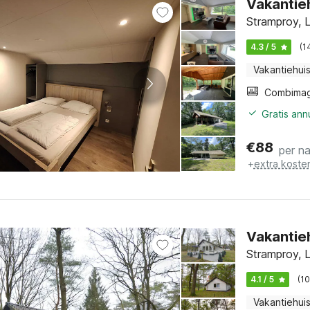
Vakantieh
Stramproy, L
4.3 / 5
(1
Vakantiehui
Gratis ann
€
88
per n
+
extra koste
Vakantieh
Stramproy, L
4.1 / 5
(1
Vakantiehui