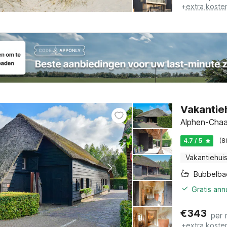
+
extra koste
Vakantieh
Alphen-Chaa
4.7 / 5
(8
Vakantiehui
Bubbelba
Gratis an
€
343
per 
+
extra koste