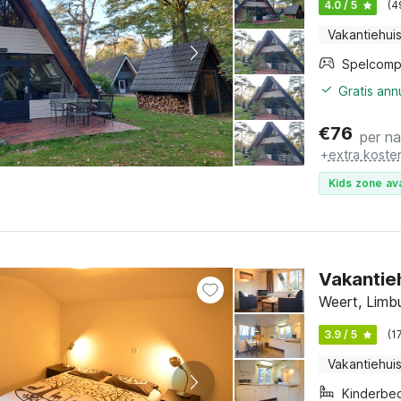
4.0 / 5
(4
Vakantiehui
Spelcomp
Gratis an
€
76
per n
+
extra koste
Kids zone ava
Vakantieh
Weert, Limbu
3.9 / 5
(1
Vakantiehui
Kinderbe