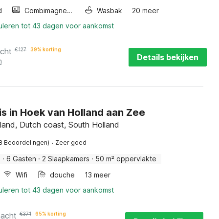
d
Combimagnetron
Wasbak
20 meer
nuleren tot 43 dagen voor aankomst
acht
€
127
39% korting
Details bekijken
n
s in Hoek van Holland aan Zee
land, Dutch coast, South Holland
·
8 Beoordelingen)
Zeer goed
s
·
6 Gasten
·
2 Slaapkamers
·
50 m² oppervlakte
Wifi
douche
13 meer
nuleren tot 43 dagen voor aankomst
nacht
€
371
65% korting