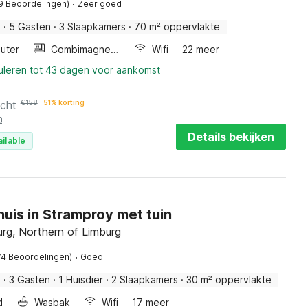
·
9 Beoordelingen)
Zeer goed
s
·
5 Gasten
·
3 Slaapkamers
·
70 m² oppervlakte
uter
Combimagnetron
Wifi
22 meer
nuleren tot 43 dagen voor aankomst
acht
€
158
51% korting
n
Details bekijken
ilable
uis in Stramproy met tuin
rg, Northern of Limburg
·
74 Beoordelingen)
Goed
s
·
3 Gasten
·
1 Huisdier
·
2 Slaapkamers
·
30 m² oppervlakte
d
Wasbak
Wifi
17 meer