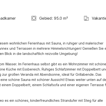
Badkamer
Gebied: 95.0 m²
Vakanti
esem wohnlichen Ferienhaus mit Sauna, in ruhiger und malerischer 
nex und Terrassen in mehrere Himmelsrichtungen! Genießen Sie e
 Blick in die landschaftlich reizvolle Umgebung!
om Wasser. Im Ferienhaus selbst gibt es ein Wohnzimmer mit schöne
öne Küche mit Essbereich. Ruhiges Schlafzimmer mit Doppelbett und
 zur großen Veranda mit Abendsonne, ideal für Grillabende. Das 
ine schöne Sauna mit schöner Aussicht! Etwas weiter unten auf de
t einem Doppelbett, einem Schlafsofa und einer eigenen Terrasse fü
o es ein schönes, kinderfreundliches Strandufer mit Steg für alle 