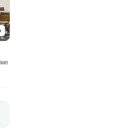
n
laan