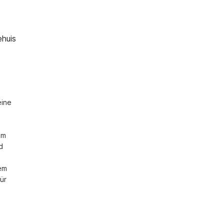
ehuis
ine 
m 
 
m 
r 