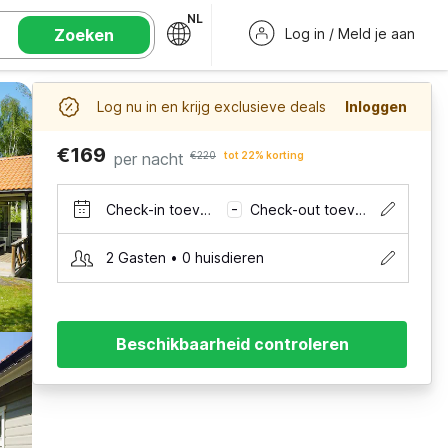
NL
Zoeken
Log in / Meld je aan
Log nu in en krijg exclusieve deals
Inloggen
€169
per nacht
€220
tot 22% korting
Check-in toevoegen
Check-out toevoegen
–
2 Gasten • 0 huisdieren
Beschikbaarheid controleren