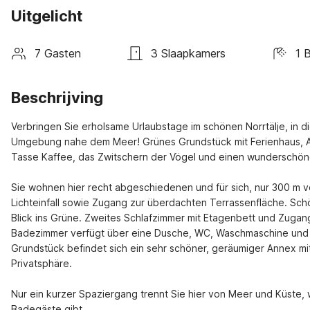
Uitgelicht
7 Gasten
3 Slaapkamers
1 
Beschrijving
Verbringen Sie erholsame Urlaubstage im schönen Norrtälje, in di
Umgebung nahe dem Meer! Grünes Grundstück mit Ferienhaus, An
Tasse Kaffee, das Zwitschern der Vögel und einen wunderschönen
Sie wohnen hier recht abgeschiedenen und für sich, nur 300 m v
Lichteinfall sowie Zugang zur überdachten Terrassenfläche. Sch
Blick ins Grüne. Zweites Schlafzimmer mit Etagenbett und Zugang
Badezimmer verfügt über eine Dusche, WC, Waschmaschine und e
Grundstück befindet sich ein sehr schöner, geräumiger Annex mi
Privatsphäre.
Nur ein kurzer Spaziergang trennt Sie hier von Meer und Küste, w
Badegäste gibt.