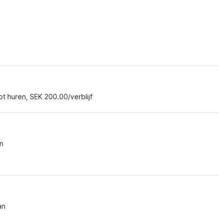
ot huren, SEK 200.00/verblijf
n
an