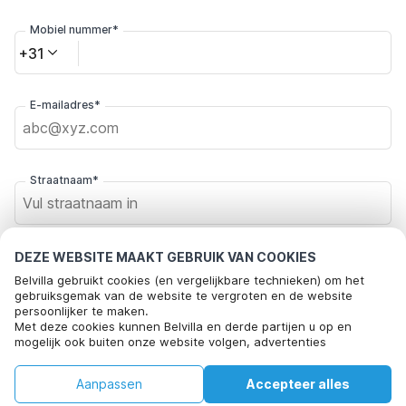
Mobiel nummer*
+31
E-mailadres*
Straatnaam*
Postcode*
DEZE WEBSITE MAAKT GEBRUIK VAN COOKIES
Belvilla gebruikt cookies (en vergelijkbare technieken) om het
gebruiksgemak van de website te vergroten en de website
persoonlijker te maken.
Met deze cookies kunnen Belvilla en derde partijen u op en
Plaats*
mogelijk ook buiten onze website volgen, advertenties
afstemmen op uw interesses en u informatie laten delen via
social media.
€92
€123
Aanpassen
Accepteer alles
Beschikbaarheid controleren
Door op "accepteren" te klikken gaat u hiermee akkoord. Meer
+
extra kosten
Klik hier om je af te melden voor aanbiedingsmails van Belvilla. Je
informatie vind je in ons
cookiebeleid
.